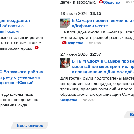
детей и взрослых.
Общество
17
19 июля 2026
13:15
ев поздравил
В Самаре прошёл семейный
 области с
«Дофамин Фест»
ым Годом
На площадке около ТК «Амбар» вс
замечательный регион,
могли запустить разнообразных воз
 талантливые люди с
Общество
1265
ным характером.
27 июня 2026
12:37
В ТК «Гудок» в Самаре пров
масштабное мероприятие, п
С Волжского района
к празднованию Дня молодё
тречу с учениками
Для гостей были подготовлены масте
 центра «Южный
интерактивные площадки, соревнова
тренинги, ярмарка вакансий и презе
ти до школьников
образовательных организаций Сама
сного поведения на
Общество
2987
рования льда.
В
Весь список