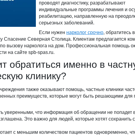
проводят диагностику, разрабатывают
индивидуальные программы лечения и о
реабилитацию, направленную на преодол
серьезных заболеваний.
Если нужен
нарколог срочно
, обратитесь в
ку Спасение Северная Столица. Клиентам предлагается ко
и по вызову нарколога на дом. Профессиональная помощь о
и на сайте spb-spas.ru.
ит обратиться именно в частн
ескую клинику?
учреждения также оказывают помощь, частные клиники част
венных преимуществ, которые могут быть решающими для 
ть уверенными, что информация об обращении не попадет 
азглашена. Это важно для людей, которые хотят сохранить 
ботает с меньшим количеством пациентов одновременно, чт