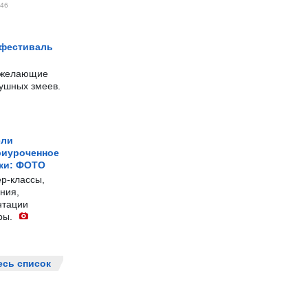
46
 фестиваль
е желающие
душных змеев.
ели
риуроченное
жи: ФОТО
р-классы,
ния,
нтации
ры.
есь список