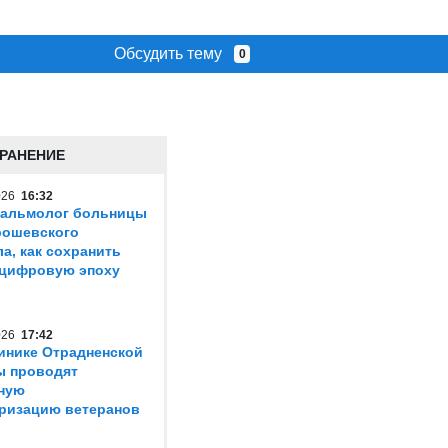
Обсудить тему
0
РАНЕНИЕ
2026
16:32
тальмолог больницы
Ерошевского
ла, как сохранить
 цифровую эпоху
2026
17:42
инике Отрадненской
ы проводят
ную
ризацию ветеранов