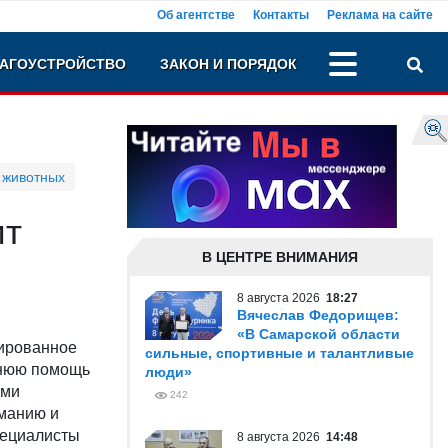
Об агентстве
Контакты
Реклама на сайте
АГОУСТРОЙСТВО
ЗАКОН И ПОРЯДОК
 животных
ит
В ЦЕНТРЕ ВНИМАНИЯ
8 августа 2026
18:27
Вячеслав Федорищев:
«В Самарской области
зированное
сильные, спортивные и талантливые
ннюю помощь
люди»
ами
242
оманию и
пециалисты
8 августа 2026
14:48