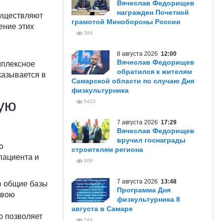
Вячеслав Федорищев
награжден Почетной
существляют
грамотой Минобороны России
ение этих
384
8 августа 2026
12:00
Вячеслав Федорищев
мплексное
обратился к жителям
казывается в
Самарской области по случаю Дня
физкультурника
ую
5423
7 августа 2026
17:29
Вячеслав Федорищев
вручил госнаграды
о
строителям региона
пациента и
909
7 августа 2026
13:48
в общие базы
Программа Дня
свою
физкультурника 8
августа в Самаре
о позволяет
744