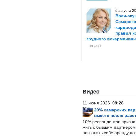
5 августа 
Врач-аку
Самарско
кардиоди
правил к
грудного вскармливан
1464
Видео
11 июня 2026
09:28
20% самарских па
вместе после расс
10% респондентов призна
жить с бывшим партнером и
позволить себе аренду по