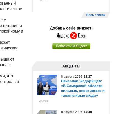
рованный
ологическое
Весь список
е с
е питание и
Добавь себе виджет!
спокойному и
может
втические
овышают
зана с
АКЦЕНТЫ
ми, что
8 августа 2026
18:27
Вячеслав Федорищев:
контроль и
«В Самарской области
сильные, спортивные и
талантливые люди»
243
8 августа 2026
14:48