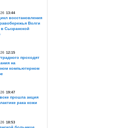
2026
13:44
икл восстановления
равобережья Волги
 в Сызранской
е
2026
12:15
традного проходят
ания на
нном компьютерном
фе
2026
19:47
вске прошла акция
лактике рака кожи
2026
18:53
енской больнице