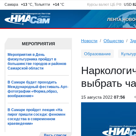
Самара
+13
°C, Тольятти
+14
°C
Курсы валют ЦБ РФ:
USD
8
ЛЕНТА НОВО
Новости
Общество
Зд
МЕРОПРИЯТИЯ
Образование
Культу
Мероприятия в День
физкультурника пройдут в
большинстве городов и районов
Наркологич
Самарской области
выбрать ч
В Самаре будет проходить
Международный фестиваль Арт-
фотографии «Форма,образ,
воображение»
15 августа 2022
07:56
В Самаре пройдет лекция «На
пирог пришли соседи: феномен
соседства в современном
краеведении»
Весь список