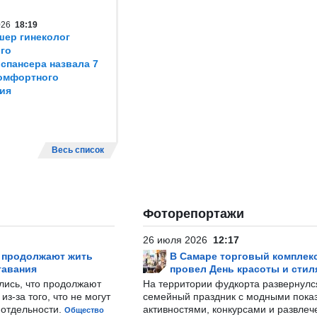
2026
18:19
шер гинеколог
го
спансера назвала 7
омфортного
ия
Весь список
Фоторепортажи
26 июля 2026
12:17
р продолжают жить
В Самаре торговый комплек
тавания
провел День красоты и стил
лись, что продолжают
На территории фудкорта развернул
з-за того, что не могут
семейный праздник с модными показ
-отдельности.
активностями, конкурсами и развле
Общество