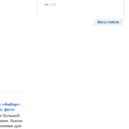
1219
Весь список
с «Амбар»
я: фото
ся большой
ами, бьюти-
чениями для