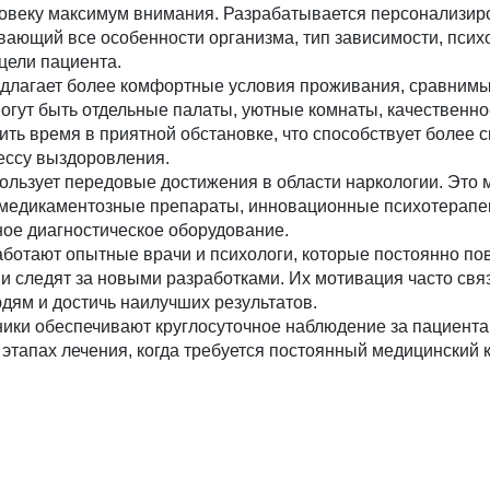
ловеку максимум внимания. Разрабатывается персонализи
вающий все особенности организма, тип зависимости, псих
цели пациента.
едлагает более комфортные условия проживания, сравнимы
огут быть отдельные палаты, уютные комнаты, качественно
ть время в приятной обстановке, что способствует более 
ссу выздоровления.
ользует передовые достижения в области наркологии. Это 
медикаментозные препараты, инновационные психотерапе
ное диагностическое оборудование.
работают опытные врачи и психологи, которые постоянно п
 следят за новыми разработками. Их мотивация часто свя
дям и достичь наилучших результатов.
ики обеспечивают круглосуточное наблюдение за пациента
этапах лечения, когда требуется постоянный медицинский 