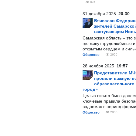
841
31 декабря 2025
20:30
Вячеслав Федорищ
жителей Самарской
наступающим Нов
Самарская область – это 
где живут трудолюбивые и
открытым сердцем и силь
Общество
2656
28 ноября 2025
19:57
Представители МЧ
провели важную вс
образовательного
город»
Целью визита было донес
ключевые правила безопа
водоемах в период форми
Общество
2830