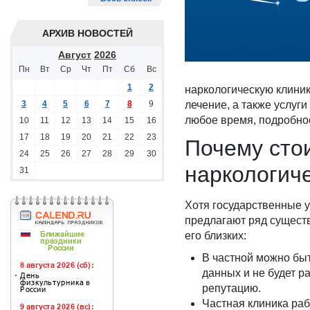
АРХИВ НОВОСТЕЙ
Август
2026
Пн
Вт
Ср
Чт
Пт
Сб
Вс
1
2
наркологическую клини
3
4
5
6
7
8
9
лечение, а также услуг
любое время, подробност
10
11
12
13
14
15
16
17
18
19
20
21
22
23
Почему сто
24
25
26
27
28
29
30
наркологич
31
Хотя государственные 
предлагают ряд сущест
его близких:
В частной можно бы
данных и не будет р
репутацию.
Частная клиника ра