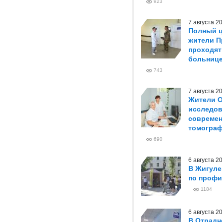
923
7 августа 
Полный ц
жители П
проходят
больниц
743
7 августа 
Жители О
исследов
совреме
томогра
690
6 августа 
В Жигуле
по профи
1184
6 августа 
В Отрадн