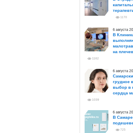
капиталь
терапевт
1170
6 августа 
В Клиник
выполня
малотрав
на плече
1162
6 августа 
Самарски
грудное 
выбор в 
сердца м
1039
6 августа 
В Самаре
подешеве
725