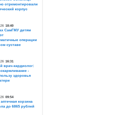
но отремонтировали
ический корпус
2026
18:40
ах СамГМУ детям
ют
матичные операции
вом суставе
2026
16:31
й врач-кардиолог:
вскармливание -
пользу здоровья
атери
2026
09:54
 аптечная корзина
ла до 6865 рублей