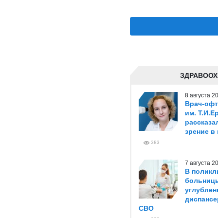
ЗДРАВООХ
8 августа 
Врач-оф
им. Т.И.
рассказа
зрение в
383
7 августа 
В поликл
больниц
углублен
диспансе
СВО