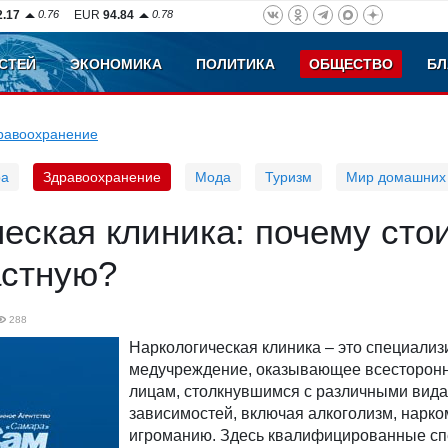
2.17
0.76
EUR
94.84
0.78
СТЕЙ
ЭКОНОМИКА
ПОЛИТИКА
ОБЩЕСТВО
БЛ
равоохранение
ра
Здравоохранение
Мода
Туризм
Мир домашних
еская клиника: почему сто
астную?
288
Наркологическая клиника – это специали
медучреждение, оказывающее всесторо
лицам, столкнувшимся с различными вид
зависимостей, включая алкоголизм, нарк
игроманию. Здесь квалифицированные с