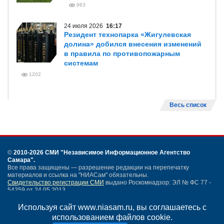
963
24 июля 2026
16:17
Резидент технопарка «Жигулевская
долина» добился внесения изменений
в правила по противопожарным
системам
1202
Весь список
©
2010-2026 СМИ
"Независимое Информационное Агентство
Самара"
.
Все права защищены — разрешение редакции на перепечатку
материалов и ссылка на "НИАСам" обязательны.
Свидетельство регистрации СМИ
выдано Роскомнадзор: ЭЛ № ФС 77 -
54259 от 24.05.2013.
Учредитель ООО "НИАСам".
Тел. редакции
+7 (846) 990-91-71.
Электронная почта: info@niasam.ru
Используя сайт www.niasam.ru, вы соглашаетесь с
использованием файлов cookie.
Написать письмо