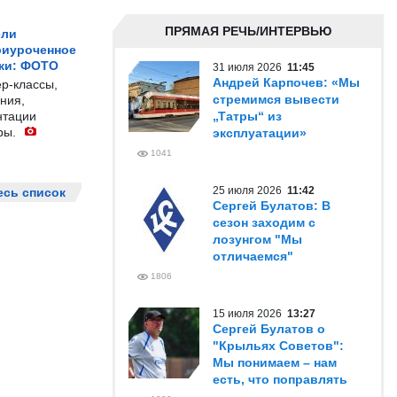
ПРЯМАЯ РЕЧЬ/ИНТЕРВЬЮ
ели
риуроченное
жи: ФОТО
31 июля 2026
11:45
Андрей Карпочев: «Мы
р-классы,
стремимся вывести
ния,
нтации
„Татры“ из
ры.
эксплуатации»
1041
25 июля 2026
11:42
есь список
Сергей Булатов: В
сезон заходим с
лозунгом "Мы
отличаемся"
1806
15 июля 2026
13:27
Сергей Булатов о
"Крыльях Советов":
Мы понимаем – нам
есть, что поправлять