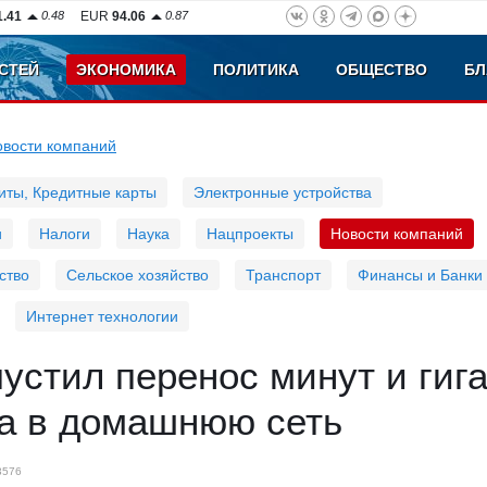
1.41
0.48
EUR
94.06
0.87
СТЕЙ
ЭКОНОМИКА
ПОЛИТИКА
ОБЩЕСТВО
БЛ
овости компаний
иты, Кредитные карты
Электронные устройства
и
Налоги
Наука
Нацпроекты
Новости компаний
ство
Сельское хозяйство
Транспорт
Финансы и Банки
Интернет технологии
устил перенос минут и гиг
га в домашнюю сеть
3576