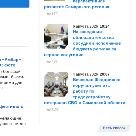
перспективное
развитие Самарского региона
347
6 августа 2026
19:24
На заседании
облправительства
обсудили исполнение
бюджета региона за
первое полугодие
с «Амбар»
418
я: фото
ся большой
4 августа 2026
20:07
ами, бьюти-
Вячеслав Федорищев
чениями для
поручил усилить
11
работу по
трудоустройству
ветеранов СВО в Самарской области
 фестиваль
1108
е желающие
душных змеев.
Весь список