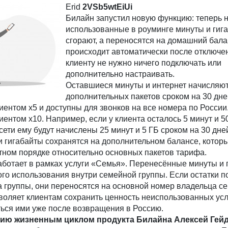
Erid
2VSb5wtEiUi
Билайн запустил новую функцию: теперь 
использованные в роуминге минуты и гиг
сгорают, а переносятся на домашний бала
происходит автоматически после отключен
клиенту не нужно ничего подключать или
дополнительно настраивать.
Оставшиеся минуты и интернет начисляют
дополнительных пакетов сроком на 30 дн
ентом x5 и доступны для звонков на все номера по России
ентом x10. Например, если у клиента осталось 5 минут и 5
сети ему будут начислены 25 минут и 5 ГБ сроком на 30 дне
 гигабайты сохранятся на дополнительном балансе, котор
тном порядке относительно основных пакетов тарифа.
аботает в рамках услуги «Семья». Перенесённые минуты и 
го использования внутри семейной группы. Если остатки п
а группы, они переносятся на основной номер владельца се
оляет клиентам сохранить ценность неиспользованных усл
ться ими уже после возвращения в Россию.
нию жизненным циклом продукта Билайна Алексей Гейд