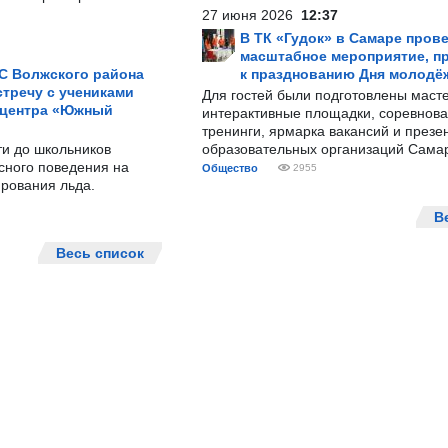
27 июня 2026
12:37
В ТК «Гудок» в Самаре пров
масштабное мероприятие, п
С Волжского района
к празднованию Дня молодё
тречу с учениками
Для гостей были подготовлены масте
 центра «Южный
интерактивные площадки, соревнова
тренинги, ярмарка вакансий и презе
ти до школьников
образовательных организаций Сама
сного поведения на
Общество
2955
рования льда.
В
Весь список