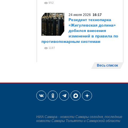
952
24 июля 2026
16:17
Резидент технопарка
«Жигулевская долина»
добился внесения
изменений в правила по
противопожарным системам
1187
Весь список
НИА Самара - новости Самары сегодня, последние
новости Самары Тольятти и Самарской области