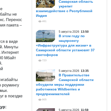
Самарская область
укрепит
не
взаимодействие с Республикой
абайты не
Индия
нс. Перенос
461
ия пакета –
5 августа 2026
13:50
В этом году по
нацпроекту
ся в виде
«Инфраструктура для жизни» в
ей. Минуты
Самарской области установят 37
. Интернет
светофоров
00 Мбайт
723
й.
ый
5 августа 2026
13:35
В Правительстве
гигабайты
Самарской области
обсудили меры поддержки
о роумингу
работников Wildberries и
мьи.
предпринимателей
уг в поездке
905
ур:
5 августа 2026
11:59