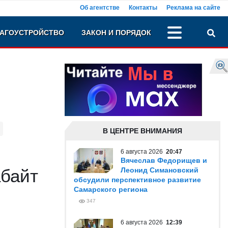
Об агентстве
Контакты
Реклама на сайте
АГОУСТРОЙСТВО
ЗАКОН И ПОРЯДОК
В ЦЕНТРЕ ВНИМАНИЯ
6 августа 2026
20:47
Вячеслав Федорищев и
абайт
Леонид Симановский
обсудили перспективное развитие
Самарского региона
347
6 августа 2026
12:39