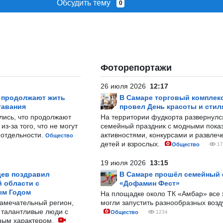
Обсудить тему
0
Фоторепортажи
26 июля 2026
12:17
р продолжают жить
В Самаре торговый комплек
тавания
провел День красоты и стил
лись, что продолжают
На территории фудкорта развернул
з-за того, что не могут
семейный праздник с модными показ
-отдельности.
активностями, конкурсами и развле
Общество
детей и взрослых.
Общество
17
19 июля 2026
13:15
ев поздравил
В Самаре прошёл семейный
 области с
«Дофамин Фест»
ым Годом
На площадке около ТК «Амбар» вс
замечательный регион,
могли запустить разнообразных воз
 талантливые люди с
Общество
1234
ным характером.