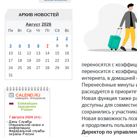
АРХИВ НОВОСТЕЙ
Август
2026
Пн
Вт
Ср
Чт
Пт
Сб
Вс
1
2
3
4
5
6
7
8
9
10
11
12
13
14
15
16
17
18
19
20
21
22
23
переносятся с коэффици
24
25
26
27
28
29
30
переносится с коэффици
31
интернета, в домашней 
Перенесённые минуты и
расходуется в приорите
Новая функция также р
доступны для совместно
сохранились у участник
Новая возможность позв
и продолжить пользова
Директор по управле