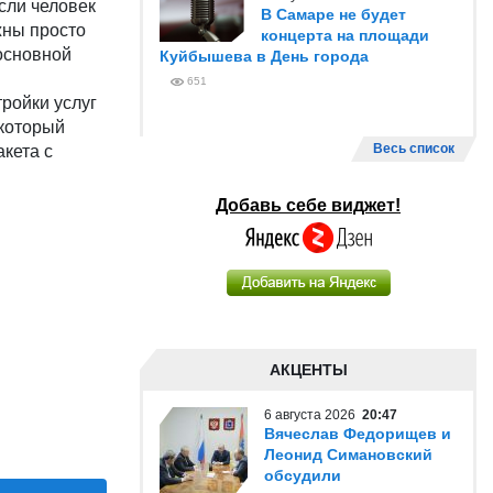
сли человек
В Самаре не будет
жны просто
концерта на площади
 основной
Куйбышева в День города
651
ройки услуг
 который
Весь список
акета с
Добавь себе виджет!
АКЦЕНТЫ
6 августа 2026
20:47
Вячеслав Федорищев и
Леонид Симановский
обсудили