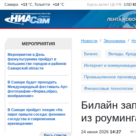
Самара
+13
°C, Тольятти
+14
°C
Курсы валют ЦБ РФ:
USD
8
ЛЕНТА НОВО
Новости
Экономика
Н
МЕРОПРИЯТИЯ
Бизнес
Вклады, Кред
Мероприятия в День
физкультурника пройдут в
большинстве городов и районов
Интернет и коммуникаци
Самарской области
Промышленное производ
В Самаре будет проходить
Международный фестиваль Арт-
Финансовые технологии
фотографии «Форма,образ,
воображение»
Билайн зап
В Самаре пройдет лекция «На
из роумин
пирог пришли соседи: феномен
соседства в современном
краеведении»
24 июня 2026
14:27
Весь список