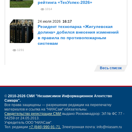
рейтинга «ТехУспех-2026»
1014
24 июля 2026
16:17
Резидент технопарка «Жигулевская
долина» добился внесения изменений
в правила по противопожарным
системам
1231
Весь список
©
2010-2026 СМИ
"Независимое Информационное Агентство
Самара"
.
Все права защищены — разрешение редакции на перепечатку
материалов и ссылка на "НИАСам" обязательны.
Свидетельство регистрации СМИ
выдано Роскомнадзор: ЭЛ № ФС 77 -
54259 от 24.05.2013.
Учредитель ООО "НИАСам".
Тел. редакции
+7 (846) 990-91-71.
Электронная почта: info@niasam.ru