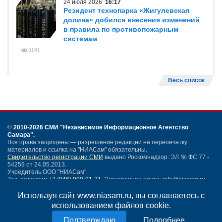
24 июля 2026
16:17
Резидент технопарка «Жигулевская
долина» добился внесения изменений
в правила по противопожарным
системам
1181
Весь список
©
2010-2026 СМИ
"Независимое Информационное Агентство
Самара"
.
Все права защищены — разрешение редакции на перепечатку
материалов и ссылка на "НИАСам" обязательны.
Свидетельство регистрации СМИ
выдано Роскомнадзор: ЭЛ № ФС 77 -
54259 от 24.05.2013.
Учредитель ООО "НИАСам".
Тел. редакции
+7 (846) 990-91-71.
Электронная почта: info@niasam.ru
Написать письмо
Используя сайт www.niasam.ru, вы соглашаетесь с
Карта сайта
использованием файлов cookie.
Нашли ошибку?
Подробнее