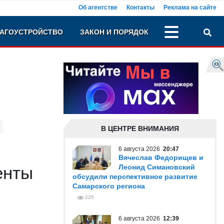
Об агентстве
Контакты
Реклама на сайте
АГОУСТРОЙСТВО
ЗАКОН И ПОРЯДОК
В ЦЕНТРЕ ВНИМАНИЯ
6 августа 2026
20:47
Вячеслав Федорищев и
енты
Леонид Симановский
обсудили перспективное развитие
Самарского региона
225
6 августа 2026
12:39