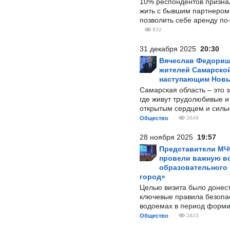
10% респондентов призна
жить с бывшим партнером и
позволить себе аренду по
832
31 декабря 2025
20:30
Вячеслав Федорищ
жителей Самарской
наступающим Нов
Самарская область – это 
где живут трудолюбивые и
открытым сердцем и силь
Общество
2649
28 ноября 2025
19:57
Представители МЧ
провели важную вс
образовательного
город»
Целью визита было донес
ключевые правила безопа
водоемах в период форми
Общество
2823