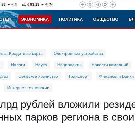
0.93
-0.2
EUR
93.19
-0.39
СТЕЙ
ЭКОНОМИКА
ПОЛИТИКА
ОБЩЕСТВО
БЛ
иты, Кредитные карты
Электронные устройства
и
Налоги
Наука
Нацпроекты
Новости компаний
ство
Сельское хозяйство
Транспорт
Финансы и Банки
Интернет технологии
млрд рублей вложили резид
ных парков региона в свои