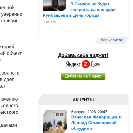
В Самаре не будет
ценной
концерта на площади
у уверенно
Куйбышева в День города
еханизмы
628
Весь список
иторий.
ый объект
Добавь себе виджет!
т
сованы в
в дает
зал
влечению
АКЦЕНТЫ
 «одного
быстрого
6 августа 2026
20:47
Вячеслав Федорищев и
Леонид Симановский
адачами
обсудили