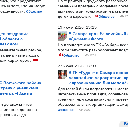
лись, что продолжают
На территории фудкорта развернул
з-за того, что не могут
семейный праздник с модными показ
-отдельности.
активностями, конкурсами и развле
Общество
детей и взрослых.
Общество
17
19 июля 2026
13:15
ев поздравил
В Самаре прошёл семейный
 области с
«Дофамин Фест»
ым Годом
На площадке около ТК «Амбар» вс
замечательный регион,
могли запустить разнообразных воз
 талантливые люди с
Общество
1231
ным характером.
27 июня 2026
12:37
В ТК «Гудок» в Самаре пров
масштабное мероприятие, п
С Волжского района
к празднованию Дня молодё
тречу с учениками
Для гостей были подготовлены масте
 центра «Южный
интерактивные площадки, соревнова
тренинги, ярмарка вакансий и презе
ти до школьников
образовательных организаций Сама
сного поведения на
Общество
2952
рования льда.
В