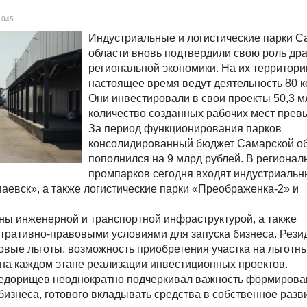
1045
Индустриальные и логистические парки С
области вновь подтвердили свою роль др
региональной экономики. На их территори
настоящее время ведут деятельность 80 
Они инвестировали в свои проекты 50,3 м
количество созданных рабочих мест превы
За период функционирования парков
консолидированный бюджет Самарской о
пополнился на 9 млрд рублей. В регионал
промпарков сегодня входят индустриальн
евск», а также логистические парки «Преображенка-2» и
ны инженерной и транспортной инфраструктурой, а также
ративно-правовыми условиями для запуска бизнеса. Рези
вые льготы, возможность приобретения участка на льготны
на каждом этапе реализации инвестиционных проектов.
едорищев неоднократно подчеркивал важность формирова
изнеса, готового вкладывать средства в собственное разви