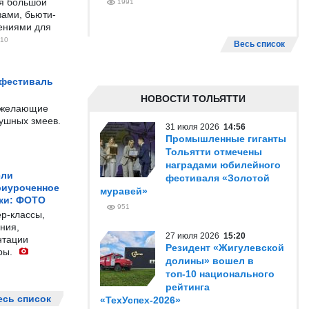
ся большой
1991
ами, бьюти-
чениями для
10
Весь список
 фестиваль
НОВОСТИ ТОЛЬЯТТИ
е желающие
душных змеев.
31 июля 2026
14:56
Промышленные гиганты
Тольятти отмечены
наградами юбилейного
ели
фестиваля «Золотой
риуроченное
муравей»
жи: ФОТО
951
р-классы,
ния,
27 июля 2026
15:20
нтации
Резидент «Жигулевской
ры.
долины» вошел в
топ-10 национального
рейтинга
есь список
«ТехУспех-2026»