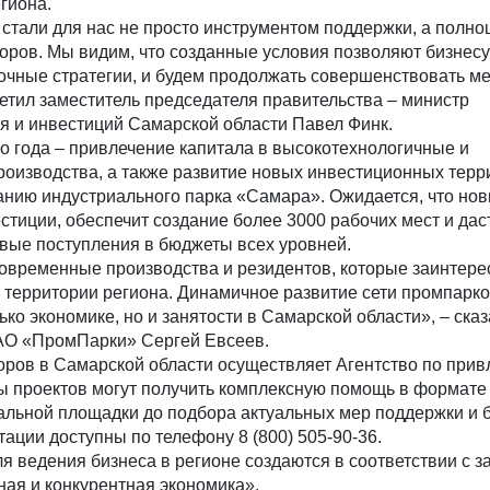
егиона.
тали для нас не просто инструментом поддержки, а полно
оров. Мы видим, что созданные условия позволяют бизнес
очные стратегии, и будем продолжать совершенствовать м
етил заместитель председателя правительства – министр
я и инвестиций Самарской области Павел Финк.
о года – привлечение капитала в высокотехнологичные и
изводства, а также развитие новых инвестиционных терр
анию индустриального парка «Самара». Ожидается, что нов
стиции, обеспечит создание более 3000 рабочих мест и дас
вые поступления в бюджеты всех уровней.
современные производства и резидентов, которые заинтере
 территории региона. Динамичное развитие сети промпарко
ко экономике, но и занятости в Самарской области», – ска
АО «ПромПарки» Сергей Евсеев.
ров в Самарской области осуществляет Агентство по при
ы проектов могут получить комплексную помощь в формате
альной площадки до подбора актуальных мер поддержки и 
тации доступны по телефону 8 (800) 505-90-36.
 ведения бизнеса в регионе создаются в соответствии с з
ая и конкурентная экономика».