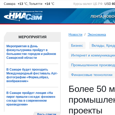
Самара
+13
°C, Тольятти
+14
°C
Курсы валют ЦБ РФ:
USD
8
ЛЕНТА НОВО
Новости
Экономика
МЕРОПРИЯТИЯ
Бизнес
Вклады, Кред
Мероприятия в День
физкультурника пройдут в
большинстве городов и районов
Интернет и коммуникаци
Самарской области
Промышленное производ
В Самаре будет проходить
Международный фестиваль Арт-
Финансовые технологии
фотографии «Форма,образ,
воображение»
Более 50 
В Самаре пройдет лекция «На
промышлен
пирог пришли соседи: феномен
соседства в современном
краеведении»
проекты
Весь список