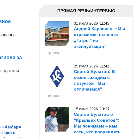
ПРЯМАЯ РЕЧЬ/ИНТЕРВЬЮ
вное
31 июля 2026
11:45
Андрей Карпочев: «Мы
ячеслава
стремимся вывести
„Татры“ из
эксплуатации»
1036
гиона за
25 июля 2026
11:42
дседателя
Сергей Булатов: В
сезон заходим с
лозунгом "Мы
отличаемся"
1803
15 июля 2026
13:27
Сергей Булатов о
"Крыльях Советов":
Мы понимаем – нам
с «Амбар»
есть, что поправлять
я: фото