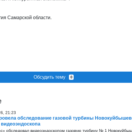
тия Самарской области.
Обсудить тему
0
е
26, 21:23
ровела обследование газовой турбины Новокуйбышев
 видеоэндоскопа
с» обследовал видеоэндоскопом газовую турбину № 1 Новокуйбыш