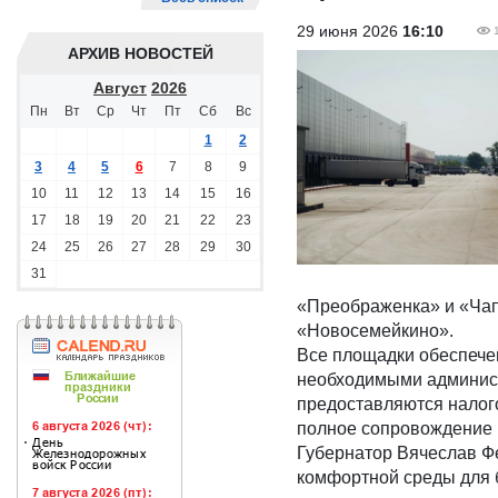
29 июня 2026
16:10
АРХИВ НОВОСТЕЙ
Август
2026
Пн
Вт
Ср
Чт
Пт
Сб
Вс
1
2
3
4
5
6
7
8
9
10
11
12
13
14
15
16
17
18
19
20
21
22
23
24
25
26
27
28
29
30
31
«Преображенка» и «Чапа
«Новосемейкино».
Все площадки обеспече
необходимыми админист
предоставляются налого
полное сопровождение 
Губернатор Вячеслав Ф
комфортной среды для б