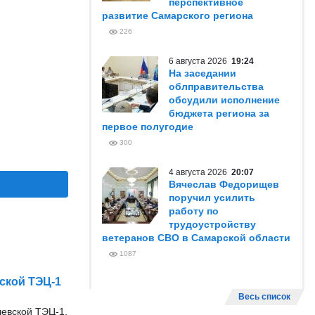
перспективное
развитие Самарского региона
226
6 августа 2026
19:24
На заседании
облправительства
обсудили исполнение
бюджета региона за
первое полугодие
300
4 августа 2026
20:07
Вячеслав Федорищев
поручил усилить
работу по
трудоустройству
ветеранов СВО в Самарской области
1087
ской ТЭЦ-1
Весь список
евской ТЭЦ-1.