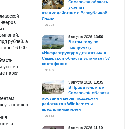
Самарская область
укрепит
взаимодействие с Республикой
амарской
Индия
айверов
398
и в
компаний.
5 августа 2026
13:50
лрд рублей, а
В этом году по
нацпроекту
сило 16 000.
«Инфраструктура для жизни» в
Самарской области установят 37
бласти
светофоров
ьную сеть
689
ые парки
5 августа 2026
13:35
В Правительстве
Самарской области
дентам
обсудили меры поддержки
работников Wildberries и
х условиях и
предпринимателей
832
ния
тие, а
5 августа 2026
11:59