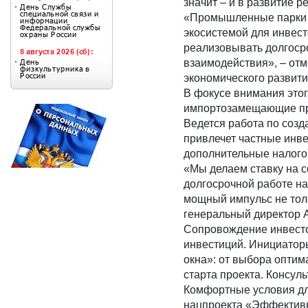
значит – и в развитие р
«Промышленные парки с
экосистемой для инвест
реализовывать долгоср
взаимодействия», – отм
экономического развити
В фокусе внимания этог
импортозамещающие про
Ведется работа по созд
привлечет частные инве
дополнительные налого
«Мы делаем ставку на 
долгосрочной работе на
мощный импульс не толь
генеральный директор 
Сопровождение инвесто
инвестиций. Инициатор
окна»: от выбора оптим
старта проекта. Консуль
Комфортные условия для
нацпроекта «Эффективн