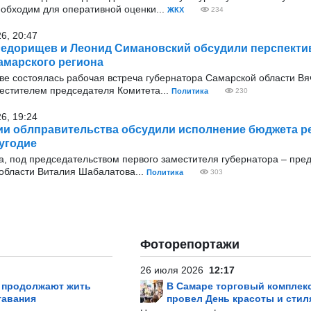
еобходим для оперативной оценки...
ЖКХ
234
26, 20:47
едорищев и Леонид Симановский обсудили перспекти
амарского региона
оскве состоялась рабочая встреча губернатора Самарской области В
стителем председателя Комитета...
Политика
230
26, 19:24
ии облправительства обсудили исполнение бюджета ре
угодие
ода, под председательством первого заместителя губернатора – пре
области Виталия Шабалатова...
Политика
303
Фоторепортажи
26 июля 2026
12:17
р продолжают жить
В Самаре торговый комплек
тавания
провел День красоты и стил