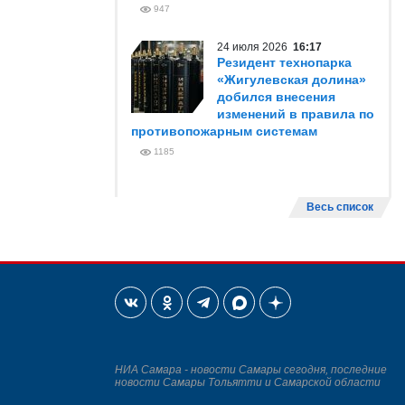
947
24 июля 2026
16:17
Резидент технопарка
«Жигулевская долина»
добился внесения
изменений в правила по
противопожарным системам
1185
Весь список
НИА Самара - новости Самары сегодня, последние
новости Самары Тольятти и Самарской области