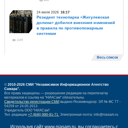
949
24 июля 2026
16:17
Резидент технопарка «Жигулевская
долина» добился внесения изменений
в правила по противопожарным
системам
1185
Весь список
©
2010-2026 СМИ
"Независимое Информационное Агентство
Самара"
.
Все права защищены — разрешение редакции на перепечатку
материалов и ссылка на "НИАСам" обязательны.
Свидетельство регистрации СМИ
выдано Роскомнадзор: ЭЛ № ФС 77 -
54259 от 24.05.2013.
Учредитель ООО "НИАСам".
Тел. редакции
+7 (846) 990-91-71.
Электронная почта: info@niasam.ru
Написать письмо
Используя сайт www.niasam.ru, вы соглашаетесь с