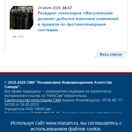
24 июля 2026
16:17
Резидент технопарка «Жигулевская
долина» добился внесения изменений
в правила по противопожарным
системам
1183
Весь список
©
2010-2026 СМИ
"Независимое Информационное Агентство
Самара"
.
Все права защищены — разрешение редакции на перепечатку
материалов и ссылка на "НИАСам" обязательны.
Свидетельство регистрации СМИ
выдано Роскомнадзор: ЭЛ № ФС 77 -
54259 от 24.05.2013.
Учредитель ООО "НИАСам".
Тел. редакции
+7 (846) 990-91-71.
Электронная почта: info@niasam.ru
Написать письмо
Используя сайт www.niasam.ru, вы соглашаетесь с
Карта сайта
использованием файлов cookie.