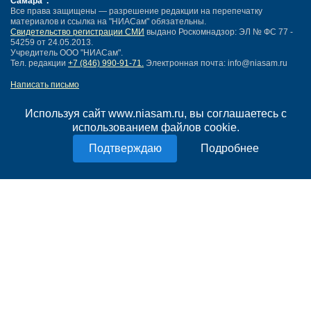
Самара"
.
Все права защищены — разрешение редакции на перепечатку
материалов и ссылка на "НИАСам" обязательны.
Свидетельство регистрации СМИ
выдано Роскомнадзор: ЭЛ № ФС 77 -
54259 от 24.05.2013.
Учредитель ООО "НИАСам".
Тел. редакции
+7 (846) 990-91-71.
Электронная почта: info@niasam.ru
Написать письмо
Карта сайта
Нашли ошибку?
Используя сайт www.niasam.ru, вы соглашаетесь с
Политика конфиденциальности
использованием файлов cookie.
Согласие на обработку персональных данных
Подробнее
18+
НИА Самара - новости Самары сегодня, последние новости Самары
Тольятти и Самарской области
Создание сайта —
mediaidea