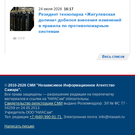
24 июля 2026
16:17
Резидент технопарка «Жигулевская
долина» добился внесения изменений
в правила по противопожарным
системам
1219
Весь список
©
2010-2026 СМИ
"Независимое Информационное Агентство
Самара"
.
Все права защищены — разрешение редакции на перепечатку
материалов и ссылка на "НИАСам" обязательны.
Свидетельство регистрации СМИ
выдано Роскомнадзор: ЭЛ № ФС 77 -
54259 от 24.05.2013.
Учредитель ООО "НИАСам".
Тел. редакции
+7 (846) 990-91-71.
Электронная почта: info@niasam.ru
Написать письмо
Карта сайта