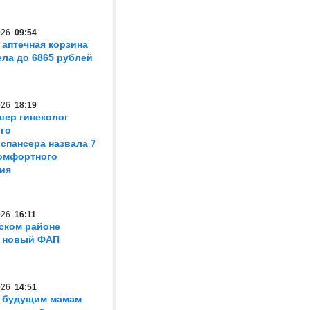
2026
09:54
 аптечная корзина
ла до 6865 рублей
2026
18:19
шер гинеколог
го
спансера назвала 7
омфортного
ия
2026
16:11
ском районе
т новый ФАП
2026
14:51
 будущим мамам