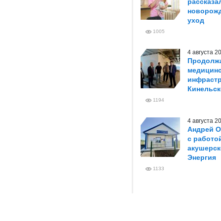
рассказа
новорож
уход
1005
4 августа 
Продолжа
медицин
инфрастр
Кинельск
1194
4 августа 
Андрей О
с работо
акушерск
Энергия
1133