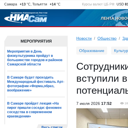
Самара
+13
°C, Тольятти
+14
°C
Курсы валют ЦБ РФ:
USD
8
ЛЕНТА НОВО
Новости
Общество
Зд
МЕРОПРИЯТИЯ
Образование
Культу
Мероприятия в День
физкультурника пройдут в
большинстве городов и районов
Сотрудник
Самарской области
вступили 
В Самаре будет проходить
Международный фестиваль Арт-
фотографии «Форма,образ,
потенциаль
воображение»
7 июля 2026
17:52
В Самаре пройдет лекция «На
18
пирог пришли соседи: феномен
соседства в современном
краеведении»
Весь список