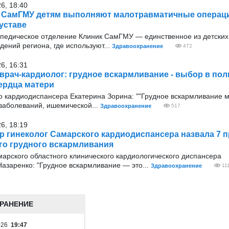
26, 18:40
 СамГМУ детям выполняют малотравматичные операц
уставе
опедическое отделение Клиник СамГМУ — единственное из детских
ений региона, где используют...
Здравоохранение
472
26, 16:31
врач-кардиолог: грудное вскармливание - выбор в пол
ердца матери
о кардиодиспансера Екатерина Зорина: ""Грудное вскармливание 
 заболеваний, ишемической...
Здравоохранение
517
26, 18:19
р гинеколог Самарского кардиодиспансера назвала 7 
о грудного вскармливания
арского областного клинического кардиологического диспансера
азаренко: "Грудное вскармливание — это...
Здравоохранение
11
РАНЕНИЕ
2026
19:47