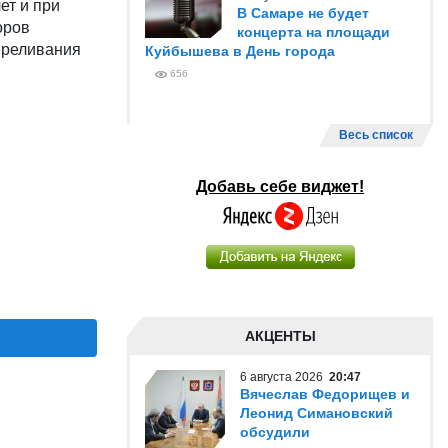
ет и при
В Самаре не будет
оров
концерта на площади
ереливания
Куйбышева в День города
656
Весь список
Добавь себе виджет!
АКЦЕНТЫ
6 августа 2026
20:47
Вячеслав Федорищев и
Леонид Симановский
обсудили