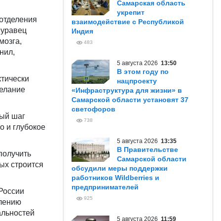
Самарская область
укрепит
отделения
взаимодействие с Республикой
Муравец
Индия
мозга,
483
нил,
5 августа 2026
13:50
В этом году по
ктически
нацпроекту
желание
«Инфраструктура для жизни» в
Самарской области установят 37
светофоров
ный шаг
738
о и глубокое
5 августа 2026
13:35
В Правительстве
 получить
Самарской области
рых строится
обсудили меры поддержки
работников Wildberries и
предпринимателей
России
925
плению
альностей
5 августа 2026
11:59