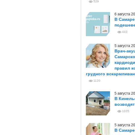
529
6 августа 
В Самаре
подешеве
443
5 августа 
Врач-аку
Самарско
кардиоди
правил к
грудного вскармливан
1120
5 августа 
В Кинель
возводя
1035
5 августа 
В Самаре