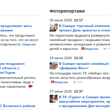
Фоторепортажи
26 июля 2026
12:17
р продолжают жить
В Самаре торговый комплек
тавания
провел День красоты и стил
лись, что продолжают
На территории фудкорта развернул
з-за того, что не могут
семейный праздник с модными показ
-отдельности.
активностями, конкурсами и развле
Общество
детей и взрослых.
Общество
17
19 июля 2026
13:15
ев поздравил
В Самаре прошёл семейный
 области с
«Дофамин Фест»
ым Годом
На площадке около ТК «Амбар» вс
замечательный регион,
могли запустить разнообразных воз
 талантливые люди с
Общество
1234
ным характером.
27 июня 2026
12:37
В ТК «Гудок» в Самаре пров
масштабное мероприятие, п
С Волжского района
к празднованию Дня молодё