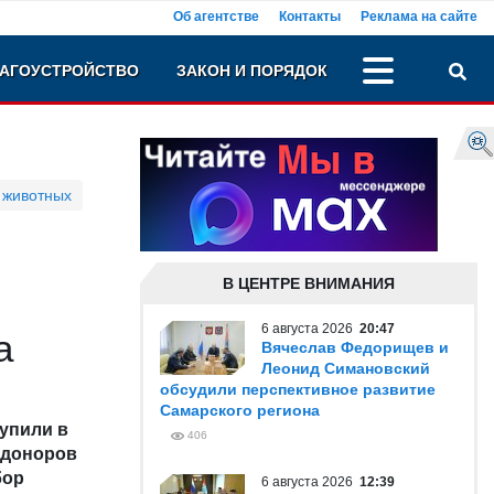
Об агентстве
Контакты
Реклама на сайте
АГОУСТРОЙСТВО
ЗАКОН И ПОРЯДОК
 животных
В ЦЕНТРЕ ВНИМАНИЯ
6 августа 2026
20:47
а
Вячеслав Федорищев и
Леонид Симановский
обсудили перспективное развитие
Самарского региона
упили в
406
 доноров
бор
6 августа 2026
12:39