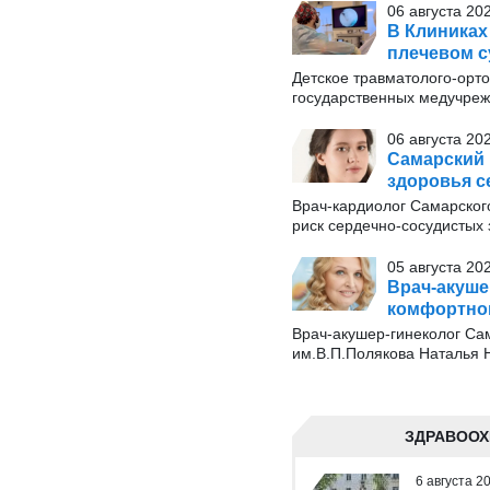
06 августа 20
В Клиниках
плечевом с
Детское травматолого-орт
государственных медучрежд
06 августа 20
Самарский 
здоровья с
Врач-кардиолог Самарског
риск сердечно-сосудистых
05 августа 20
Врач-акуше
комфортног
Врач-акушер-гинеколог Сам
им.В.П.Полякова Наталья Н
ЗДРАВООХ
6 августа 