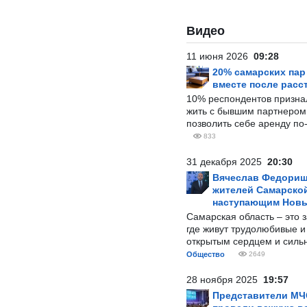
Видео
11 июня 2026
09:28
20% самарских па
вместе после расс
10% респондентов призна
жить с бывшим партнером и
позволить себе аренду по
833
31 декабря 2025
20:30
Вячеслав Федорищ
жителей Самарской
наступающим Нов
Самарская область – это 
где живут трудолюбивые и
открытым сердцем и силь
Общество
2649
28 ноября 2025
19:57
Представители МЧ