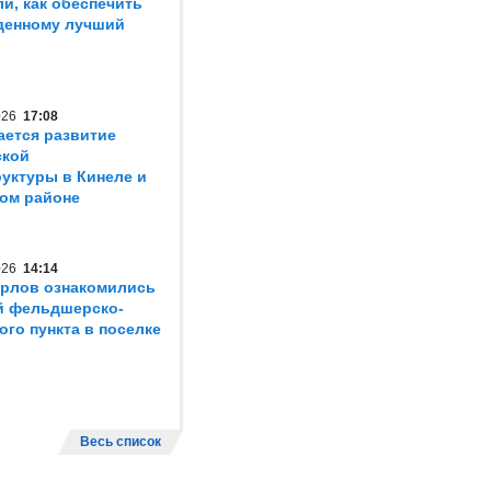
ли, как обеспечить
денному лучший
2026
17:08
ется развитие
ской
уктуры в Кинеле и
ом районе
2026
14:14
рлов ознакомились
й фельдшерско-
ого пункта в поселке
Весь список