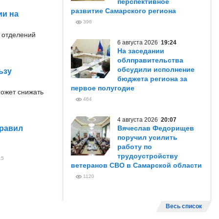
перспективное
развитие Самарского региона
ии на
396
 отделений
6 августа 2026
19:24
На заседании
облправительства
обсудили исполнение
ьзу
бюджета региона за
первое полугодие
может снижать
464
4 августа 2026
20:07
правил
Вячеслав Федорищев
поручил усилить
работу по
трудоустройству
15
ветеранов СВО в Самарской области
1120
Весь список