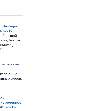
с «Амбар»
я: фото
ся большой
ами, бьюти-
чениями для
12
 фестиваль
е желающие
душных змеев.
ели
риуроченное
жи: ФОТО