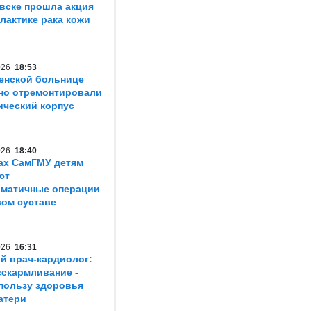
вске прошла акция
лактике рака кожи
2026
18:53
енской больнице
но отремонтировали
ический корпус
2026
18:40
ах СамГМУ детям
ют
матичные операции
вом суставе
2026
16:31
й врач-кардиолог:
вскармливание -
пользу здоровья
атери