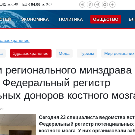
1.41
0.48
EUR
94.06
0.87
СТЕЙ
ЭКОНОМИКА
ПОЛИТИКА
ОБЩЕСТВО
БЛ
равоохранение
ра
Здравоохранение
Мода
Туризм
Мир домашних
и регионального минздрава
в Федеральный регистр
ных доноров костного мозг
20
Сегодня 23 специалиста ведомства вст
Федеральный регистр потенциальных
костного мозга. У них организовали за