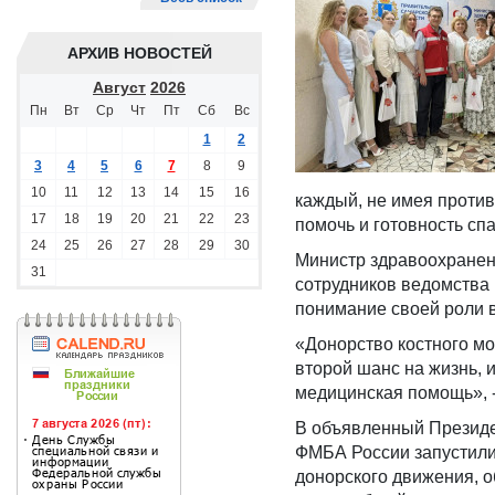
АРХИВ НОВОСТЕЙ
Август
2026
Пн
Вт
Ср
Чт
Пт
Сб
Вс
1
2
3
4
5
6
7
8
9
10
11
12
13
14
15
16
каждый, не имея против
17
18
19
20
21
22
23
помочь и готовность сп
24
25
26
27
28
29
30
Министр здравоохранен
31
сотрудников ведомства 
понимание своей роли 
«Донорство костного моз
второй шанс на жизнь, 
медицинская помощь», -
В объявленный Президе
ФМБА России запустили 
донорского движения, 