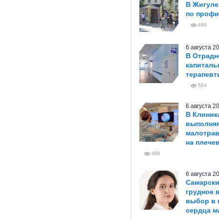
В Жигуле
по профи
489
6 августа 
В Отрадн
капиталь
терапевт
504
6 августа 
В Клиник
выполня
малотрав
на плече
486
6 августа 
Самарски
грудное 
выбор в 
сердца м