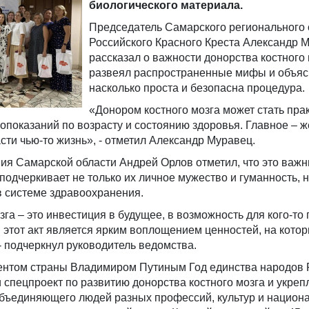
биологического материала.
Председатель Самарского регионального 
Российского Красного Креста Александр 
рассказал о важности донорства костного 
развеял распространенные мифы и объяс
насколько проста и безопасна процедура.
«Донором костного мозга может стать пра
опоказаний по возрасту и состоянию здоровья. Главное – 
асти чью-то жизнь», - отметил Александр Муравец.
ия Самарской области Андрей Орлов отметил, что это важ
подчеркивает не только их личное мужество и гуманность, н
в системе здравоохранения.
га – это инвестиция в будущее, в возможность для кого-то
и этот акт является ярким воплощением ценностей, на кото
 подчеркнул руководитель ведомства.
нтом страны Владимиром Путиным Год единства народов 
спецпроект по развитию донорства костного мозга и укре
объединяющего людей разных профессий, культур и национ