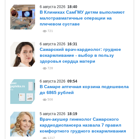
6 августа 2026
18:40
В Клиниках СамГМУ детям выполняют
малотравматичные операции на
плечевом суставе
721
6 августа 2026
16:31
Самарский врач-кардиолог: грудное
вскармливание - выбор в пользу
здоровья сердца матери
728
6 августа 2026
09:54
В Самаре аптечная корзина подешевела
до 6865 рублей
506
5 августа 2026
18:19
Врач-акушер гинеколог Самарского
кардиодиспансера назвала 7 правил
комфортного грудного вскармливания
1217