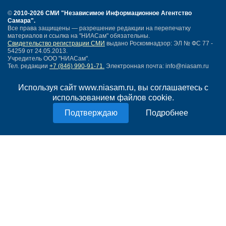
©
2010-2026 СМИ
"Независимое Информационное Агентство
Самара"
.
Все права защищены — разрешение редакции на перепечатку
материалов и ссылка на "НИАСам" обязательны.
Свидетельство регистрации СМИ
выдано Роскомнадзор: ЭЛ № ФС 77 -
54259 от 24.05.2013.
Учредитель ООО "НИАСам".
Тел. редакции
+7 (846) 990-91-71.
Электронная почта: info@niasam.ru
Написать письмо
Используя сайт www.niasam.ru, вы соглашаетесь с
Карта сайта
использованием файлов cookie.
Нашли ошибку?
Политика конфиденциальности
Подробнее
Согласие на обработку персональных данных
18+
НИА Самара - новости Самары сегодня, последние новости Самары
Тольятти и Самарской области
Создание сайта —