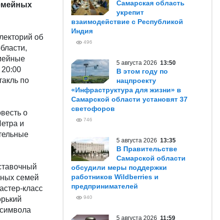
Самарская область
семейных
укрепит
взаимодействие с Республикой
Индия
лекторий об
496
бласти,
емейные
5 августа 2026
13:50
 20:00
В этом году по
такль по
нацпроекту
«Инфраструктура для жизни» в
Самарской области установят 37
светофоров
весть о
746
етра и
тельные
5 августа 2026
13:35
В Правительстве
Самарской области
ставочный
обсудили меры поддержки
работников Wildberries и
тных семей
предпринимателей
мастер-класс
940
орький
 символа
5 августа 2026
11:59