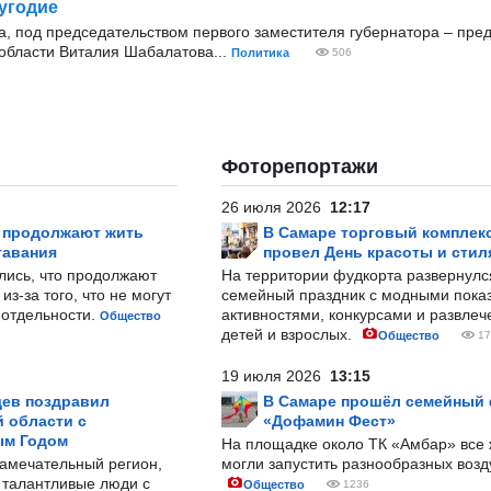
угодие
ода, под председательством первого заместителя губернатора – пре
области Виталия Шабалатова...
Политика
506
Фоторепортажи
26 июля 2026
12:17
р продолжают жить
В Самаре торговый комплек
тавания
провел День красоты и стил
лись, что продолжают
На территории фудкорта развернул
з-за того, что не могут
семейный праздник с модными показ
-отдельности.
активностями, конкурсами и развле
Общество
детей и взрослых.
Общество
17
19 июля 2026
13:15
ев поздравил
В Самаре прошёл семейный
 области с
«Дофамин Фест»
ым Годом
На площадке около ТК «Амбар» вс
замечательный регион,
могли запустить разнообразных воз
 талантливые люди с
Общество
1236