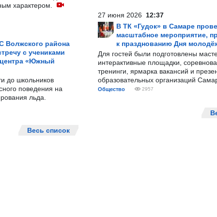
ным характером.
27 июня 2026
12:37
В ТК «Гудок» в Самаре пров
масштабное мероприятие, п
С Волжского района
к празднованию Дня молодё
тречу с учениками
Для гостей были подготовлены масте
 центра «Южный
интерактивные площадки, соревнова
тренинги, ярмарка вакансий и презе
ти до школьников
образовательных организаций Сама
сного поведения на
Общество
2957
рования льда.
В
Весь список