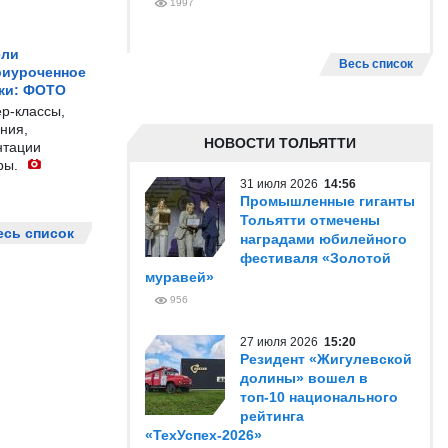
1997
ели
Весь список
риуроченное
жи: ФОТО
р-классы,
ния,
НОВОСТИ ТОЛЬЯТТИ
нтации
ры.
31 июля 2026
14:56
Промышленные гиганты
Тольятти отмечены
есь список
наградами юбилейного
фестиваля «Золотой
муравей»
956
27 июля 2026
15:20
Резидент «Жигулевской
долины» вошел в
топ-10 национального
рейтинга
«ТехУспех-2026»