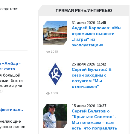
дседателя
ПРЯМАЯ РЕЧЬ/ИНТЕРВЬЮ
31 июля 2026
11:45
Андрей Карпочев: «Мы
стремимся вывести
„Татры“ из
эксплуатации»
1045
с «Амбар»
25 июля 2026
11:42
я: фото
Сергей Булатов: В
ся большой
сезон заходим с
ами, бьюти-
лозунгом "Мы
чениями для
отличаемся"
14
1809
15 июля 2026
13:27
 фестиваль
Сергей Булатов о
"Крыльях Советов":
е желающие
Мы понимаем – нам
душных змеев.
есть, что поправлять