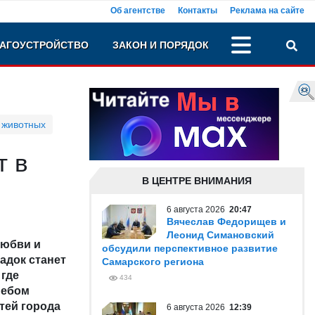
Об агентстве
Контакты
Реклама на сайте
АГОУСТРОЙСТВО
ЗАКОН И ПОРЯДОК
 животных
т в
В ЦЕНТРЕ ВНИМАНИЯ
6 августа 2026
20:47
Вячеслав Федорищев и
Леонид Симановский
любви и
обсудили перспективное развитие
адок станет
Самарского региона
 где
434
небом
стей города
6 августа 2026
12:39