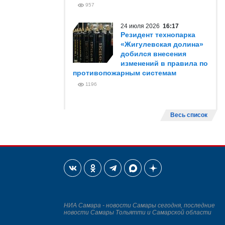
957
24 июля 2026
16:17
Резидент технопарка
«Жигулевская долина»
добился внесения
изменений в правила по
противопожарным системам
1196
Весь список
НИА Самара - новости Самары сегодня, последние
новости Самары Тольятти и Самарской области