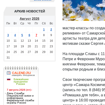
АРХИВ НОВОСТЕЙ
Август
2026
Пн
Вт
Ср
Чт
Пт
Сб
Вс
мастер-классы по созд
1
2
реликвии» от Самарско
3
4
5
6
7
8
9
артисты театра для дет
10
11
12
13
14
15
16
мотивам сказки Сергея 
17
18
19
20
21
22
23
24
25
26
27
28
29
30
На площади Славы с 11
31
Петре и Февронии Муром
княгини Февронии, тем
открытки родным и близ
Свои творческие прогр
центр «Самара Космиче
(запись по тел. 8 (846)
«Ромашка для тебя», а 
центр» в 16:00 проведе