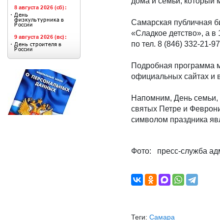
дома и семьи, который м
Самарская публичная б
«Сладкое детство», а в
по тел. 8 (846) 332-21-97
Подробная программа м
официальных сайтах и в
Напомним, День семьи, 
святых Петре и Феврон
символом праздника яв
Фото: пресс-служба а
Теги:
Самара