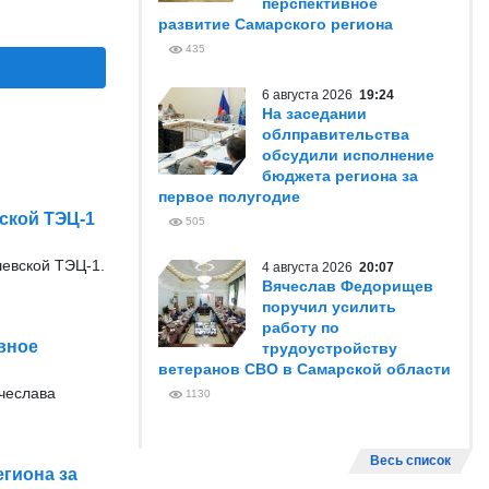
перспективное
развитие Самарского региона
435
6 августа 2026
19:24
На заседании
облправительства
обсудили исполнение
бюджета региона за
первое полугодие
ской ТЭЦ-1
505
евской ТЭЦ-1.
4 августа 2026
20:07
Вячеслав Федорищев
поручил усилить
работу по
вное
трудоустройству
ветеранов СВО в Самарской области
ячеслава
1130
Весь список
гиона за