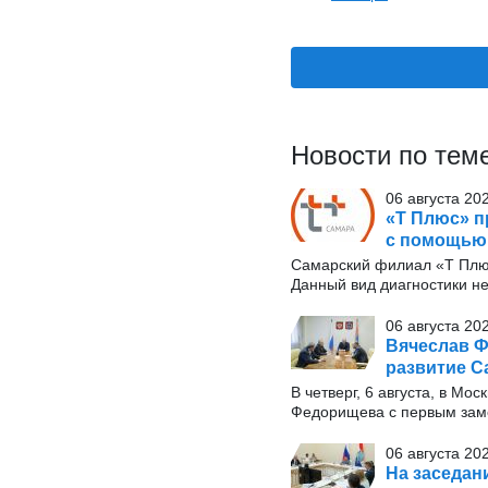
Новости по тем
06 августа 20
«Т Плюс» п
с помощью
Самарский филиал «Т Плю
Данный вид диагностики н
06 августа 20
Вячеслав Ф
развитие С
В четверг, 6 августа, в М
Федорищева с первым заме
06 августа 20
На заседан