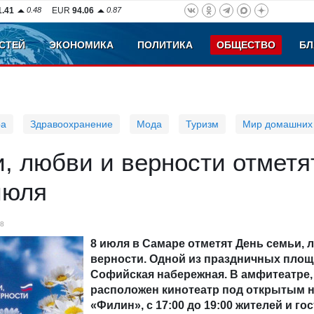
1.41
0.48
EUR
94.06
0.87
СТЕЙ
ЭКОНОМИКА
ПОЛИТИКА
ОБЩЕСТВО
БЛ
ра
Здравоохранение
Мода
Туризм
Мир домашних
, любви и верности отметя
июля
8
8 июля в Самаре отметят День семьи, 
верности. Одной из праздничных площ
Софийская набережная. В амфитеатре,
расположен кинотеатр под открытым 
«Филин», с 17:00 до 19:00 жителей и го