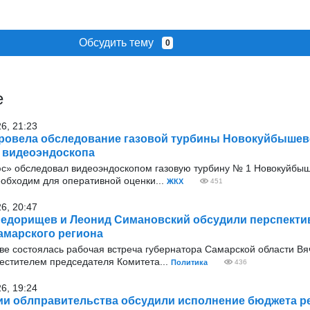
Обсудить тему
0
е
26, 21:23
ровела обследование газовой турбины Новокуйбышев
 видеоэндоскопа
с» обследовал видеоэндоскопом газовую турбину № 1 Новокуйбыш
еобходим для оперативной оценки...
ЖКХ
451
26, 20:47
едорищев и Леонид Симановский обсудили перспекти
амарского региона
оскве состоялась рабочая встреча губернатора Самарской области В
стителем председателя Комитета...
Политика
436
26, 19:24
ии облправительства обсудили исполнение бюджета ре