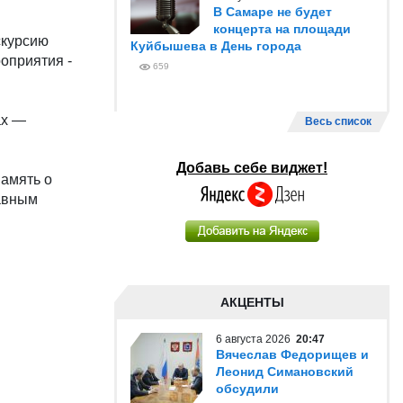
В Самаре не будет
концерта на площади
скурсию
Куйбышева в День города
роприятия -
659
ах —
Весь список
Добавь себе виджет!
память о
лавным
АКЦЕНТЫ
6 августа 2026
20:47
Вячеслав Федорищев и
Леонид Симановский
обсудили