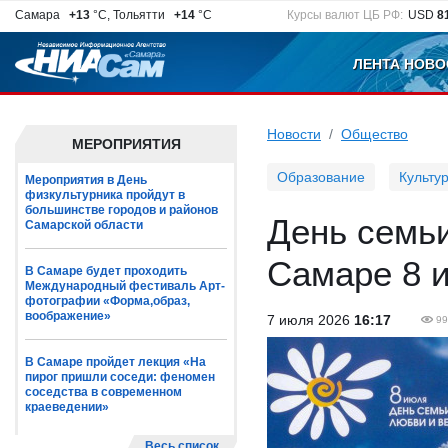
Самара
+13
°C, Тольятти
+14
°C
Курсы валют ЦБ РФ:
USD
8
ЛЕНТА НОВО
Новости
Общество
МЕРОПРИЯТИЯ
Образование
Культу
Мероприятия в День
физкультурника пройдут в
большинстве городов и районов
День семьи
Самарской области
Самаре 8 
В Самаре будет проходить
Международный фестиваль Арт-
фотографии «Форма,образ,
воображение»
7 июля 2026
16:17
99
В Самаре пройдет лекция «На
пирог пришли соседи: феномен
соседства в современном
краеведении»
Весь список