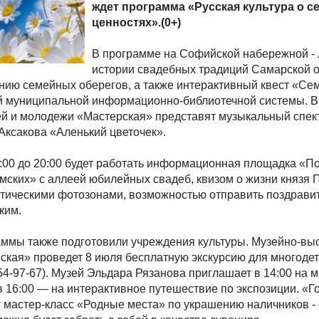
ждет программа «Русская культура о 
ценностях».(0+)
В программе на Софийской набережной - 
истории свадебных традиций Самарской о
анию семейных оберегов, а также интерактивный квест «С
й муниципальной информационно-библиотечной системы. В
ей и молодежи «Мастерская» представят музыкальный спек
Аксакова «Аленький цветочек».
:00 до 20:00 будет работать информационная площадка «По
ских» с аллеей юбилейных свадеб, квизом о жизни князя П
атическими фотозонами, возможностью отправить поздрави
ким.
аммы также подготовили учреждения культуры. Музейно-вы
ская» проведет 8 июля бесплатную экскурсию для многоде
 954-97-67). Музей Эльдара Рязанова приглашает в 14:00 на 
в 16:00 — на интерактивное путешествие по экспозиции. «Г
т мастер-класс «Родные места» по украшению наличников -