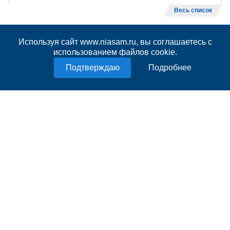
Весь список
Используя сайт www.niasam.ru, вы соглашаетесь с
ПРЯМАЯ РЕЧЬ/ИНТЕРВЬЮ
использованием файлов cookie.
31 июля 2026
11:45
Подробнее
Андрей Карпочев: «Мы стремимся
вывести „Татры“ из эксплуатации»
1063
25 июля 2026
11:42
Сергей Булатов: В сезон заходим с
лозунгом "Мы отличаемся"
1815
15 июля 2026
13:27
Сергей Булатов о "Крыльях Советов":
Мы понимаем – нам есть, что
поправлять
2005