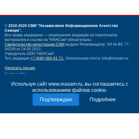
©
2010-2026 СМИ
"Независимое Информационное Агентство
Самара"
.
Все права защищены — разрешение редакции на перепечатку
материалов и ссылка на "НИАСам" обязательны.
Свидетельство регистрации СМИ
выдано Роскомнадзор: ЭЛ № ФС 77 -
54259 от 24.05.2013.
Учредитель ООО "НИАСам".
Тел. редакции
+7 (846) 990-91-71.
Электронная почта: info@niasam.ru
Написать письмо
Карта сайта
Нашли ошибку?
Используя сайт www.niasam.ru, вы соглашаетесь с
Политика конфиденциальности
использованием файлов cookie.
Согласие на обработку персональных данных
18+
Подробнее
НИА Самара - новости Самары сегодня, последние новости Самары