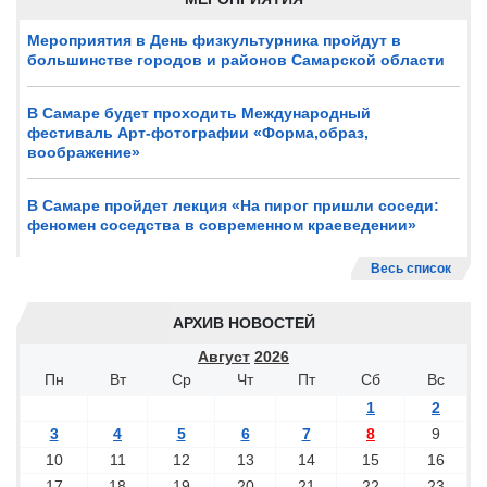
Мероприятия в День физкультурника пройдут в
большинстве городов и районов Самарской области
В Самаре будет проходить Международный
фестиваль Арт-фотографии «Форма,образ,
воображение»
В Самаре пройдет лекция «На пирог пришли соседи:
феномен соседства в современном краеведении»
Весь список
АРХИВ НОВОСТЕЙ
Август
2026
Пн
Вт
Ср
Чт
Пт
Сб
Вс
1
2
3
4
5
6
7
8
9
10
11
12
13
14
15
16
17
18
19
20
21
22
23