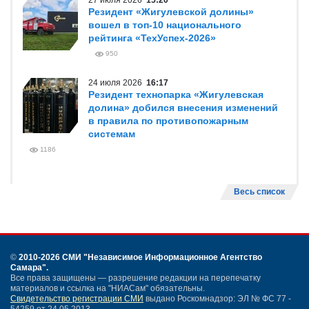
27 июля 2026
15:20
Резидент «Жигулевской долины»
вошел в топ-10 национального
рейтинга «ТехУспех-2026»
950
24 июля 2026
16:17
Резидент технопарка «Жигулевская
долина» добился внесения изменений
в правила по противопожарным
системам
1186
Весь список
©
2010-2026 СМИ
"Независимое Информационное Агентство
Самара"
.
Все права защищены — разрешение редакции на перепечатку
материалов и ссылка на "НИАСам" обязательны.
Свидетельство регистрации СМИ
выдано Роскомнадзор: ЭЛ № ФС 77 -