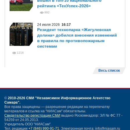
вошел в топ-10 национального
рейтинга «ТехУспех-2026»
992
24 июля 2026
16:17
Резидент технопарка «Жигулевская
долина» добился внесения изменений
в правила по противопожарным
системам
1216
Весь список
©
2010-2026 СМИ
"Независимое Информационное Агентство
Самара"
.
Все права защищены — разрешение редакции на перепечатку
материалов и ссылка на "НИАСам" обязательны.
Свидетельство регистрации СМИ
выдано Роскомнадзор: ЭЛ № ФС 77 -
54259 от 24.05.2013.
Учредитель ООО "НИАСам".
Тел. редакции
+7 (846) 990-91-71.
Электронная почта: info@niasam.ru