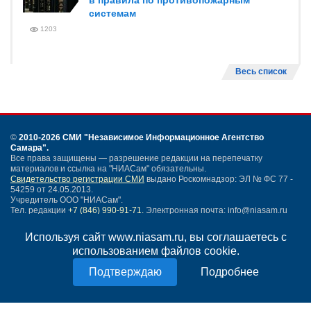
в правила по противопожарным
системам
1203
Весь список
©
2010-2026 СМИ
"Независимое Информационное Агентство
Самара"
.
Все права защищены — разрешение редакции на перепечатку
материалов и ссылка на "НИАСам" обязательны.
Свидетельство регистрации СМИ
выдано Роскомнадзор: ЭЛ № ФС 77 -
54259 от 24.05.2013.
Учредитель ООО "НИАСам".
Тел. редакции
+7 (846) 990-91-71.
Электронная почта: info@niasam.ru
Написать письмо
Используя сайт www.niasam.ru, вы соглашаетесь с
Карта сайта
использованием файлов cookie.
Нашли ошибку?
Подробнее
Политика конфиденциальности
Согласие на обработку персональных данных
18+