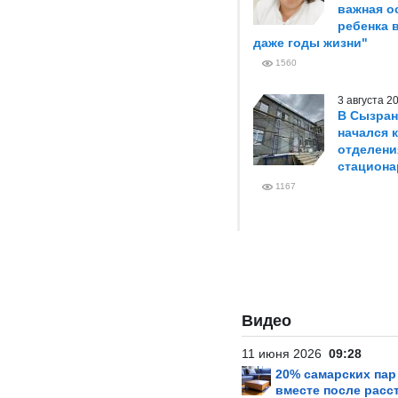
важная о
ребенка 
даже годы жизни"
1560
3 августа 
В Сызран
начался 
отделени
стациона
1167
Видео
11 июня 2026
09:28
20% самарских па
вместе после расс