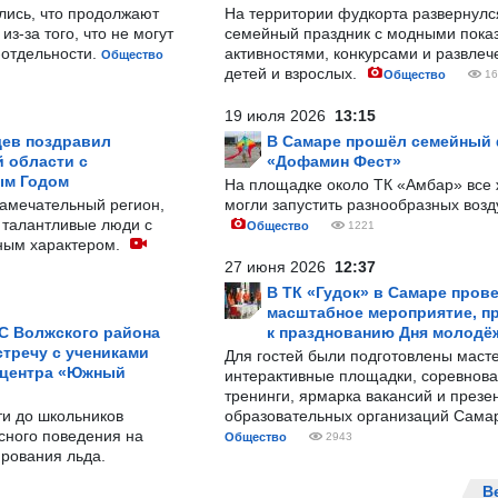
лись, что продолжают
На территории фудкорта развернул
з-за того, что не могут
семейный праздник с модными показ
-отдельности.
активностями, конкурсами и развле
Общество
детей и взрослых.
Общество
16
19 июля 2026
13:15
ев поздравил
В Самаре прошёл семейный
 области с
«Дофамин Фест»
ым Годом
На площадке около ТК «Амбар» вс
замечательный регион,
могли запустить разнообразных воз
 талантливые люди с
Общество
1221
ным характером.
27 июня 2026
12:37
В ТК «Гудок» в Самаре пров
масштабное мероприятие, п
С Волжского района
к празднованию Дня молодё
тречу с учениками
Для гостей были подготовлены масте
 центра «Южный
интерактивные площадки, соревнова
тренинги, ярмарка вакансий и презе
ти до школьников
образовательных организаций Сама
сного поведения на
Общество
2943
рования льда.
В