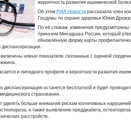
вероятность развития ишемической болез
Об этом
РИА Новости
рассказала член ко
Госдумы по охране здоровья Юлия Дрожж
По её словам, изменения предусмотрены
приказом Минздрава России, который утв
обновлённую форму карты профилактичес
и диспансеризации.
включены новые показатели, связанные с оценкой сердечн
ожжина.
касается и липидного профиля и вероятности развития ише
то диспансеризация останется бесплатной и будет проводит
 медицинского страхования.
ут уделять больше внимания рискам когнитивных нарушений
стеопороза, а также выявлению преддиабета, остеопороза
хических расстройств.