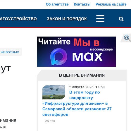
Об агентстве
Контакты
Реклама на сайте
АГОУСТРОЙСТВО
ЗАКОН И ПОРЯДОК
 животных
нут
В ЦЕНТРЕ ВНИМАНИЯ
5 августа 2026
13:50
В этом году по
нацпроекту
«Инфраструктура для жизни» в
Самарской области установят 37
светофоров
нимания
560
чая