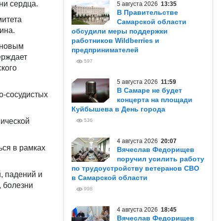
ни сердца.
5 августа 2026
13:35
В Правительстве
митета
Самарской области
ина.
обсудили меры поддержки
работников Wildberries и
 новым
предпринимателей
ерждает
597
кого
5 августа 2026
11:59
В Самаре не будет
о-сосудистых
концерта на площади
Куйбышева в День города
мической
536
4 августа 2026
20:07
ься в рамках
Вячеслав Федорищев
поручил усилить работу
по трудоустройству ветеранов СВО
, падений и
в Самарской области
, болезни
998
4 августа 2026
18:45
Вячеслав Федорищев