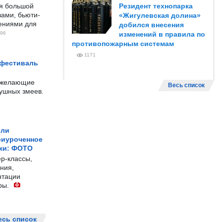
ся большой
Резидент технопарка
ами, бьюти-
«Жигулевская долина»
чениями для
добился внесения
96
изменений в правила по
противопожарным системам
1171
 фестиваль
е желающие
Весь список
душных змеев.
ели
риуроченное
жи: ФОТО
р-классы,
ния,
нтации
ры.
есь список