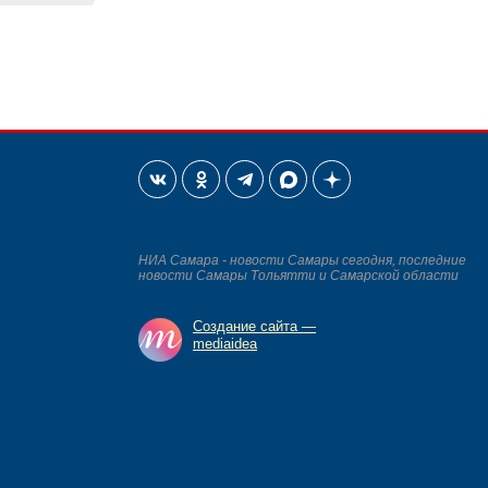
НИА Самара - новости Самары сегодня, последние
новости Самары Тольятти и Самарской области
Создание сайта —
mediaidea