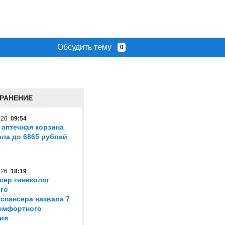
Обсудить тему
0
РАНЕНИЕ
2026
09:54
 аптечная корзина
ла до 6865 рублей
2026
18:19
шер гинеколог
го
спансера назвала 7
омфортного
ия