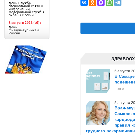
ЗДРАВООХ
6 августа 
В Самаре
подешеве
0
5 августа 
Врач-аку
Самарско
кардиоди
правил к
грудного вскармливан