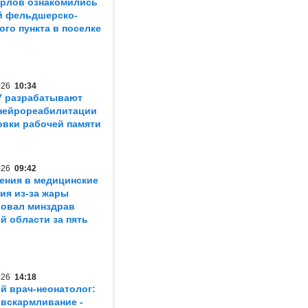
рлов ознакомились
й фельдшерско-
ого пункта в поселке
2026
10:34
У разрабатывают
нейрореабилитации
овки рабочей памяти
2026
09:42
ения в медицинские
ия из-за жары
овал минздрав
й области за пять
2026
14:18
й врач-неонатолог:
 вскармливание -