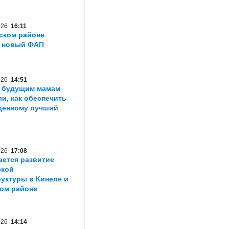
2026
16:11
ском районе
т новый ФАП
2026
14:51
 будущим мамам
ли, как обеспечить
денному лучший
2026
17:08
ется развитие
ской
уктуры в Кинеле и
ом районе
2026
14:14