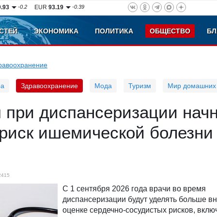
0.93
-0.2
EUR
93.19
-0.39
СТЕЙ
ЭКОНОМИКА
ПОЛИТИКА
ОБЩЕСТВО
БЛ
равоохранение
ра
Здравоохранение
Мода
Туризм
Мир домашних
 при диспансеризации нач
 риск ишемической болезни
2415
С 1 сентября 2026 года врачи во время
диспансеризации будут уделять больше в
оценке сердечно-сосудистых рисков, вклю