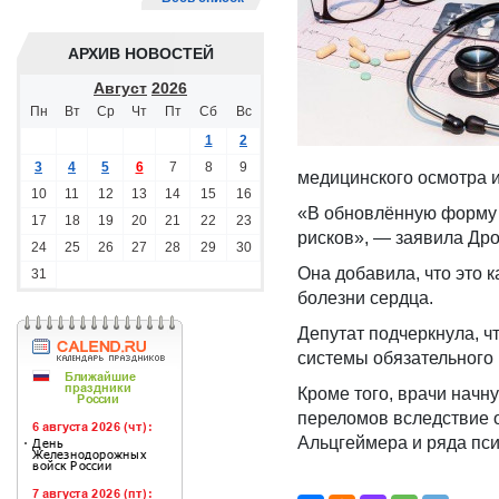
АРХИВ НОВОСТЕЙ
Август
2026
Пн
Вт
Ср
Чт
Пт
Сб
Вс
1
2
3
4
5
6
7
8
9
медицинского осмотра 
10
11
12
13
14
15
16
«В обновлённую форму 
17
18
19
20
21
22
23
рисков», — заявила Др
24
25
26
27
28
29
30
Она добавила, что это 
31
болезни сердца.
Депутат подчеркнула, ч
системы обязательного
Кроме того, врачи начн
переломов вследствие о
Альцгеймера и ряда пси