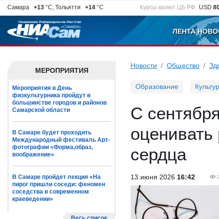
Самара
+13
°C, Тольятти
+14
°C
Курсы валют ЦБ РФ:
USD
8
ЛЕНТА НОВО
Новости
Общество
Зд
МЕРОПРИЯТИЯ
Образование
Культу
Мероприятия в День
физкультурника пройдут в
большинстве городов и районов
С сентября
Самарской области
оценивать
В Самаре будет проходить
Международный фестиваль Арт-
фотографии «Форма,образ,
сердца
воображение»
13 июня 2026
16:42
В Самаре пройдет лекция «На
пирог пришли соседи: феномен
соседства в современном
краеведении»
Весь список