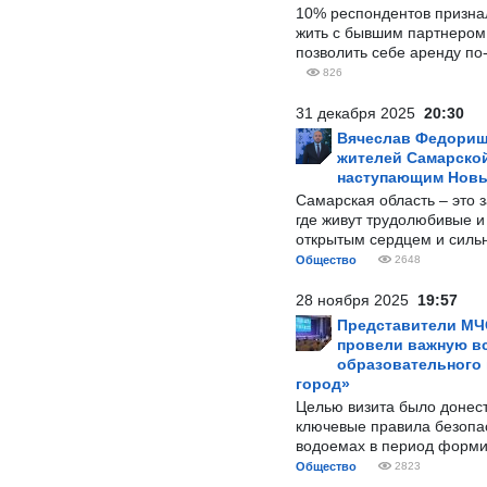
10% респондентов призна
жить с бывшим партнером и
позволить себе аренду по
826
31 декабря 2025
20:30
Вячеслав Федорищ
жителей Самарской
наступающим Нов
Самарская область – это 
где живут трудолюбивые и
открытым сердцем и силь
Общество
2648
28 ноября 2025
19:57
Представители МЧ
провели важную вс
образовательного
город»
Целью визита было донес
ключевые правила безопа
водоемах в период форми
Общество
2823