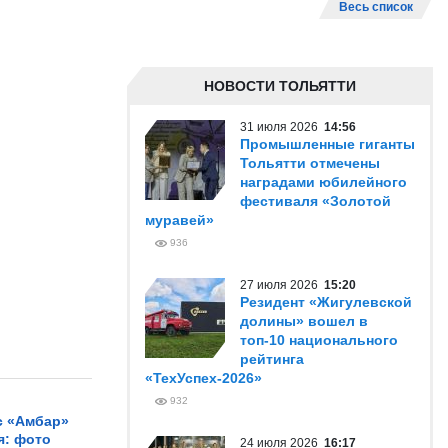
Весь список
НОВОСТИ ТОЛЬЯТТИ
31 июля 2026
14:56
Промышленные гиганты
Тольятти отмечены
наградами юбилейного
фестиваля «Золотой
муравей»
936
27 июля 2026
15:20
Резидент «Жигулевской
долины» вошел в
топ-10 национального
рейтинга
«ТехУспех-2026»
932
с «Амбар»
я: фото
24 июля 2026
16:17