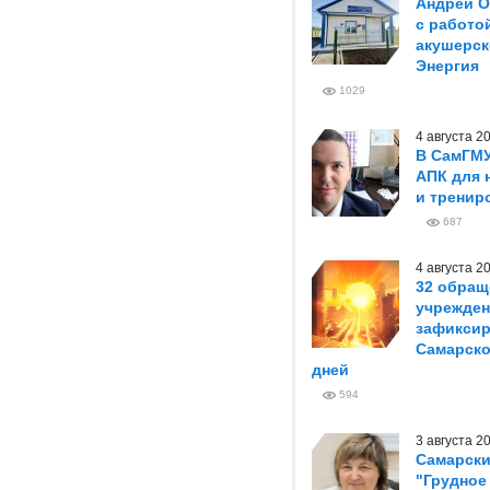
Андрей О
с работо
акушерск
Энергия
1029
4 августа 
В СамГМ
АПК для 
и тренир
687
4 августа 
32 обращ
учрежден
зафиксир
Самарско
дней
594
3 августа 
Самарски
"Грудное