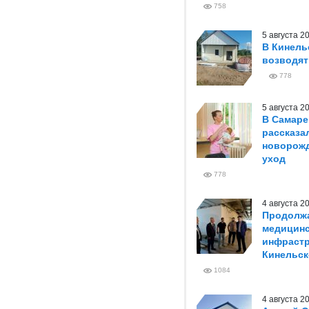
758
5 августа 
В Кинель
возводя
778
5 августа 
В Самаре
рассказа
новорож
уход
778
4 августа 
Продолжа
медицин
инфрастр
Кинельск
1084
4 августа 