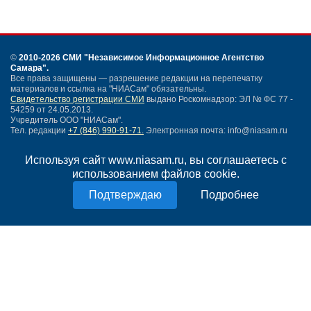
©
2010-2026 СМИ
"Независимое Информационное Агентство
Самара"
.
Все права защищены — разрешение редакции на перепечатку
материалов и ссылка на "НИАСам" обязательны.
Свидетельство регистрации СМИ
выдано Роскомнадзор: ЭЛ № ФС 77 -
54259 от 24.05.2013.
Учредитель ООО "НИАСам".
Тел. редакции
+7 (846) 990-91-71.
Электронная почта: info@niasam.ru
Написать письмо
Используя сайт www.niasam.ru, вы соглашаетесь с
Карта сайта
использованием файлов cookie.
Нашли ошибку?
Политика конфиденциальности
Подробнее
Согласие на обработку персональных данных
18+
НИА Самара - новости Самары сегодня, последние новости Самары