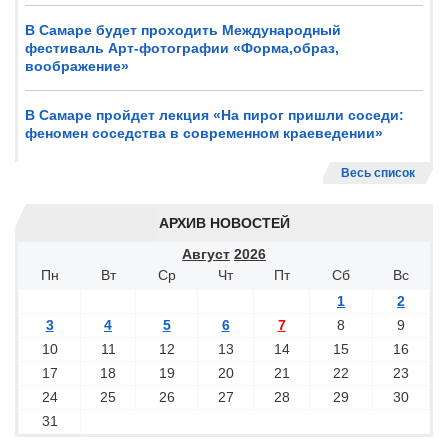
В Самаре будет проходить Международный
фестиваль Арт-фотографии «Форма,образ,
воображение»
В Самаре пройдет лекция «На пирог пришли соседи:
феномен соседства в современном краеведении»
Весь список
АРХИВ НОВОСТЕЙ
Август
2026
Пн
Вт
Ср
Чт
Пт
Сб
Вс
1
2
3
4
5
6
7
8
9
10
11
12
13
14
15
16
17
18
19
20
21
22
23
24
25
26
27
28
29
30
31