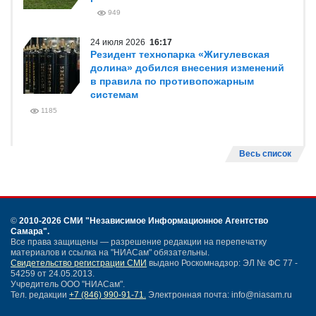
949
24 июля 2026
16:17
Резидент технопарка «Жигулевская
долина» добился внесения изменений
в правила по противопожарным
системам
1185
Весь список
©
2010-2026 СМИ
"Независимое Информационное Агентство
Самара"
.
Все права защищены — разрешение редакции на перепечатку
материалов и ссылка на "НИАСам" обязательны.
Свидетельство регистрации СМИ
выдано Роскомнадзор: ЭЛ № ФС 77 -
54259 от 24.05.2013.
Учредитель ООО "НИАСам".
Тел. редакции
+7 (846) 990-91-71.
Электронная почта: info@niasam.ru