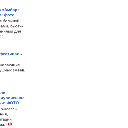
с «Амбар»
я: фото
ся большой
ами, бьюти-
чениями для
25
 фестиваль
е желающие
душных змеев.
ели
риуроченное
жи: ФОТО
р-классы,
ния,
нтации
ры.