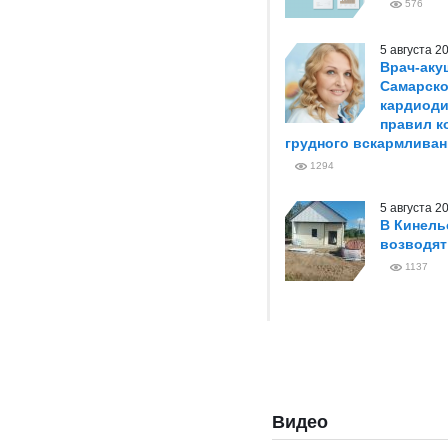
576
5 августа 
Врач-аку
Самарско
кардиоди
правил к
грудного вскармливан
1294
5 августа 
В Кинель
возводя
1137
Видео