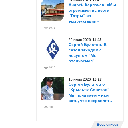
31 июля 2026
11:45
Андрей Карпочев: «Мы
стремимся вывести
„Татры“ из
эксплуатации»
1071
25 июля 2026
11:42
Сергей Булатов: В
сезон заходим с
лозунгом "Мы
отличаемся"
1816
15 июля 2026
13:27
Сергей Булатов о
"Крыльях Советов":
Мы понимаем – нам
есть, что поправлять
2008
Весь список