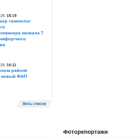
2026
18:19
шер гинеколог
го
спансера назвала 7
омфортного
ия
2026
16:11
ском районе
т новый ФАП
Весь список
Фоторепортажи