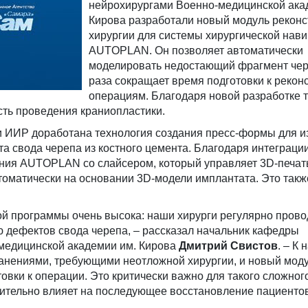
нейрохирургами Военно-медицинской ака
Кирова разработали новый модуль реконс
хирургии для системы хирургической нав
AUTOPLAN. Он позволяет автоматически
моделировать недостающий фрагмент чере
раза сокращает время подготовки к реко
операциям. Благодаря новой разработке 
ть проведения краниопластики.
и ИИР доработана технология создания пресс-формы для и
 свода черепа из костного цемента. Благодаря интеграци
ния AUTOPLAN со слайсером, который управляет 3D-печать
оматически на основании 3D-модели имплантата. Это такж
ой программы очень высока: наши хирурги регулярно прово
 дефектов свода черепа, – рассказал начальник кафедры
медицинской академии им. Кирова
Дмитрий Свистов
. – К
анениями, требующими неотложной хирургии, и новый модул
овки к операции. Это критически важно для такого сложног
ительно влияет на последующее восстановление пациенто