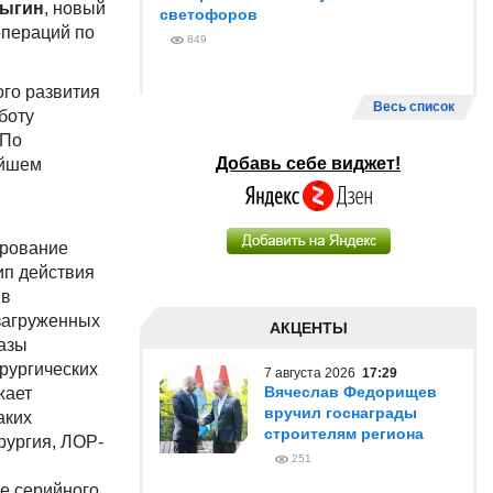
лыгин
, новый
светофоров
операций по
849
го развития
Весь список
боту
 По
Добавь себе виджет!
ейшем
ирование
ип действия
 в
 загруженных
АКЦЕНТЫ
азы
рургических
7 августа 2026
17:29
Вячеслав Федорищев
жает
вручил госнаграды
аких
строителям региона
рургия, ЛОР-
251
е серийного