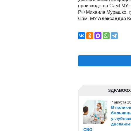
производства СамГМУ, 
РФ Михаила Мурашко, г
СамГМУ
Александра К
ЗДРАВООХ
7 августа 
В поликл
больниц
углублен
диспансе
СВО