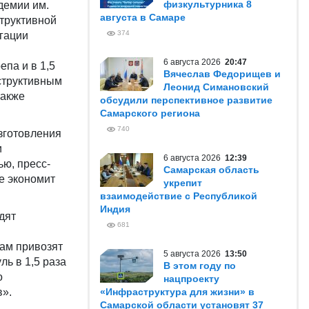
физкультурника 8
демии им.
августа в Самаре
труктивной
374
игации
6 августа 2026
20:47
па и в 1,5
Вячеслав Федорищев и
нструктивным
Леонид Симановский
также
обсудили перспективное развитие
Самарского региона
740
зготовления
и
6 августа 2026
12:39
ю, пресс-
Самарская область
е экономит
укрепит
взаимодействие с Республикой
Индия
дят
681
 нам привозят
5 августа 2026
13:50
ь в 1,5 раза
В этом году по
о
нацпроекту
в».
«Инфраструктура для жизни» в
Самарской области установят 37