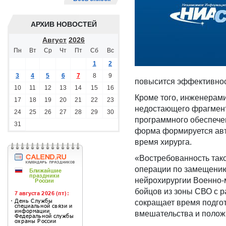
АРХИВ НОВОСТЕЙ
Август
2026
Пн
Вт
Ср
Чт
Пт
Сб
Вс
1
2
3
4
5
6
7
8
9
повысится эффективнос
10
11
12
13
14
15
16
Кроме того, инженерам
17
18
19
20
21
22
23
недостающего фрагмента
24
25
26
27
28
29
30
программного обеспече
31
форма формируется авт
время хирурга.
«Востребованность так
операции по замещению
нейрохирургии Военно-
бойцов из зоны СВО с р
сокращает время подгот
вмешательства и полож