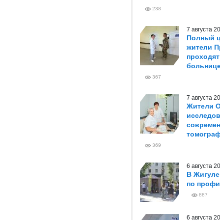
238
7 августа 
Полный ц
жители П
проходят
больниц
367
7 августа 
Жители О
исследов
совреме
томогра
369
6 августа 
В Жигуле
по профи
887
6 августа 