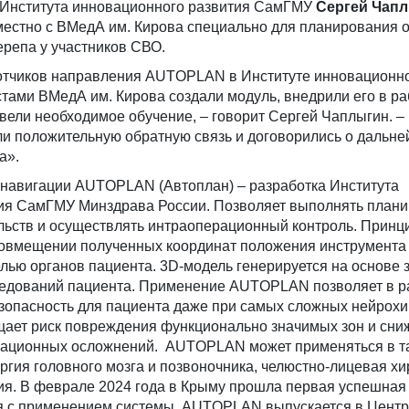
р Института инновационного развития СамГМУ
Сергей Чап
местно с ВМедА им. Кирова специально для планирования 
репа у участников СВО.
тчиков направления AUTOPLAN в Институте инновационно
тами ВМедА им. Кирова создали модуль, внедрили его в ра
вели необходимое обучение, – говорит Сергей Чаплыгин. –
ли положительную обратную связь и договорились о дальн
а».
 навигации AUTOPLAN (Автоплан) – разработка Института
ия СамГМУ Минздрава России. Позволяет выполнять план
льств и осуществлять интраоперационный контроль. Принц
совмещении полученных координат положения инструмента
лью органов пациента. 3D-модель генерируется на основе
едований пациента. Применение AUTOPLAN позволяет в р
езопасность для пациента даже при самых сложных нейрохи
щает риск повреждения функционально значимых зон и сни
рационных осложнений. AUTOPLAN может применяться в т
ургия головного мозга и позвоночника, челюстно-лицевая хи
гия. В феврале 2024 года в Крыму прошла первая успешная
я с применением системы. AUTOPLAN выпускается в Центр