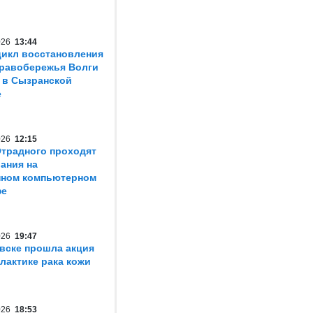
2026
13:44
икл восстановления
равобережья Волги
 в Сызранской
е
2026
12:15
традного проходят
ания на
нном компьютерном
фе
2026
19:47
вске прошла акция
лактике рака кожи
2026
18:53