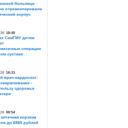
енской больнице
но отремонтировали
ический корпус
2026
18:40
ах СамГМУ детям
ют
матичные операции
вом суставе
2026
16:31
й врач-кардиолог:
вскармливание -
пользу здоровья
атери
2026
09:54
 аптечная корзина
ла до 6865 рублей