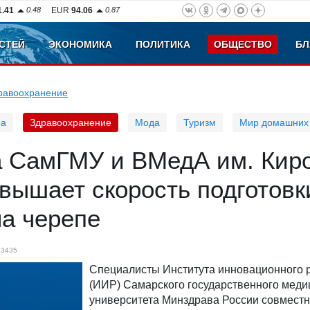
1.41
0.48
EUR
94.06
0.87
СТЕЙ
ЭКОНОМИКА
ПОЛИТИКА
ОБЩЕСТВО
БЛ
равоохранение
ра
Здравоохранение
Мода
Туризм
Мир домашних
а СамГМУ и ВМедА им. Киро
овышает скорость подготовк
на черепе
3435
Специалисты Института инновационного 
(ИИР) Самарского государственного меди
университета Минздрава России совместн