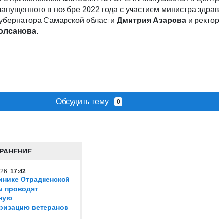
запущенного в ноябре 2022 года с участием министра здра
убернатора Самарской области
Дмитрия Азарова
и ректо
олсанова
.
Обсудить тему
0
РАНЕНИЕ
2026
17:42
инике Отрадненской
ы проводят
ную
ризацию ветеранов