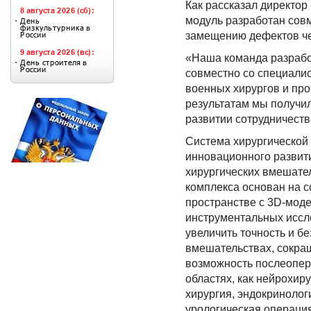
Как рассказал директо
модуль разработан сов
замещению дефектов че
«Наша команда разрабо
совместно со специалис
военных хирургов и про
результатам мы получи
развитии сотрудничеств
Система хирургической
инновационного развит
хирургических вмешате
комплекса основан на 
пространстве с 3D-моде
инструментальных иссл
увеличить точность и б
вмешательствах, сокра
возможность послеопе
областях, как нейрохир
хирургия, эндокриноло
урологическая операци