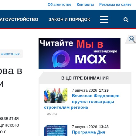
Об агентстве
Контакты
Реклама на сайте
АГОУСТРОЙСТВО
ЗАКОН И ПОРЯДОК
 животных
ва в
В ЦЕНТРЕ ВНИМАНИЯ
и
7 августа 2026
17:29
Вячеслав Федорищев
вручил госнаграды
строителям региона
254
развития
цинского
7 августа 2026
13:48
о с
Программа Дня