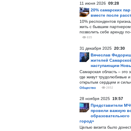
11 июня 2026
09:28
20% самарских па
вместе после расс
10% респондентов призна
жить с бывшим партнером и
позволить себе аренду по
835
31 декабря 2025
20:30
Вячеслав Федорищ
жителей Самарской
наступающим Нов
Самарская область – это 
где живут трудолюбивые и
открытым сердцем и силь
Общество
2652
28 ноября 2025
19:57
Представители МЧ
провели важную вс
образовательного
город»
Целью визита было донес