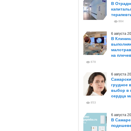
В Отрадн
капиталь
терапевт
884
6 августа 
В Клиник
выполня
малотрав
на плече
878
6 августа 
Самарски
грудное 
выбор в 
сердца м
853
6 августа 
В Самаре
подешеве