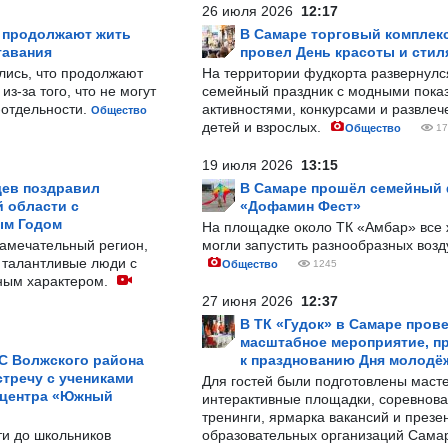
26 июля 2026
12:17
р продолжают жить
В Самаре торговый комплек
тавания
провел День красоты и стил
лись, что продолжают
На территории фудкорта развернул
з-за того, что не могут
семейный праздник с модными показ
-отдельности.
активностями, конкурсами и развле
Общество
детей и взрослых.
Общество
17
19 июля 2026
13:15
ев поздравил
В Самаре прошёл семейный
 области с
«Дофамин Фест»
ым Годом
На площадке около ТК «Амбар» вс
замечательный регион,
могли запустить разнообразных воз
 талантливые люди с
Общество
1245
ным характером.
27 июня 2026
12:37
В ТК «Гудок» в Самаре пров
масштабное мероприятие, п
С Волжского района
к празднованию Дня молодё
тречу с учениками
Для гостей были подготовлены масте
 центра «Южный
интерактивные площадки, соревнова
тренинги, ярмарка вакансий и презе
ти до школьников
образовательных организаций Сама