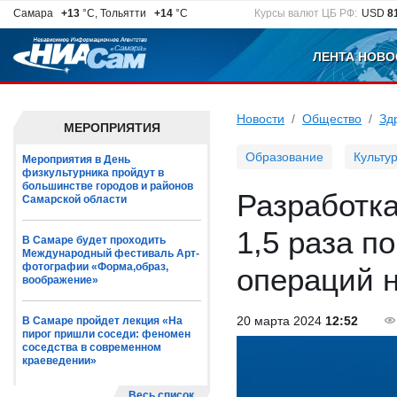
Самара
+13
°C, Тольятти
+14
°C
Курсы валют ЦБ РФ:
USD
8
ЛЕНТА НОВО
Новости
Общество
Зд
МЕРОПРИЯТИЯ
Образование
Культу
Мероприятия в День
физкультурника пройдут в
большинстве городов и районов
Разработк
Самарской области
1,5 раза п
В Самаре будет проходить
Международный фестиваль Арт-
фотографии «Форма,образ,
операций 
воображение»
20 марта 2024
12:52
В Самаре пройдет лекция «На
пирог пришли соседи: феномен
соседства в современном
краеведении»
Весь список