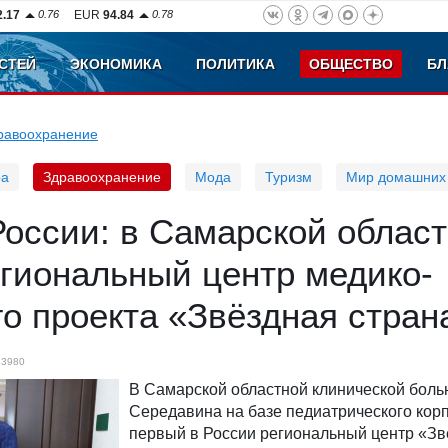
2.17
0.76
EUR
94.84
0.78
СТЕЙ
ЭКОНОМИКА
ПОЛИТИКА
ОБЩЕСТВО
БЛ
равоохранение
ра
Здравоохранение
Мода
Туризм
Мир домашних
оссии: в Самарской облас
гиональный центр медико-
о проекта «Звёздная стран
3980
В Самарской областной клинической больн
Середавина на базе педиатрического кор
первый в России региональный центр «Зв