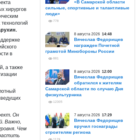
«В Самарской области
оекта
сильные, спортивные и талантливые
ых хирургов
люди»
ическим
778
 технологий
арухин
.
8 августа 2026
14:48
Вячеслав Федорищев
оддержке
награжден Почетной
ийского
грамотой Минобороны России
сти в
881
, а также
8 августа 2026
12:00
тизации
Вячеслав Федорищев
обратился к жителям
Самарской области по случаю Дня
илотный
физкультурника
ь ведущих
12305
оект. Он
7 августа 2026
17:29
Вячеслав Федорищев
. Важно,
вручил госнаграды
ровня. Чем
строителям региона
ырастить
1129