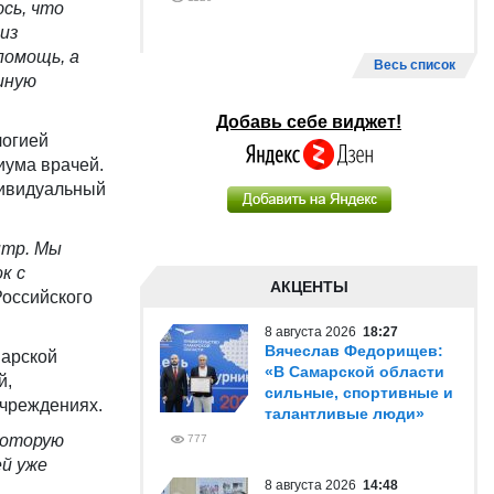
юсь, что
из
помощь, а
Весь список
иную
Добавь себе виджет!
логией
иума врачей.
дивидуальный
нтр. Мы
к с
АКЦЕНТЫ
Российского
8 августа 2026
18:27
Вячеслав Федорищев:
марской
«В Самарской области
й,
сильные, спортивные и
учреждениях.
талантливые люди»
которую
777
й уже
8 августа 2026
14:48