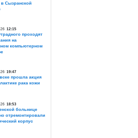
 в Сызранской
е
2026
12:15
традного проходят
ания на
нном компьютерном
фе
2026
19:47
вске прошла акция
лактике рака кожи
2026
18:53
енской больнице
но отремонтировали
ический корпус