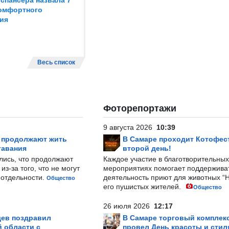
спансера назвала 7
омфортного
ия
Весь список
Фоторепортажи
9 августа 2026
10:39
р продолжают жить
В Самаре проходит Котофест
тавания
второй день!
лись, что продолжают
Каждое участие в благотворительных
з-за того, что не могут
мероприятиях помогает поддержива
-отдельности.
деятельность приют для животных “
Общество
его пушистых жителей.
Общество
26 июля 2026
12:17
ев поздравил
В Самаре торговый комплек
 области с
провел День красоты и стил