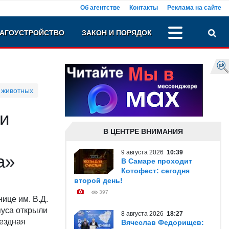
Об агентстве
Контакты
Реклама на сайте
АГОУСТРОЙСТВО
ЗАКОН И ПОРЯДОК
 животных
ти
В ЦЕНТРЕ ВНИМАНИЯ
9 августа 2026
10:39
а»
В Самаре проходит
Котофест: сегодня
второй день!
397
ице им. В.Д.
пуса открыли
8 августа 2026
18:27
ездная
Вячеслав Федорищев: