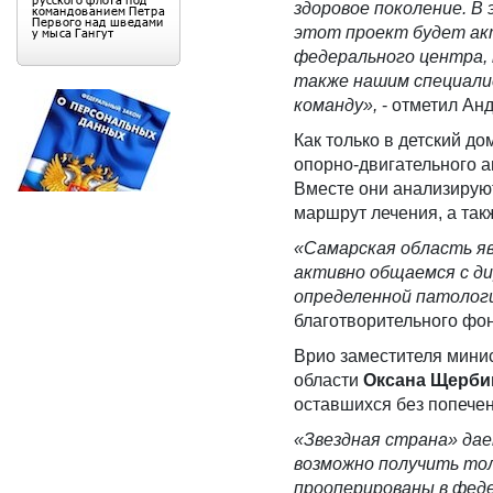
здоровое поколение. В
этот проект будет акт
федерального центра, 
также нашим специали
команду»,
- отметил Ан
Как только в детский д
опорно-двигательного а
Вместе они анализирую
маршрут лечения, а так
«
Самарская область яв
активно общаемся с ди
определенной патолог
благотворительного фо
Врио заместителя мини
области
Оксана
Щерби
оставшихся без попечен
«Звездная страна
»
дае
возможно получить тол
прооперированы в фед