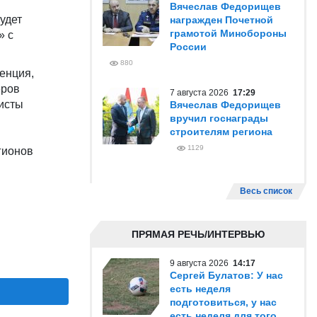
Вячеслав Федорищев
удет
награжден Почетной
грамотой Минобороны
» с
России
880
енция,
еров
7 августа 2026
17:29
листы
Вячеслав Федорищев
вручил госнаграды
строителям региона
1129
гионов
Весь список
ПРЯМАЯ РЕЧЬ/ИНТЕРВЬЮ
9 августа 2026
14:17
Сергей Булатов: У нас
есть неделя
подготовиться, у нас
есть неделя для того,