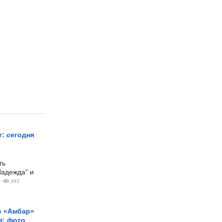
: сегодня
ть
Надежда” и
393
с «Амбар»
я: фото