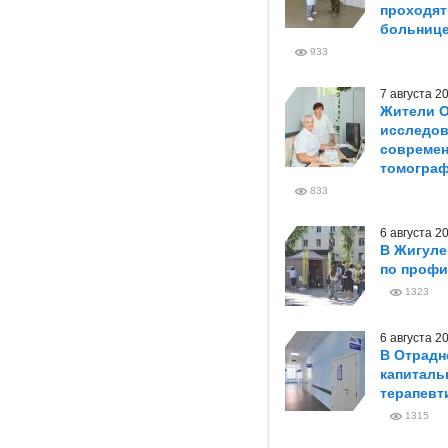
проходят
больниц
933
7 августа 
Жители О
исследов
совреме
томогра
833
6 августа 
В Жигуле
по профи
1323
6 августа 
В Отрадн
капиталь
терапевт
1315