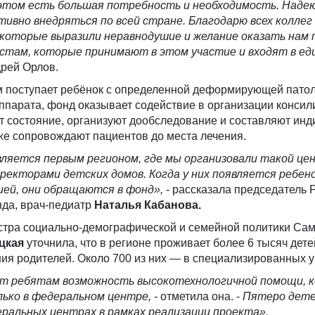
 этом есть большая потребность и необходимость. Наде
ивно внедряться по всей стране. Благодарю всех коллег 
которые выразили неравнодушие и желание оказать нам 
стам, которые принимают в этом участие и входят в ед
дрей Орлов.
ом поступает ребёнок с определенной деформирующей пато
ппарата, фонд оказывает содействие в организации консил
т состояние, организуют дообследование и составляют ин
же сопровождают пациентов до места лечения.
ляется первым регионом, где мы организовали такой це
ректорами детских домов. Когда у них появляется ре
бено
ией
, они обращаются в фонд
»
,
- рассказала председатель 
нда, врач-педиатр
Наталья Кабанова.
стра социально-демографической и семейной политики Са
цкая
уточнила, что в регионе проживает более 6 тысяч дете
ия родителей. Около 700 из них — в специализированных 
т ребятам возможность высокотехнологичной помощи, 
ько в федеральном центре,
- отметила она. -
Пятеро дете
еральных центра
х в рамках реализации проекта».