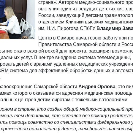
страна». Автором медико-социального пр
выступил один из ведущих детских кистев
России, заведующий детским травматолог
отделением Клиники высоких медицинских
им. Н.И. Пирогова СПбГУ
Владимир
Зав
Центр в Самаре начал свою работу при п
Правительства Самарской области и Росс
крытие стало важной вехой для проекта, расширяя возможно
иальных услуг. В центре внедрена система телемедицины,
ровать детей с врачами удаленных медицинских учреждений
CRM система для эффективной обработки данных и автома
.
равоохранения Самарской области
Андрея Орлова
, это п
рамках которого оказывается адресная медицинская помощ
ральных центров детям-сиротам с тяжелыми патологиями.
оном в стране, кто создал общий медико-социальный пр
помощь тем детишкам, кто остался без помощи
родителей
ать помощь совместно со специалистами федерального у
с врожденной патологией у детей, тем больше шансов в