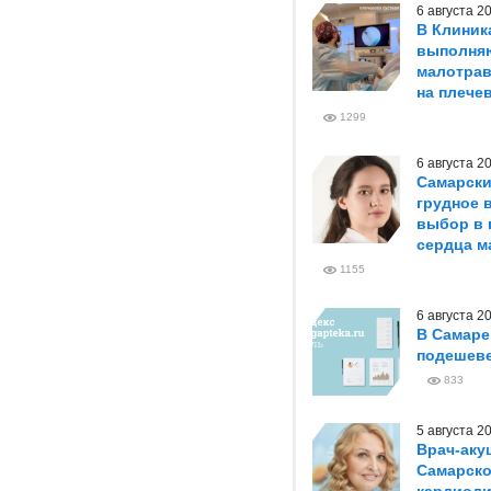
6 августа 
В Клиник
выполня
малотрав
на плече
1299
6 августа 
Самарски
грудное 
выбор в 
сердца м
1155
6 августа 
В Самаре
подешеве
833
5 августа 
Врач-аку
Самарско