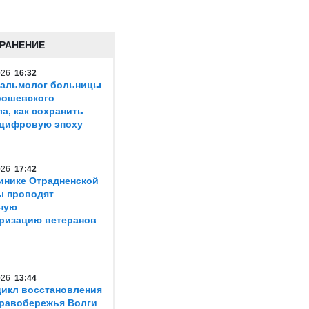
РАНЕНИЕ
2026
16:32
тальмолог больницы
Ерошевского
ла, как сохранить
 цифровую эпоху
2026
17:42
инике Отрадненской
ы проводят
ную
ризацию ветеранов
2026
13:44
икл восстановления
равобережья Волги