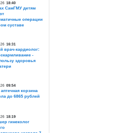
2026
18:40
ах СамГМУ детям
ют
матичные операции
вом суставе
2026
16:31
й врач-кардиолог:
вскармливание -
пользу здоровья
атери
2026
09:54
 аптечная корзина
ла до 6865 рублей
2026
18:19
шер гинеколог
го