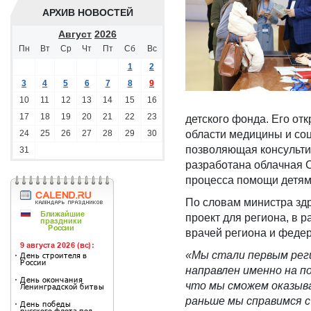
АРХИВ НОВОСТЕЙ
Август
2026
Пн
Вт
Ср
Чт
Пт
Сб
Вс
1
2
3
4
5
6
7
8
9
10
11
12
13
14
15
16
17
18
19
20
21
22
23
детского фонда. Его от
24
25
26
27
28
29
30
области медицины и соц
позволяющая консульти
31
разработана облачная 
процесса помощи детям
По словам министра зд
проект для региона, в 
врачей региона и феде
«Мы стали первым реги
направлен именно на 
что мы сможем оказыв
раньше мы справимся 