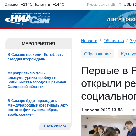
Самара
+13
°C, Тольятти
+14
°C
Курсы валют ЦБ РФ:
USD
8
ЛЕНТА НОВО
Новости
Общество
Зд
МЕРОПРИЯТИЯ
Образование
Культу
В Самаре проходит Котофест:
сегодня второй день!
Первые в Р
Мероприятия в День
физкультурника пройдут в
открыли ре
большинстве городов и районов
Самарской области
социальног
В Самаре будет проходить
Международный фестиваль Арт-
1 апреля 2025
13:58
фотографии «Форма,образ,
воображение»
Весь список