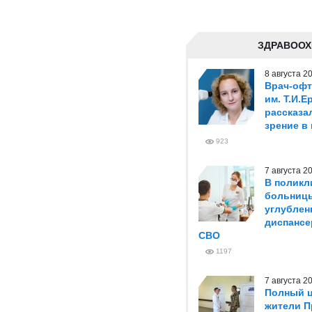
ЗДРАВООХ
8 августа 
Врач-оф
им. Т.И.
рассказа
зрение в
923
7 августа 
В поликл
больниц
углублен
диспансе
СВО
1197
7 августа 
Полный ц
жители П