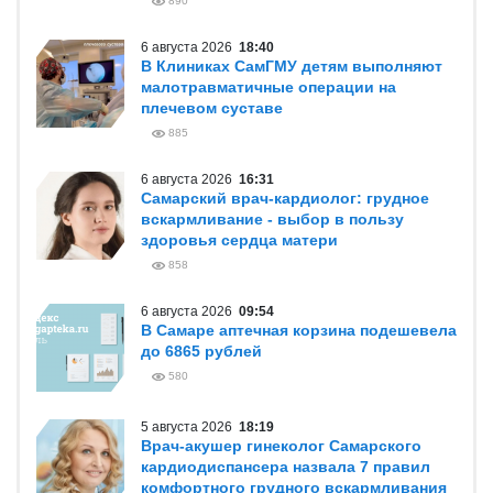
890
6 августа 2026
18:40
В Клиниках СамГМУ детям выполняют
малотравматичные операции на
плечевом суставе
885
6 августа 2026
16:31
Самарский врач-кардиолог: грудное
вскармливание - выбор в пользу
здоровья сердца матери
858
6 августа 2026
09:54
В Самаре аптечная корзина подешевела
до 6865 рублей
580
5 августа 2026
18:19
Врач-акушер гинеколог Самарского
кардиодиспансера назвала 7 правил
комфортного грудного вскармливания