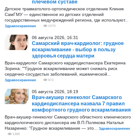
плечевом суставе
Детское травматолого-ортопедическое отделение Клиник
СамГМУ — единственное из детских отделений
государственных медучреждений региона, где используют...
Здравоохранение
1070
06 августа 2026, 16:31
Самарский врач-кардиолог: грудное
вскармливание - выбор в пользу
здоровья сердца матери
Врач-кардиолог Самарского кардиодиспансера Екатерина
Зорина: ""Грудное вскармливание может снижать риск
сердечно-сосудистых заболеваний, ишемической...
Здравоохранение
972
05 августа 2026, 18:19
Врач-акушер гинеколог Самарского
кардиодиспансера назвала 7 правил
комфортного грудного вскармливания
Врач-акушер-гинеколог Самарского областного клинического
кардиологического диспансера им.В.П.Полякова Наталья
Назаренко: "Грудное вскармливание — это...
Здравоохранение
1380