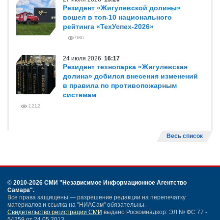
Резидент «Жигулевской долины»
вошел в топ-10 национального
рейтинга «ТехУспех-2026»
986
24 июля 2026
16:17
Резидент технопарка «Жигулевская
долина» добился внесения изменений
в правила по противопожарным
системам
1212
Весь список
©
2010-2026 СМИ
"Независимое Информационное Агентство
Самара"
.
Все права защищены — разрешение редакции на перепечатку
материалов и ссылка на "НИАСам" обязательны.
Свидетельство регистрации СМИ
выдано Роскомнадзор: ЭЛ № ФС 77 -
54259 от 24.05.2013.