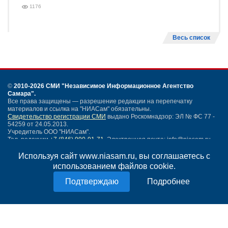
1176
Весь список
©
2010-2026 СМИ
"Независимое Информационное Агентство
Самара"
.
Все права защищены — разрешение редакции на перепечатку
материалов и ссылка на "НИАСам" обязательны.
Свидетельство регистрации СМИ
выдано Роскомнадзор: ЭЛ № ФС 77 -
54259 от 24.05.2013.
Учредитель ООО "НИАСам".
Тел. редакции
+7 (846) 990-91-71.
Электронная почта: info@niasam.ru
Написать письмо
Используя сайт www.niasam.ru, вы соглашаетесь с
Карта сайта
использованием файлов cookie.
Нашли ошибку?
Подробнее
Политика конфиденциальности
Согласие на обработку персональных данных
18+