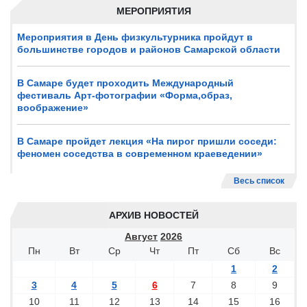
МЕРОПРИЯТИЯ
Мероприятия в День физкультурника пройдут в
большинстве городов и районов Самарской области
В Самаре будет проходить Международный
фестиваль Арт-фотографии «Форма,образ,
воображение»
В Самаре пройдет лекция «На пирог пришли соседи:
феномен соседства в современном краеведении»
Весь список
АРХИВ НОВОСТЕЙ
Август
2026
Пн
Вт
Ср
Чт
Пт
Сб
Вс
1
2
3
4
5
6
7
8
9
10
11
12
13
14
15
16