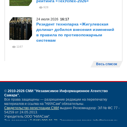
рейтинга «ТехУспех-2026»
928
24 июля 2026
16:17
Резидент технопарка «Жигулевская
долина» добился внесения изменений
в правила по противопожарным
системам
1167
Весь список
©
2010-2026 СМИ
"Независимое Информационное Агентство
Самара"
.
Все права защищены — разрешение редакции на перепечатку
материалов и ссылка на "НИАСам" обязательны.
Свидетельство регистрации СМИ
выдано Роскомнадзор: ЭЛ № ФС 77 -
54259 от 24.05.2013.
Учредитель ООО "НИАСам".
Тел. редакции
+7 (846) 990-91-71.
Электронная почта: info@niasam.ru