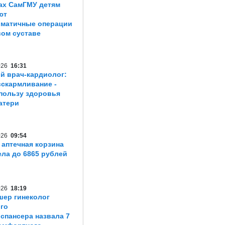
ах СамГМУ детям
ют
матичные операции
вом суставе
2026
16:31
й врач-кардиолог:
вскармливание -
пользу здоровья
атери
2026
09:54
 аптечная корзина
ла до 6865 рублей
2026
18:19
шер гинеколог
го
спансера назвала 7