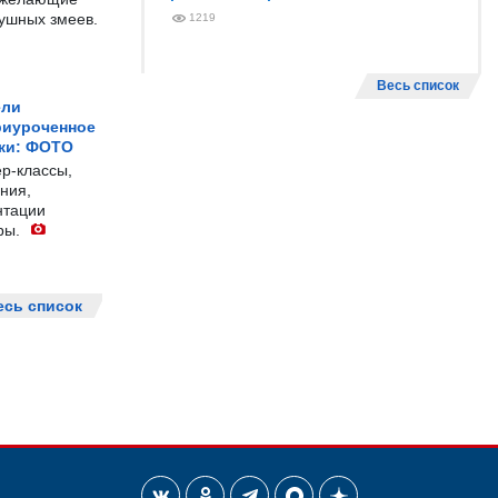
душных змеев.
1219
Весь список
ели
риуроченное
жи: ФОТО
р-классы,
ния,
нтации
ры.
есь список