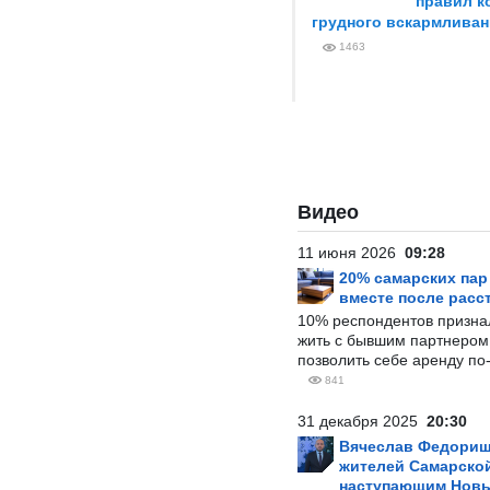
правил к
грудного вскармливан
1463
Видео
11 июня 2026
09:28
20% самарских па
вместе после расс
10% респондентов призна
жить с бывшим партнером и
позволить себе аренду по
841
31 декабря 2025
20:30
Вячеслав Федорищ
жителей Самарской
наступающим Нов