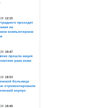
е
2026
12:15
традного проходят
ания на
нном компьютерном
фе
2026
19:47
вске прошла акция
лактике рака кожи
2026
18:53
енской больнице
но отремонтировали
ический корпус
2026
18:40