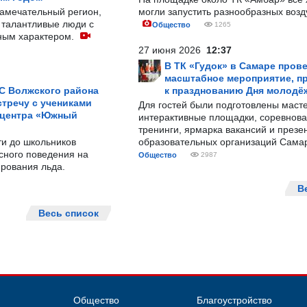
замечательный регион,
могли запустить разнообразных воз
 талантливые люди с
Общество
1265
ным характером.
27 июня 2026
12:37
В ТК «Гудок» в Самаре пров
масштабное мероприятие, п
С Волжского района
к празднованию Дня молодё
тречу с учениками
Для гостей были подготовлены масте
 центра «Южный
интерактивные площадки, соревнова
тренинги, ярмарка вакансий и презе
ти до школьников
образовательных организаций Сама
сного поведения на
Общество
2987
рования льда.
В
Весь список
Общество
Благоустройство