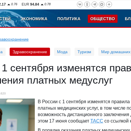
2.17
0.76
EUR
94.84
0.78
СТЕЙ
ЭКОНОМИКА
ПОЛИТИКА
ОБЩЕСТВО
БЛ
равоохранение
ра
Здравоохранение
Мода
Туризм
Мир домашних
 1 сентября изменятся пра
ления платных медуслуг
1620
В России с 1 сентября изменятся правила
платных медицинских услуг, в том числе п
возможность дистанционного заключения 
этом 17 июня сообщает
ТАСС
со ссылкой 
В порядке оказания платных медицинских 