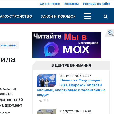
Об агентстве
Контакты
Реклама на сайте
АГОУСТРОЙСТВО
ЗАКОН И ПОРЯДОК
 животных
вила
В ЦЕНТРЕ ВНИМАНИЯ
8 августа 2026
18:27
Вячеслав Федорищев:
«В Самарской области
 оказания
сильные, спортивные и талантливые
оявится
люди»
договора. Об
242
на документ.
8 августа 2026
14:48
услуг