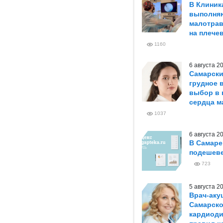
В Клиник
выполня
малотрав
на плече
1160
6 августа 
Самарски
грудное 
выбор в 
сердца м
1037
6 августа 
В Самаре
подешеве
723
5 августа 
Врач-аку
Самарско
кардиоди