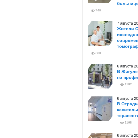
больниц
740
7 августа 
Жители О
исследов
совреме
томогра
688
6 августа 
В Жигуле
по профи
1182
6 августа 
В Отрадн
капиталь
терапевт
1168
6 августа 