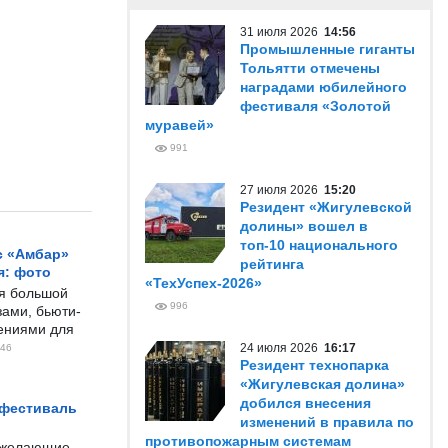
31 июля 2026
14:56
Промышленные гиганты
Тольятти отмечены
наградами юбилейного
фестиваля «Золотой
муравей»
991
27 июля 2026
15:20
Резидент «Жигулевской
долины» вошел в
топ-10 национального
с «Амбар»
рейтинга
я: фото
«ТехУспех-2026»
ся большой
996
ами, бьюти-
чениями для
24 июля 2026
16:17
46
Резидент технопарка
«Жигулевская долина»
добился внесения
 фестиваль
изменений в правила по
противопожарным системам
е желающие