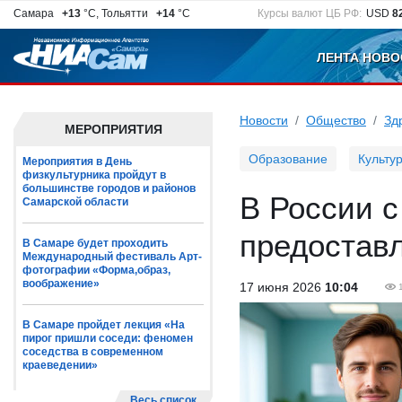
Самара
+13
°C, Тольятти
+14
°C
Курсы валют ЦБ РФ:
USD
8
ЛЕНТА НОВО
Новости
Общество
Зд
МЕРОПРИЯТИЯ
Образование
Культу
Мероприятия в День
физкультурника пройдут в
большинстве городов и районов
В России с
Самарской области
предостав
В Самаре будет проходить
Международный фестиваль Арт-
фотографии «Форма,образ,
воображение»
17 июня 2026
10:04
В Самаре пройдет лекция «На
пирог пришли соседи: феномен
соседства в современном
краеведении»
Весь список