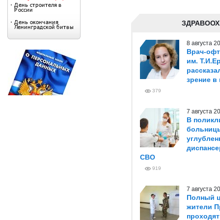
ЗДРАВООХ
8 августа 
Врач-оф
им. Т.И.
рассказа
зрение в
379
7 августа 
В поликл
больниц
углублен
диспансе
СВО
919
7 августа 
Полный ц
жители П
проходят