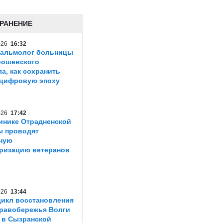
РАНЕНИЕ
2026
16:32
тальмолог больницы
Ерошевского
ла, как сохранить
 цифровую эпоху
2026
17:42
инике Отрадненской
ы проводят
ную
ризацию ветеранов
2026
13:44
икл восстановления
равобережья Волги
 в Сызранской