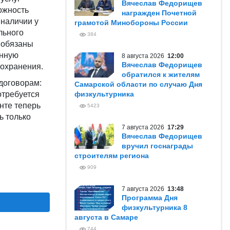
Вячеслав Федорищев
ожность
награжден Почетной
 наличии у
грамотой Минобороны России
льного
384
 обязаны
енную
8 августа 2026
12:00
Вячеслав Федорищев
охранения.
обратился к жителям
 договорам:
Самарской области по случаю Дня
отребуется
физкультурника
нте теперь
5423
ь только
7 августа 2026
17:29
Вячеслав Федорищев
вручил госнаграды
строителям региона
909
7 августа 2026
13:48
Программа Дня
физкультурника 8
августа в Самаре
744