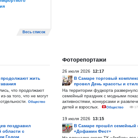
омфортного
ия
Весь список
Фоторепортажи
26 июля 2026
12:17
р продолжают жить
В Самаре торговый комплек
тавания
провел День красоты и стил
лись, что продолжают
На территории фудкорта развернул
з-за того, что не могут
семейный праздник с модными показ
-отдельности.
активностями, конкурсами и развле
Общество
детей и взрослых.
Общество
17
19 июля 2026
13:15
ев поздравил
В Самаре прошёл семейный
 области с
«Дофамин Фест»
ым Годом
На площадке около ТК «Амбар» вс