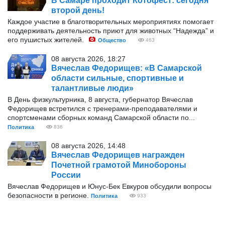
В Самаре проходит Котофест: сегодня
второй день!
Каждое участие в благотворительных мероприятиях помогает
поддерживать деятельность приют для животных “Надежда” и
его пушистых жителей.
Общество
463
08 августа 2026, 18:27
Вячеслав Федорищев: «В Самарской
области сильные, спортивные и
талантливые люди»
В День физкультурника, 8 августа, губернатор Вячеслав
Федорищев встретился с тренерами-преподавателями и
спортсменами сборных команд Самарской области по...
Политика
836
08 августа 2026, 14:48
Вячеслав Федорищев награжден
Почетной грамотой Минобороны
России
Вячеслав Федорищев и Юнус-Бек Евкуров обсудили вопросы
безопасности в регионе.
Политика
933