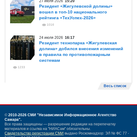
27 июля 2026
15:20
Резидент «Жигулевской долины»
вошел в топ-10 национального
рейтинга «ТехУспех-2026»
1016
24 июля 2026
16:17
Резидент технопарка «Жигулевская
долина» добился внесения изменений
в правила по противопожарным
системам
1233
Весь список
©
2010-2026 СМИ
"Независимое Информационное Агентство
Самара"
.
Все права защищены — разрешение редакции на перепечатку
материалов и ссылка на "НИАСам" обязательны.
Свидетельство регистрации СМИ
выдано Роскомнадзор: ЭЛ № ФС 77 -