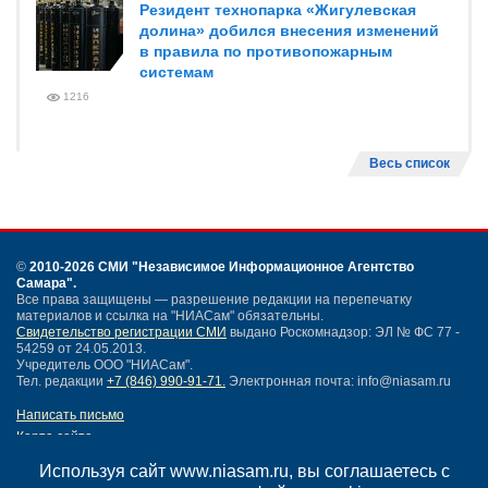
Резидент технопарка «Жигулевская
долина» добился внесения изменений
в правила по противопожарным
системам
1216
Весь список
©
2010-2026 СМИ
"Независимое Информационное Агентство
Самара"
.
Все права защищены — разрешение редакции на перепечатку
материалов и ссылка на "НИАСам" обязательны.
Свидетельство регистрации СМИ
выдано Роскомнадзор: ЭЛ № ФС 77 -
54259 от 24.05.2013.
Учредитель ООО "НИАСам".
Тел. редакции
+7 (846) 990-91-71.
Электронная почта: info@niasam.ru
Написать письмо
Карта сайта
Нашли ошибку?
Используя сайт www.niasam.ru, вы соглашаетесь с
Политика конфиденциальности