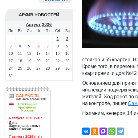
АРХИВ НОВОСТЕЙ
Август
2026
Пн
Вт
Ср
Чт
Пт
Сб
Вс
1
2
3
4
5
6
7
8
9
10
11
12
13
14
15
16
стояков и 55 квартир. Н
17
18
19
20
21
22
23
Кроме того, в перечень
24
25
26
27
28
29
30
квартирами, и дом №42 
31
Основанием для принят
инспекции подчеркнули,
жителей. Ход работ по
на контроле, пишет
Сам
Напмним, вечером 14 и