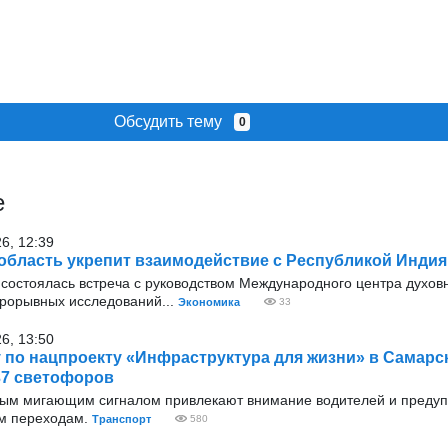
Обсудить тему
0
е
26, 12:39
область укрепит взаимодействие с Республикой Индия
 состоялась встреча с руководством Международного центра духовн
рорывных исследований...
Экономика
33
26, 13:50
у по нацпроекту «Инфраструктура для жизни» в Самарс
37 светофоров
тым мигающим сигналом привлекают внимание водителей и преду
м переходам.
Транспорт
580