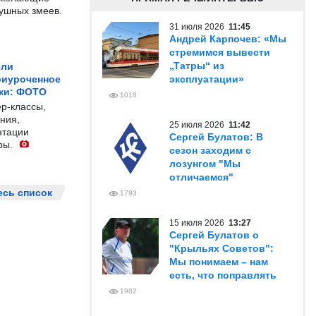
душных змеев.
31 июля 2026
11:45
Андрей Карпочев: «Мы
стремимся вывести
„Татры“ из
ели
риуроченное
эксплуатации»
жи: ФОТО
1018
р-классы,
ния,
25 июля 2026
11:42
нтации
Сергей Булатов: В
ры.
сезон заходим с
лозунгом "Мы
отличаемся"
есь список
1793
15 июля 2026
13:27
Сергей Булатов о
"Крыльях Советов":
Мы понимаем – нам
есть, что поправлять
1982