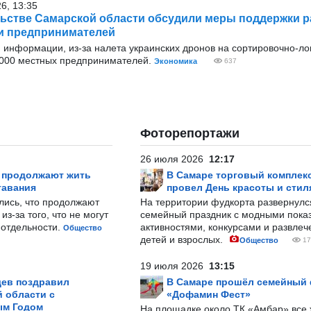
26, 13:35
ьстве Самарской области обсудили меры поддержки 
s и предпринимателей
 информации, из-за налета украинских дронов на сортировочно-ло
 000 местных предпринимателей.
Экономика
637
Фоторепортажи
26 июля 2026
12:17
р продолжают жить
В Самаре торговый комплек
тавания
провел День красоты и стил
лись, что продолжают
На территории фудкорта развернул
з-за того, что не могут
семейный праздник с модными показ
-отдельности.
активностями, конкурсами и развле
Общество
детей и взрослых.
Общество
17
19 июля 2026
13:15
ев поздравил
В Самаре прошёл семейный
 области с
«Дофамин Фест»
ым Годом
На площадке около ТК «Амбар» вс