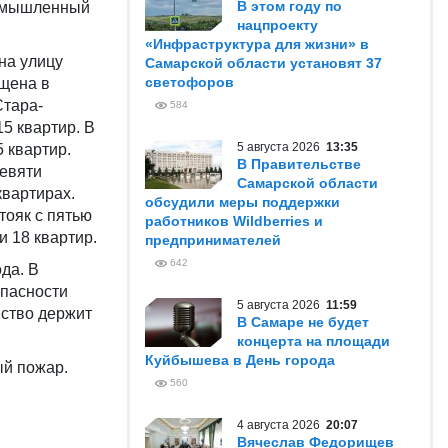
В этом году по
ромышленный
нацпроекту
«Инфраструктура для жизни» в
на улицу
Самарской области установят 37
светофоров
щена в
Стара-
584
15 квартир. В
5 августа 2026
13:35
 квартир.
В Правительстве
девяти
Самарской области
квартирах.
обсудили меры поддержки
тояк с пятью
работников Wildberries и
и 18 квартир.
предпринимателей
642
да. В
опасности
5 августа 2026
11:59
мство держит
В Самаре не будет
концерта на площади
Куйбышева в День города
ый пожар.
560
4 августа 2026
20:07
Вячеслав Федорищев