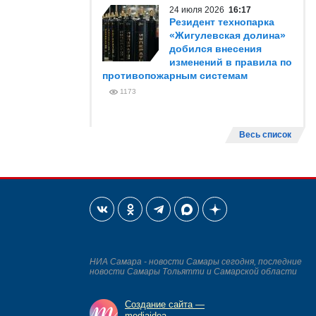
24 июля 2026
16:17
Резидент технопарка
«Жигулевская долина»
добился внесения
изменений в правила по
противопожарным системам
1173
Весь список
НИА Самара - новости Самары сегодня, последние
новости Самары Тольятти и Самарской области
Создание сайта —
mediaidea