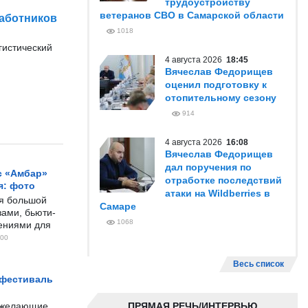
трудоустройству
ветеранов СВО в Самарской области
работников
1018
гистический
4 августа 2026
18:45
Вячеслав Федорищев
оценил подготовку к
отопительному сезону
914
4 августа 2026
16:08
Вячеслав Федорищев
дал поручения по
с «Амбар»
отработке последствий
я: фото
атаки на Wildberries в
ся большой
Самаре
ами, бьюти-
1068
чениями для
00
Весь список
 фестиваль
е желающие
ПРЯМАЯ РЕЧЬ/ИНТЕРВЬЮ