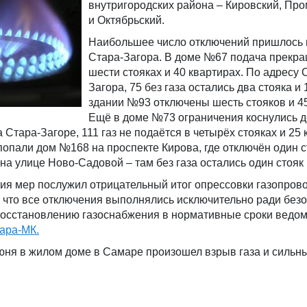
внутригородских района – Кировский, П
и Октябрьский.
Наибольшее число отключений пришлось 
Стара-Загора. В доме №67 подача прекра
шести стояках и 40 квартирах. По адресу 
Загора, 75 без газа остались два стояка и 
здании №93 отключены шесть стояков и 45
Ещё в доме №73 ограничения коснулись 
а Стара-Загоре, 111 газ не подаётся в четырёх стояках и 25 
 попали дом №168 на проспекте Кирова, где отключён один с
на улице Ново-Садовой – там без газа остались один стояк 
ия мер послужил отрицательный итог опрессовки газопрово
 что все отключения выполнялись исключительно ради без
 восстановлению газоснабжения в нормативные сроки ведо
ара-МК.
юня в жилом доме в Самаре произошел взрыв газа и сильн