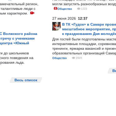
замечательный регион,
могли запустить разнообразных воз
 талантливые люди с
Общество
1223
ным характером.
27 июня 2026
12:37
В ТК «Гудок» в Самаре пров
масштабное мероприятие, п
С Волжского района
к празднованию Дня молодё
тречу с учениками
Для гостей были подготовлены масте
 центра «Южный
интерактивные площадки, соревнова
тренинги, ярмарка вакансий и презе
ти до школьников
образовательных организаций Сама
сного поведения на
Общество
2945
рования льда.
В
Весь список