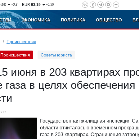
0.93
-0.2
EUR
93.19
-0.39
СТЕЙ
ЭКОНОМИКА
ПОЛИТИКА
ОБЩЕСТВО
БЛ
к
Происшествия
Происшествия
Советы юриста
5 июня в 203 квартирах п
 газа в целях обеспечения
сти
1277
Государственная жилищная инспекция Са
области отчиталась о временном прекращ
газа в 203 квартирах. Ограничения затрон