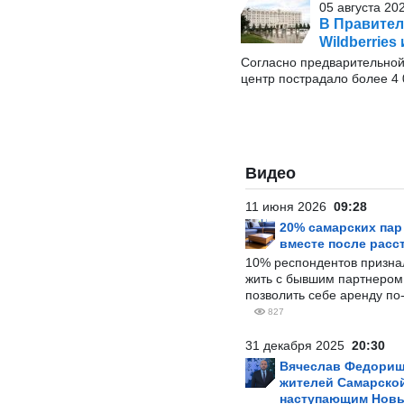
05 августа 20
В Правител
Wildberrie
Согласно предварительной
центр пострадало более 4
Видео
11 июня 2026
09:28
20% самарских па
вместе после расс
10% респондентов призна
жить с бывшим партнером и
позволить себе аренду по
827
31 декабря 2025
20:30
Вячеслав Федорищ
жителей Самарской
наступающим Нов