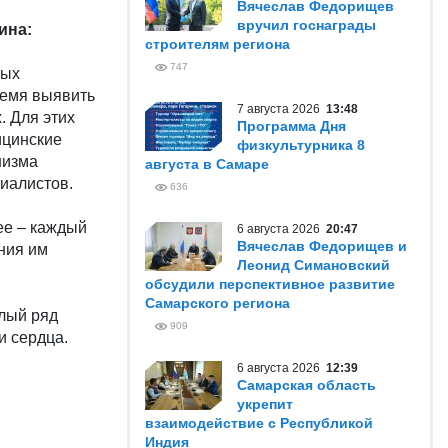
Вячеслав Федорищев
вручил госнаграды
ина:
строителям региона
747
ных
ремя выявить
7 августа 2026
13:48
. Для этих
Программа Дня
ицинские
физкультурника 8
низма
августа в Самаре
иалистов.
636
ее – каждый
6 августа 2026
20:47
Вячеслав Федорищев и
ния им
Леонид Симановский
обсудили перспективное развитие
Самарского региона
елый ряд
909
и сердца.
6 августа 2026
12:39
Самарская область
укрепит
взаимодействие с Республикой
Индия