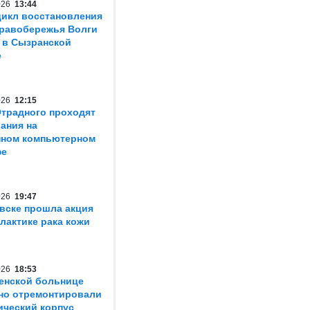
2026
13:44
икл восстановления
равобережья Волги
 в Сызранской
е
2026
12:15
традного проходят
ания на
нном компьютерном
фе
2026
19:47
вске прошла акция
лактике рака кожи
2026
18:53
енской больнице
но отремонтировали
ический корпус