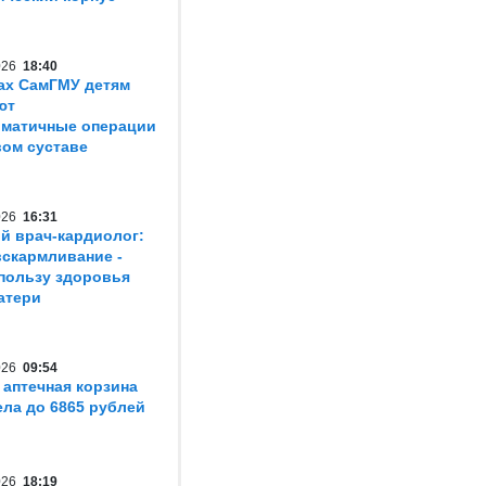
2026
18:40
ах СамГМУ детям
ют
матичные операции
вом суставе
2026
16:31
й врач-кардиолог:
вскармливание -
пользу здоровья
атери
2026
09:54
 аптечная корзина
ла до 6865 рублей
2026
18:19