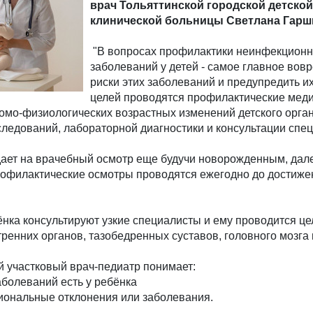
врач Тольяттинской городской детской
клинической больницы Светлана Гарш
"В вопросах профилактики неинфекцион
заболеваний у детей - самое главное вов
риски этих заболеваний и предупредить их
целей проводятся профилактические мед
томо-физиологических возрастных изменений детского орга
ледований, лабораторной диагностики и консультации спец
ает на врачебный осмотр еще будучи новорожденным, дал
профилактические осмотры проводятся ежегодно до достиже
ёнка консультируют узкие специалисты и ему проводится ц
ренних органов, тазобедренных суставов, головного мозга 
й участковый врач-педиатр понимает:
аболеваний есть у ребёнка
ональные отклонения или заболевания.