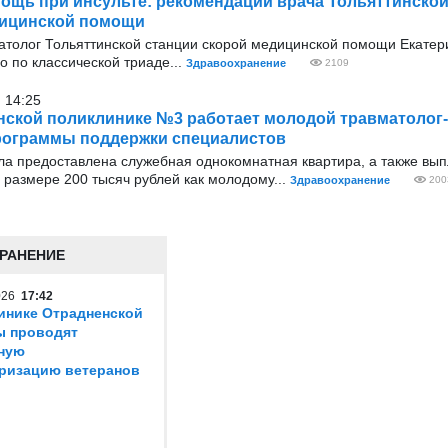
ощь при инсульте: рекомендации врача Тольяттинской
дицинской помощи
атолог Тольяттинской станции скорой медицинской помощи Екатер
о по классической триаде...
Здравоохранение
2109
 14:25
нской поликлинике №3 работает молодой травматолог-
рограммы поддержки специалистов
а предоставлена служебная однокомнатная квартира, а также вы
размере 200 тысяч рублей как молодому...
Здравоохранение
200
РАНЕНИЕ
2026
17:42
инике Отрадненской
ы проводят
ную
ризацию ветеранов