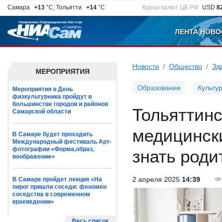
Самара
+13
°C, Тольятти
+14
°C
Курсы валют ЦБ РФ:
USD
8
ЛЕНТА НОВО
Новости
Общество
Зд
МЕРОПРИЯТИЯ
Образование
Культу
Мероприятия в День
физкультурника пройдут в
большинстве городов и районов
Тольяттинс
Самарской области
медицински
В Самаре будет проходить
Международный фестиваль Арт-
фотографии «Форма,образ,
знать роди
воображение»
2 апреля 2025
14:39
В Самаре пройдет лекция «На
пирог пришли соседи: феномен
соседства в современном
краеведении»
Весь список