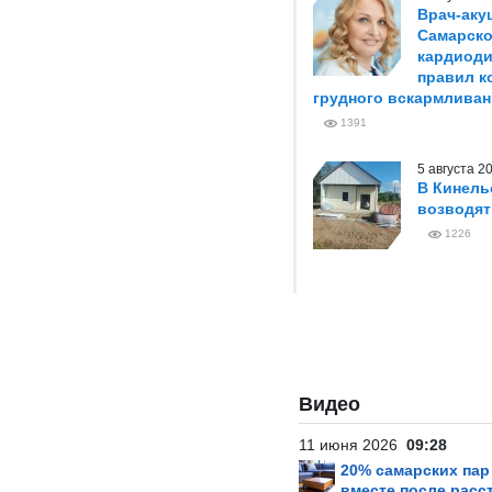
Врач-аку
Самарско
кардиоди
правил к
грудного вскармливан
1391
5 августа 
В Кинель
возводя
1226
Видео
11 июня 2026
09:28
20% самарских па
вместе после расс