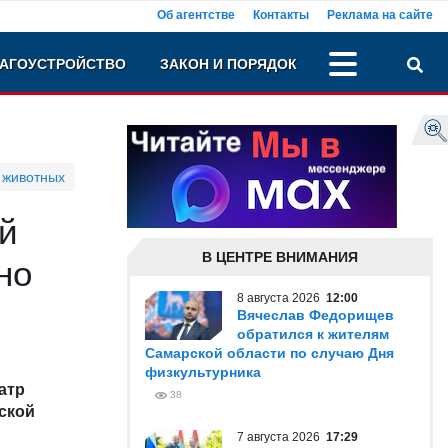
Об агентстве
Контакты
Реклама на сайте
АГОУСТРОЙСТВО
ЗАКОН И ПОРЯДОК
 животных
ий
В ЦЕНТРЕ ВНИМАНИЯ
но
8 августа 2026
12:00
Вячеслав Федорищев
обратился к жителям
Самарской области по случаю Дня
физкультурника
атр
38
ской
7 августа 2026
17:29