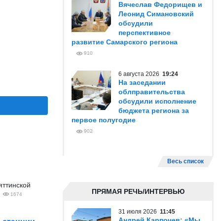
Вячеслав Федорищев и
Леонид Симановский
обсудили
перспективное
развитие Самарского региона
910
6 августа 2026
19:24
На заседании
облправительства
обсудили исполнение
бюджета региона за
первое полугодие
902
Весь список
яттинской
ПРЯМАЯ РЕЧЬ/ИНТЕРВЬЮ
1674
31 июля 2026
11:45
Андрей Карпочев: «Мы