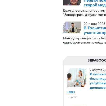
Первая пом
скорой ме
Врач анестезиолог-реаним
"Заподозрить инсульт можн
09 июля 2026,
В Тольятти
участник п
Молодому специалисту был
единовременная помощь в 
ЗДРАВООХ
7 августа 
В поликл
больниц
углублен
диспансе
СВО
717