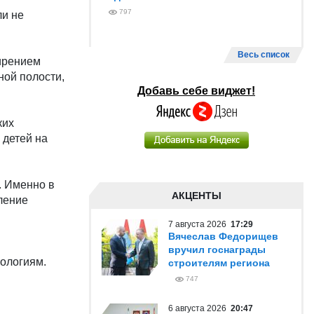
797
ли не
Весь список
ширением
ной полости,
Добавь себе виджет!
ких
 детей на
. Именно в
АКЦЕНТЫ
ление
7 августа 2026
17:29
Вячеслав Федорищев
вручил госнаграды
тологиям.
строителям региона
747
6 августа 2026
20:47