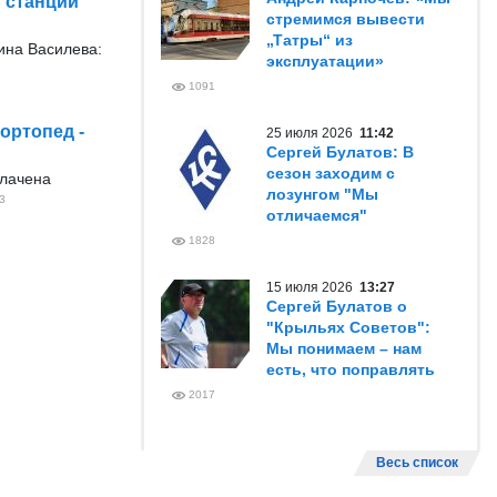
 станции
стремимся вывести
„Татры“ из
ина Василева:
эксплуатации»
1091
ортопед -
25 июля 2026
11:42
Сергей Булатов: В
сезон заходим с
плачена
лозунгом "Мы
3
отличаемся"
1828
15 июля 2026
13:27
Сергей Булатов о
"Крыльях Советов":
Мы понимаем – нам
есть, что поправлять
2017
Весь список