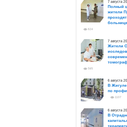
7 августа 
Полный ц
жители П
проходят
больниц
624
7 августа 
Жители О
исследов
совреме
томогра
595
6 августа 
В Жигуле
по профи
1107
6 августа 
В Отрадн
капиталь
терапевт