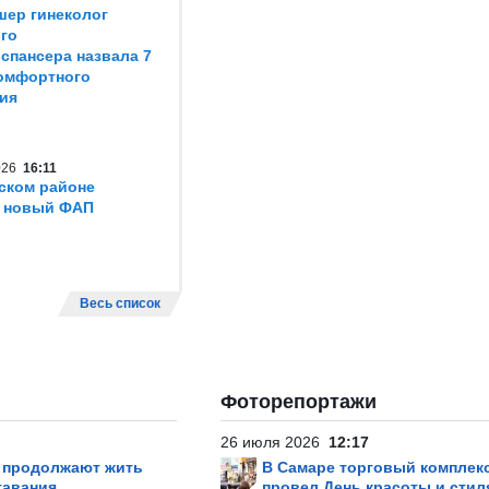
шер гинеколог
го
спансера назвала 7
омфортного
ия
2026
16:11
ском районе
т новый ФАП
Весь список
Фоторепортажи
26 июля 2026
12:17
р продолжают жить
В Самаре торговый комплек
тавания
провел День красоты и стил