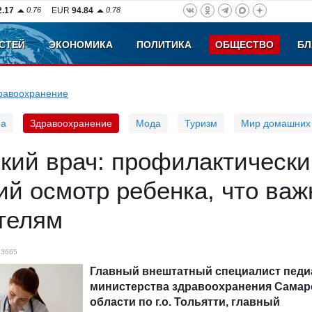
2.17
0.76
EUR
94.84
0.78
СТЕЙ
ЭКОНОМИКА
ПОЛИТИКА
ОБЩЕСТВО
БЛ
равоохранение
ра
Здравоохранение
Мода
Туризм
Мир домашних
кий врач: профилактическ
й осмотр ребенка, что важ
телям
3665
Главный внештатный специалист педи
министерства здравоохранения Самар
области по г.о. Тольятти, главный