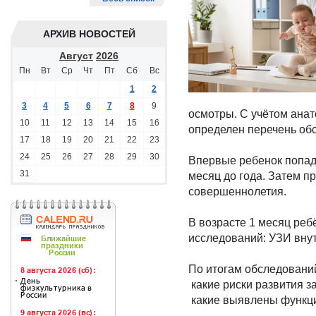
АРХИВ НОВОСТЕЙ
Август
2026
Пн
Вт
Ср
Чт
Пт
Сб
Вс
1
2
3
4
5
6
7
8
9
осмотры. С учётом ана
10
11
12
13
14
15
16
определен перечень обс
17
18
19
20
21
22
23
24
25
26
27
28
29
30
Впервые ребенок попад
31
месяц до года. Затем 
совершеннолетия.
В возрасте 1 месяц реб
исследований: УЗИ внут
По итогам обследовани
какие риски развития з
какие выявлены функци