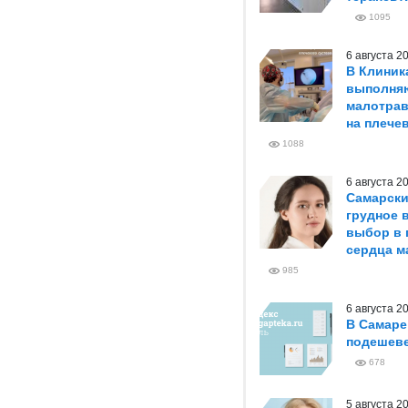
1095
6 августа 
В Клиник
выполня
малотрав
на плече
1088
6 августа 
Самарски
грудное 
выбор в 
сердца м
985
6 августа 
В Самаре
подешеве
678
5 августа 