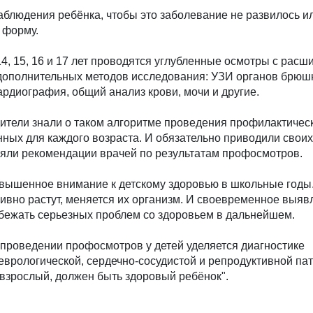
аблюдения ребёнка, чтобы это заболевание не развилось и
 форму.
10, 14, 15, 16 и 17 лет проводятся углубленные осмотры с рас
 дополнительных методов исследования: УЗИ органов брюш
кардиография, общий анализ крови, мочи и другие.
ители знали о таком алгоритме проведения профилактичес
ных для каждого возраста. И обязательно приводили своих
яли рекомендации врачей по результатам профосмотров.
овышенное внимание к детскому здоровью в школьные годы
сивно растут, меняется их организм. И своевременное выяв
збежать серьезных проблем со здоровьем в дальнейшем.
проведении профосмотров у детей уделяется диагностике
еврологической, сердечно-сосудистой и репродуктивной па
взрослый, должен быть здоровый ребёнок".