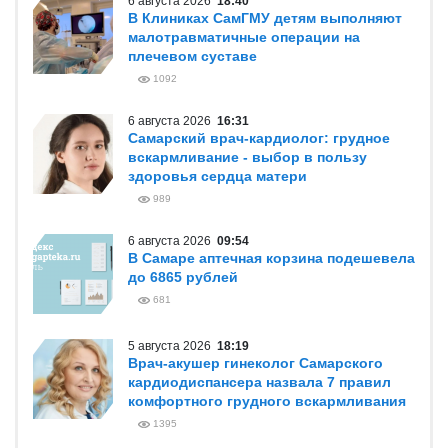
6 августа 2026
18:40
В Клиниках СамГМУ детям выполняют
малотравматичные операции на
плечевом суставе
1092
6 августа 2026
16:31
Самарский врач-кардиолог: грудное
вскармливание - выбор в пользу
здоровья сердца матери
989
6 августа 2026
09:54
В Самаре аптечная корзина подешевела
до 6865 рублей
681
5 августа 2026
18:19
Врач-акушер гинеколог Самарского
кардиодиспансера назвала 7 правил
комфортного грудного вскармливания
1395