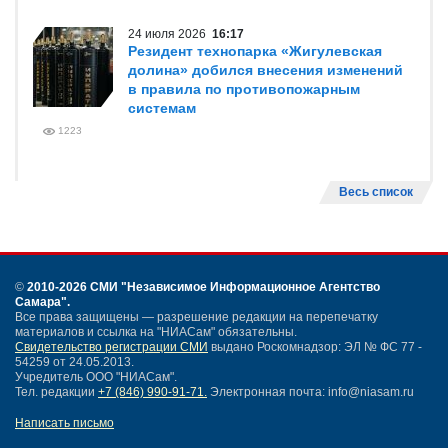
24 июля 2026
16:17
Резидент технопарка «Жигулевская
долина» добился внесения изменений
в правила по противопожарным
системам
1223
Весь список
©
2010-2026 СМИ
"Независимое Информационное Агентство
Самара"
.
Все права защищены — разрешение редакции на перепечатку
материалов и ссылка на "НИАСам" обязательны.
Свидетельство регистрации СМИ
выдано Роскомнадзор: ЭЛ № ФС 77 -
54259 от 24.05.2013.
Учредитель ООО "НИАСам".
Тел. редакции
+7 (846) 990-91-71.
Электронная почта: info@niasam.ru
Написать письмо
Карта сайта