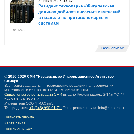
24 июля 2026
16:17
Резидент технопарка «Жигулевская
долина» добился внесения изменений
в правила по противопожарным
системам
1243
Весь список
©
2010-2026 СМИ
"Независимое Информационное Агентство
Самара"
.
Все права защищены — разрешение редакции на перепечатку
материалов и ссылка на "НИАСам" обязательны.
Свидетельство регистрации СМИ
выдано Роскомнадзор: ЭЛ № ФС 77 -
54259 от 24.05.2013.
Учредитель ООО "НИАСам".
Тел. редакции
+7 (846) 990-91-71.
Электронная почта: info@niasam.ru
Написать письмо
Карта сайта
Нашли ошибку?