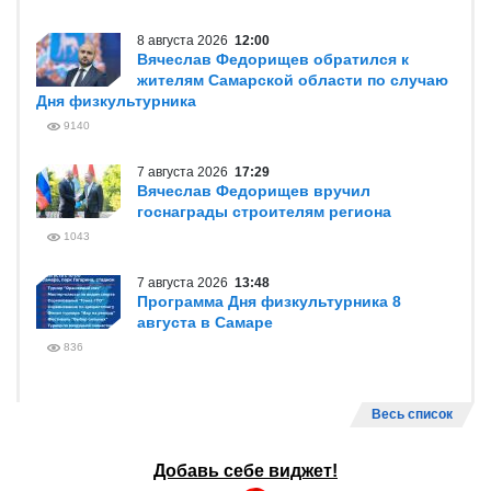
8 августа 2026
12:00
Вячеслав Федорищев обратился к
жителям Самарской области по случаю
Дня физкультурника
9140
7 августа 2026
17:29
Вячеслав Федорищев вручил
госнаграды строителям региона
1043
7 августа 2026
13:48
Программа Дня физкультурника 8
августа в Самаре
836
Весь список
Добавь себе виджет!