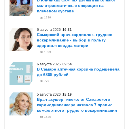
В Клиниках СамГМУ детям выполняют
малотравматичные операции на
плечевом суставе
1236
6 августа 2026
16:31
Самарский врач-кардиолог: грудное
вскармливание - выбор в пользу
здоровья сердца матери
1099
6 августа 2026
09:54
В Самаре аптечная корзина подешевела
до 6865 рублей
779
5 августа 2026
18:19
Врач-акушер гинеколог Самарского
кардиодиспансера назвала 7 правил
комфортного грудного вскармливания
1525