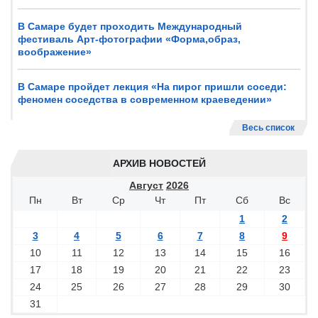
В Самаре будет проходить Международный
фестиваль Арт-фотографии «Форма,образ,
воображение»
В Самаре пройдет лекция «На пирог пришли соседи:
феномен соседства в современном краеведении»
Весь список
АРХИВ НОВОСТЕЙ
Август
2026
Пн
Вт
Ср
Чт
Пт
Сб
Вс
1
2
3
4
5
6
7
8
9
10
11
12
13
14
15
16
17
18
19
20
21
22
23
24
25
26
27
28
29
30
31