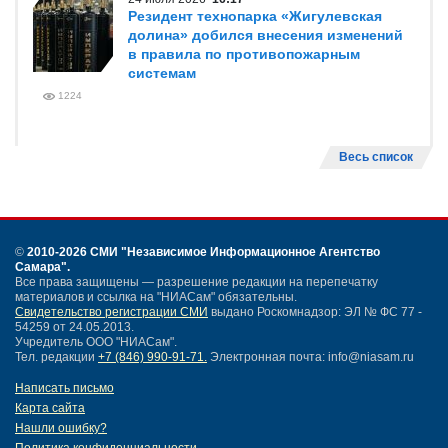
24 июля 2026
16:17
Резидент технопарка «Жигулевская
долина» добился внесения изменений
в правила по противопожарным
системам
1224
Весь список
©
2010-2026 СМИ
"Независимое Информационное Агентство
Самара"
.
Все права защищены — разрешение редакции на перепечатку
материалов и ссылка на "НИАСам" обязательны.
Свидетельство регистрации СМИ
выдано Роскомнадзор: ЭЛ № ФС 77 -
54259 от 24.05.2013.
Учредитель ООО "НИАСам".
Тел. редакции
+7 (846) 990-91-71.
Электронная почта: info@niasam.ru
Написать письмо
Карта сайта
Нашли ошибку?