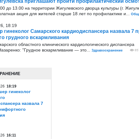
гулевска приглашают пройти профилактический осмо
1:00 до 13.00 на территории Жигулевского дворца культуры (г. Жигуле
платная акция для жителей старше 18 лет по профилактике и...
Общ
26, 18:19
р гинеколог Самарского кардиодиспансера назвала 7 
о грудного вскармливания
арского областного клинического кардиологического диспансера
азаренко: "Грудное вскармливание — это...
Здравоохранение
65
РАНЕНИЕ
2026
18:19
шер гинеколог
го
спансера назвала 7
омфортного
ия
2026
16:11