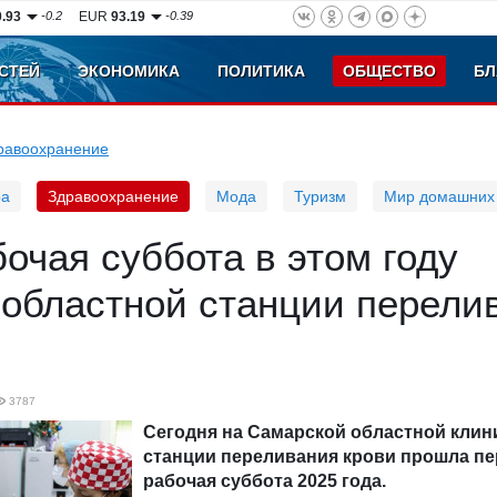
0.93
-0.2
EUR
93.19
-0.39
СТЕЙ
ЭКОНОМИКА
ПОЛИТИКА
ОБЩЕСТВО
БЛ
равоохранение
ра
Здравоохранение
Мода
Туризм
Мир домашних
очая суббота в этом году
 областной станции перели
3787
Сегодня на Самарской областной клин
станции переливания крови прошла пе
рабочая суббота 2025 года.