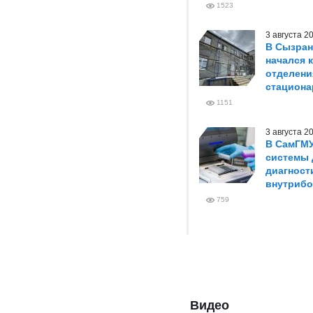
1523
3 августа 
В Сызран
начался 
отделени
стациона
1151
3 августа 
В СамГМУ
системы 
диагност
внутриб
759
Видео