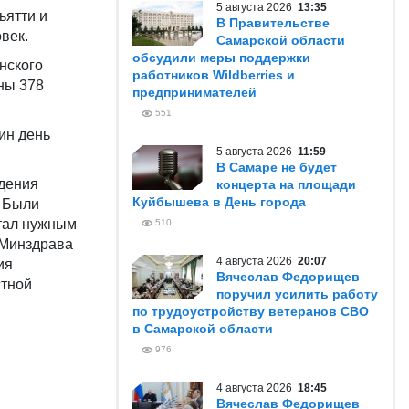
5 августа 2026
13:35
ьятти и
В Правительстве
век.
Самарской области
обсудили меры поддержки
нского
работников Wildberries и
ны 378
предпринимателей
551
ин день
5 августа 2026
11:59
В Самаре не будет
ждения
концерта на площади
Куйбышева в День города
. Были
итал нужным
510
 Минздрава
4 августа 2026
20:07
ия
Вячеслав Федорищев
стной
поручил усилить работу
по трудоустройству ветеранов СВО
в Самарской области
976
4 августа 2026
18:45
Вячеслав Федорищев