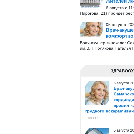
Жителей Жи
6 августа с 1
Пирогова, 21) пройдет бес
05 августа 20
Врач-акуше
комфортног
Врач-акушер-гинеколог Сам
им.В.П.Полякова Наталья Н
ЗДРАВООХ
5 августа 
Врач-аку
Самарско
кардиоди
правил к
грудного вскармливан
657
5 августа 