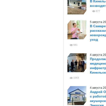
В Кинель
возводя
677
5 августа 
В Самаре
рассказа
новорож
уход
681
4 августа 
Продолжа
медицин
инфрастр
Кинельск
1063
4 августа 
Андрей О
с работо
акушерск
Энергия