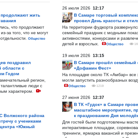
26 июля 2026
12:17
р продолжают жить
В Самаре торговый комплек
тавания
провел День красоты и стил
лись, что продолжают
На территории фудкорта развернул
з-за того, что не могут
семейный праздник с модными показ
-отдельности.
активностями, конкурсами и развле
Общество
детей и взрослых.
Общество
16
19 июля 2026
13:15
ев поздравил
В Самаре прошёл семейный
 области с
«Дофамин Фест»
ым Годом
На площадке около ТК «Амбар» вс
замечательный регион,
могли запустить разнообразных воз
 талантливые люди с
Общество
1219
ным характером.
27 июня 2026
12:37
В ТК «Гудок» в Самаре пров
масштабное мероприятие, п
С Волжского района
к празднованию Дня молодё
тречу с учениками
Для гостей были подготовлены масте
 центра «Южный
интерактивные площадки, соревнова
тренинги, ярмарка вакансий и презе