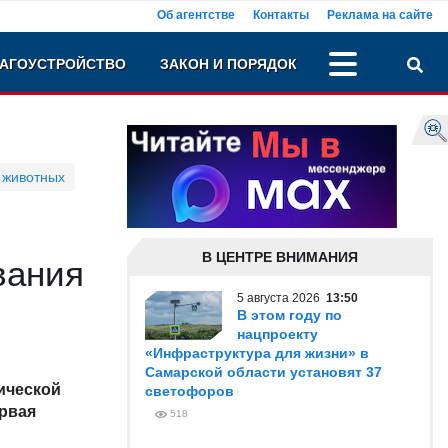
Об агентстве
Контакты
Реклама на сайте
АГОУСТРОЙСТВО
ЗАКОН И ПОРЯДОК
 животных
В ЦЕНТРЕ ВНИМАНИЯ
вания
5 августа 2026
13:50
В этом году по
нацпроекту
«Инфраструктура для жизни» в
Самарской области установят 37
ической
светофоров
рвая
518