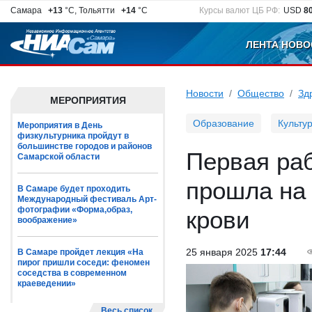
Самара
+13
°C, Тольятти
+14
°C
Курсы валют ЦБ РФ:
USD
8
ЛЕНТА НОВО
Новости
Общество
Зд
МЕРОПРИЯТИЯ
Образование
Культу
Мероприятия в День
физкультурника пройдут в
большинстве городов и районов
Первая раб
Самарской области
прошла на
В Самаре будет проходить
Международный фестиваль Арт-
фотографии «Форма,образ,
крови
воображение»
25 января 2025
17:44
В Самаре пройдет лекция «На
пирог пришли соседи: феномен
соседства в современном
краеведении»
Весь список