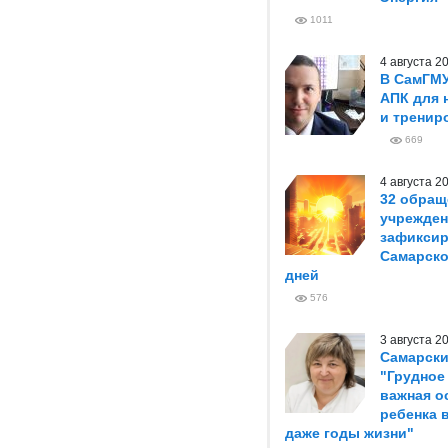
1011
4 августа 
В СамГМ
АПК для 
и тренир
669
4 августа 
32 обращ
учрежден
зафиксир
Самарско
дней
576
3 августа 
Самарски
"Грудное
важная о
ребенка 
даже годы жизни"