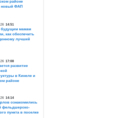
ском районе
т новый ФАП
2026
14:51
 будущим мамам
ли, как обеспечить
денному лучший
2026
17:08
ется развитие
ской
уктуры в Кинеле и
ом районе
2026
14:14
рлов ознакомились
й фельдшерско-
ого пункта в поселке