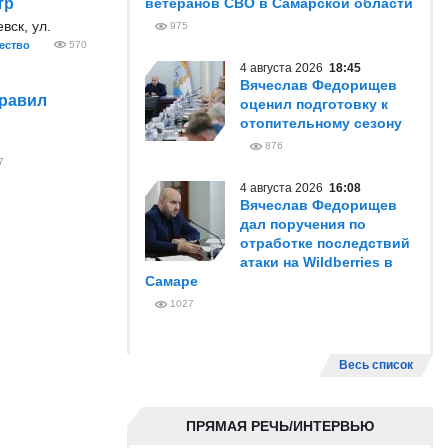
тр
ветеранов СВО в Самарской области
вск, ул.
975
ество
570
4 августа 2026
18:45
Вячеслав Федорищев
правил
оценил подготовку к
отопительному сезону
876
7
4 августа 2026
16:08
Вячеслав Федорищев
дал поручения по
отработке последствий
атаки на Wildberries в
Самаре
1027
Весь список
ПРЯМАЯ РЕЧЬ/ИНТЕРВЬЮ