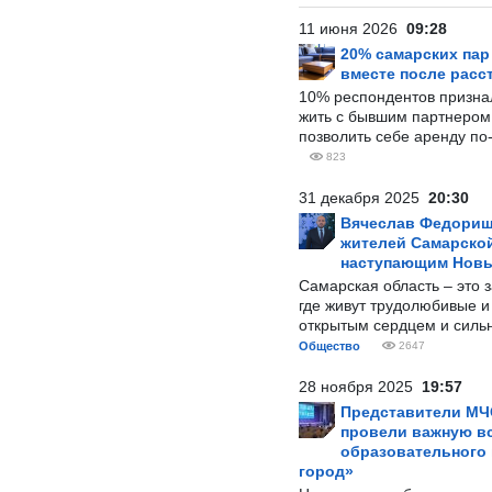
11 июня 2026
09:28
20% самарских па
вместе после расс
10% респондентов призна
жить с бывшим партнером и
позволить себе аренду по
823
31 декабря 2025
20:30
Вячеслав Федорищ
жителей Самарской
наступающим Нов
Самарская область – это 
где живут трудолюбивые и
открытым сердцем и силь
Общество
2647
28 ноября 2025
19:57
Представители МЧ
провели важную вс
образовательного
город»