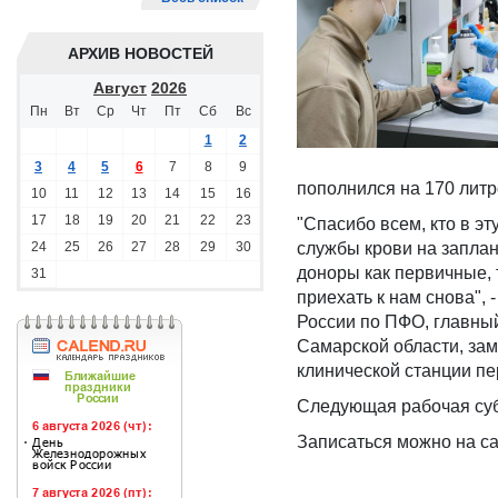
АРХИВ НОВОСТЕЙ
Август
2026
Пн
Вт
Ср
Чт
Пт
Сб
Вс
1
2
3
4
5
6
7
8
9
пополнился на 170 литр
10
11
12
13
14
15
16
17
18
19
20
21
22
23
"Спасибо всем, кто в э
24
25
26
27
28
29
30
службы крови на запла
доноры как первичные, т
31
приехать к нам снова",
России по ПФО, главны
Самарской области, зам
клинической станции пе
Следующая рабочая суб
Записаться можно на са