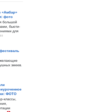
с «Амбар»
я: фото
ся большой
ами, бьюти-
чениями для
93
 фестиваль
е желающие
душных змеев.
ели
риуроченное
жи: ФОТО
р-классы,
ния,
нтации