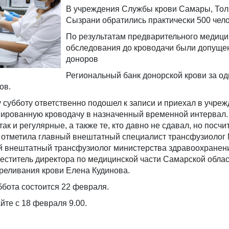
В учреждения Службы крови Самары, Тол
Сызрани обратились практически 500 чело
По результатам предварительного медици
обследования до кроводачи были допуще
доноров
Региональный банк донорской крови за од
ов.
ту субботу ответственно подошел к записи и приехал в учре
нированную кроводачу в назначенный временной интервал
ак и регулярные, а также те, кто давно не сдавал, но посч
 - отметила главный внештатный специалист трансфузиолог
й внештатный трансфузиолог министерства здравоохранен
еститель директора по медицинской части Самарской обла
реливания крови Елена Кудинова.
бота состоится 22 февраля.
йте с 18 февраля 9.00.