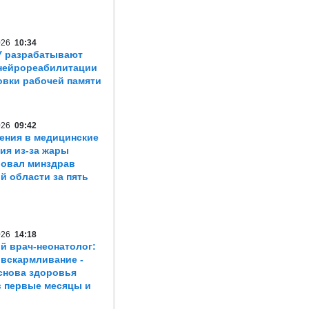
2026
10:34
У разрабатывают
нейрореабилитации
овки рабочей памяти
2026
09:42
ения в медицинские
ия из-за жары
овал минздрав
й области за пять
2026
14:18
й врач-неонатолог:
 вскармливание -
снова здоровья
в первые месяцы и