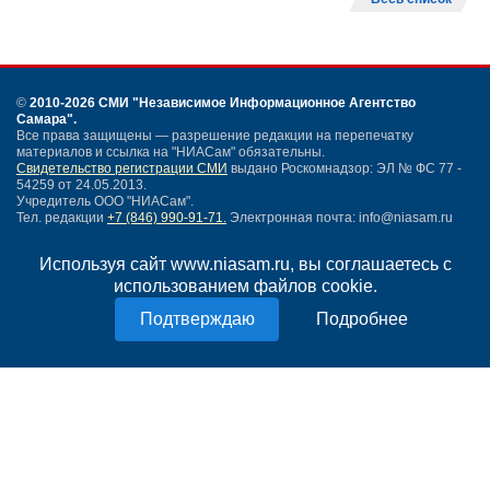
©
2010-2026 СМИ
"Независимое Информационное Агентство
Самара"
.
Все права защищены — разрешение редакции на перепечатку
материалов и ссылка на "НИАСам" обязательны.
Свидетельство регистрации СМИ
выдано Роскомнадзор: ЭЛ № ФС 77 -
54259 от 24.05.2013.
Учредитель ООО "НИАСам".
Тел. редакции
+7 (846) 990-91-71.
Электронная почта: info@niasam.ru
Написать письмо
Используя сайт www.niasam.ru, вы соглашаетесь с
Карта сайта
использованием файлов cookie.
Нашли ошибку?
Политика конфиденциальности
Подробнее
Согласие на обработку персональных данных
18+
НИА Самара - новости Самары сегодня, последние новости Самары