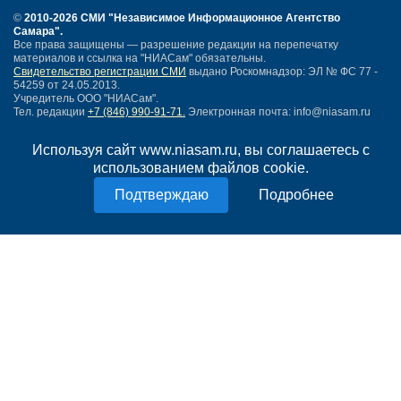
©
2010-2026 СМИ
"Независимое Информационное Агентство
Самара"
.
Все права защищены — разрешение редакции на перепечатку
материалов и ссылка на "НИАСам" обязательны.
Свидетельство регистрации СМИ
выдано Роскомнадзор: ЭЛ № ФС 77 -
54259 от 24.05.2013.
Учредитель ООО "НИАСам".
Тел. редакции
+7 (846) 990-91-71.
Электронная почта: info@niasam.ru
Написать письмо
Используя сайт www.niasam.ru, вы соглашаетесь с
Карта сайта
использованием файлов cookie.
Нашли ошибку?
Политика конфиденциальности
Подробнее
Согласие на обработку персональных данных
18+
НИА Самара - новости Самары сегодня, последние новости Самары
Тольятти и Самарской области
Создание сайта —