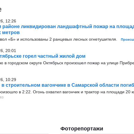
е
26, 12:26
 районе ликвидирован ландшафтный пожар на площад
х метров
твол «Б» и использованы 2 ранцевых лесных огнетушителя.
Происш
26, 20:01
тябрьске горел частный жилой дом
ью в городском округе Октябрьск произошел пожар на улице Прибр
26, 10:29
 в строительном вагончике в Самарской области погиб
оизошло в 2:22. Огонь охватил вагончик и трактор на площади 20 
63
Фоторепортажи