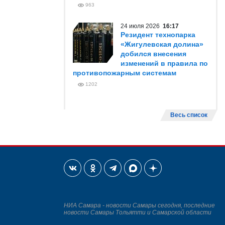
963
24 июля 2026
16:17
Резидент технопарка
«Жигулевская долина»
добился внесения
изменений в правила по
противопожарным системам
1202
Весь список
НИА Самара - новости Самары сегодня, последние
новости Самары Тольятти и Самарской области