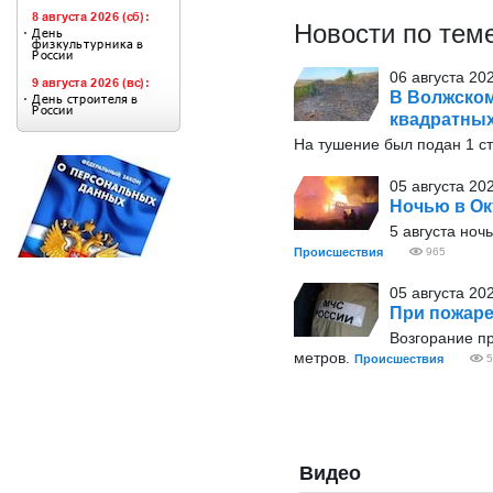
Новости по тем
06 августа 20
В Волжском
квадратны
На тушение был подан 1 с
05 августа 20
Ночью в Ок
5 августа ноч
Происшествия
965
05 августа 20
При пожаре
Возгорание пр
метров.
Происшествия
5
Видео