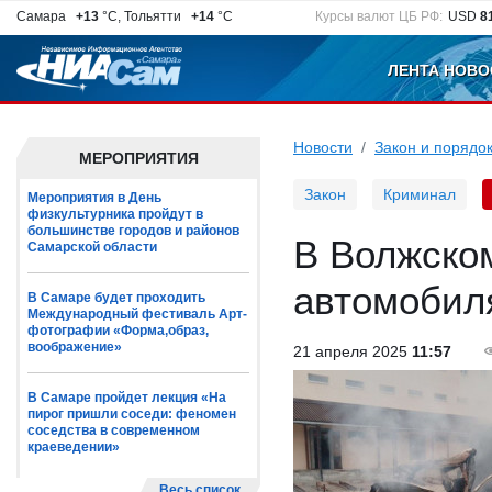
Самара
+13
°C, Тольятти
+14
°C
Курсы валют ЦБ РФ:
USD
8
ЛЕНТА НОВО
Новости
Закон и порядо
МЕРОПРИЯТИЯ
Закон
Криминал
Мероприятия в День
физкультурника пройдут в
большинстве городов и районов
В Волжско
Самарской области
автомобил
В Самаре будет проходить
Международный фестиваль Арт-
фотографии «Форма,образ,
воображение»
21 апреля 2025
11:57
В Самаре пройдет лекция «На
пирог пришли соседи: феномен
соседства в современном
краеведении»
Весь список