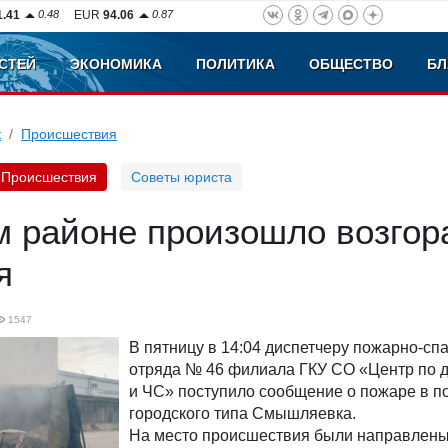
1.41
0.48
EUR
94.06
0.87
СТЕЙ
ЭКОНОМИКА
ПОЛИТИКА
ОБЩЕСТВО
БЛ
к
Происшествия
Происшествия
Советы юриста
м районе произошло возгор
я
1547
В пятницу в 14:04 диспетчеру пожарно-сп
отряда № 46 филиала ГКУ СО «Центр по 
и ЧС» поступило сообщение о пожаре в п
городского типа Смышляевка.
На место происшествия были направлены