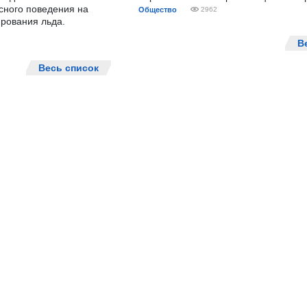
сного поведения на
Общество
2962
рования льда.
В
Весь список