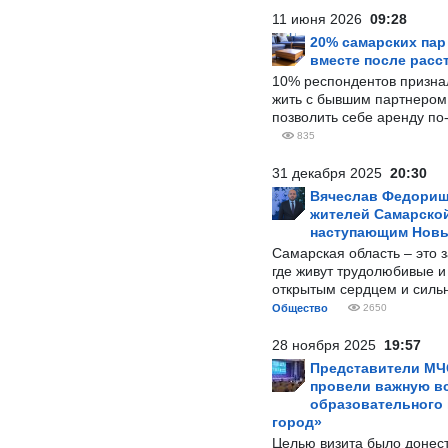
11 июня 2026
09:28
20% самарских па
вместе после расс
10% респондентов призна
жить с бывшим партнером и
позволить себе аренду по
835
31 декабря 2025
20:30
Вячеслав Федорищ
жителей Самарской
наступающим Нов
Самарская область – это 
где живут трудолюбивые и
открытым сердцем и силь
Общество
2650
28 ноября 2025
19:57
Представители МЧ
провели важную вс
образовательного
город»
Целью визита было донес