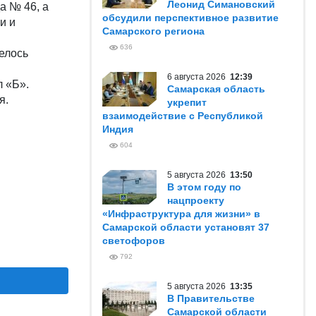
Леонид Симановский
а № 46, а
обсудили перспективное развитие
и и
Самарского региона
636
релось
6 августа 2026
12:39
л «Б».
Самарская область
я.
укрепит
взаимодействие с Республикой
Индия
604
5 августа 2026
13:50
В этом году по
нацпроекту
«Инфраструктура для жизни» в
Самарской области установят 37
светофоров
792
5 августа 2026
13:35
В Правительстве
Самарской области