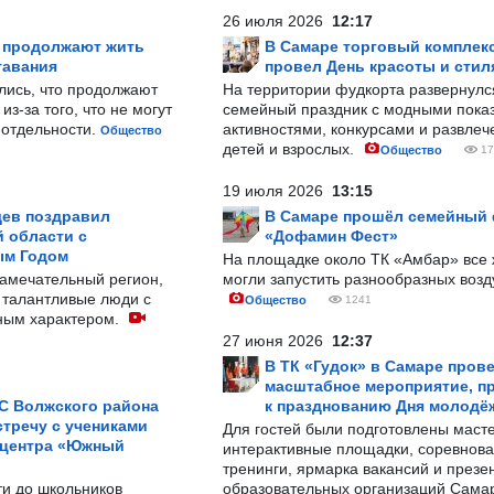
26 июля 2026
12:17
р продолжают жить
В Самаре торговый комплек
тавания
провел День красоты и стил
лись, что продолжают
На территории фудкорта развернул
з-за того, что не могут
семейный праздник с модными показ
-отдельности.
активностями, конкурсами и развле
Общество
детей и взрослых.
Общество
17
19 июля 2026
13:15
ев поздравил
В Самаре прошёл семейный
 области с
«Дофамин Фест»
ым Годом
На площадке около ТК «Амбар» вс
замечательный регион,
могли запустить разнообразных воз
 талантливые люди с
Общество
1241
ным характером.
27 июня 2026
12:37
В ТК «Гудок» в Самаре пров
масштабное мероприятие, п
С Волжского района
к празднованию Дня молодё
тречу с учениками
Для гостей были подготовлены масте
 центра «Южный
интерактивные площадки, соревнова
тренинги, ярмарка вакансий и презе
ти до школьников
образовательных организаций Сама