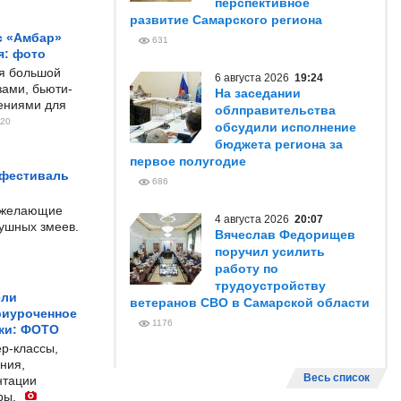
перспективное
развитие Самарского региона
с «Амбар»
631
я: фото
ся большой
6 августа 2026
19:24
ами, бьюти-
На заседании
чениями для
облправительства
20
обсудили исполнение
бюджета региона за
первое полугодие
 фестиваль
686
е желающие
4 августа 2026
20:07
душных змеев.
Вячеслав Федорищев
поручил усилить
работу по
трудоустройству
ели
ветеранов СВО в Самарской области
риуроченное
1176
жи: ФОТО
р-классы,
ния,
Весь список
нтации
ры.