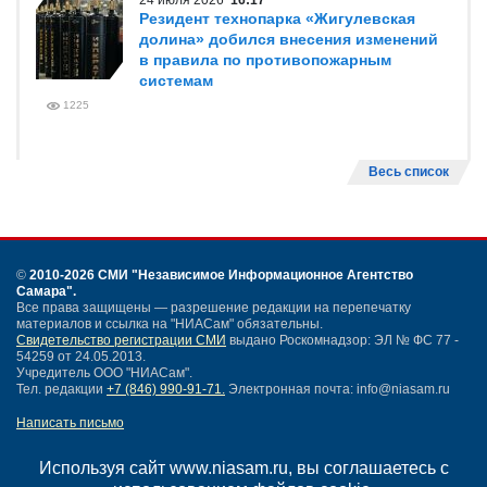
24 июля 2026
16:17
Резидент технопарка «Жигулевская
долина» добился внесения изменений
в правила по противопожарным
системам
1225
Весь список
©
2010-2026 СМИ
"Независимое Информационное Агентство
Самара"
.
Все права защищены — разрешение редакции на перепечатку
материалов и ссылка на "НИАСам" обязательны.
Свидетельство регистрации СМИ
выдано Роскомнадзор: ЭЛ № ФС 77 -
54259 от 24.05.2013.
Учредитель ООО "НИАСам".
Тел. редакции
+7 (846) 990-91-71.
Электронная почта: info@niasam.ru
Написать письмо
Карта сайта
Нашли ошибку?
Используя сайт www.niasam.ru, вы соглашаетесь с