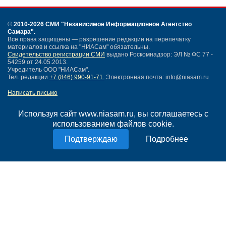
©
2010-2026 СМИ
"Независимое Информационное Агентство
Самара"
.
Все права защищены — разрешение редакции на перепечатку
материалов и ссылка на "НИАСам" обязательны.
Свидетельство регистрации СМИ
выдано Роскомнадзор: ЭЛ № ФС 77 -
54259 от 24.05.2013.
Учредитель ООО "НИАСам".
Тел. редакции
+7 (846) 990-91-71.
Электронная почта: info@niasam.ru
Написать письмо
Карта сайта
Нашли ошибку?
Используя сайт www.niasam.ru, вы соглашаетесь с
Политика конфиденциальности
использованием файлов cookie.
Согласие на обработку персональных данных
Подробнее
18+
НИА Самара - новости Самары сегодня, последние новости Самары
Тольятти и Самарской области