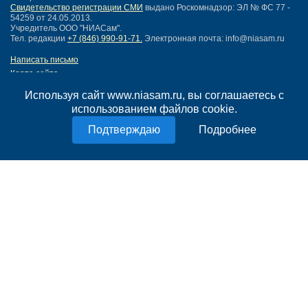
Свидетельство регистрации СМИ
выдано Роскомнадзор: ЭЛ № ФС 77 -
54259 от 24.05.2013.
Учредитель ООО "НИАСам".
Тел. редакции
+7 (846) 990-91-71.
Электронная почта: info@niasam.ru
Написать письмо
Карта сайта
Нашли ошибку?
Используя сайт www.niasam.ru, вы соглашаетесь с
Политика конфиденциальности
использованием файлов cookie.
Согласие на обработку персональных данных
18+
Подробнее
НИА Самара - новости Самары сегодня, последние новости Самары
Тольятти и Самарской области
Создание сайта —
mediaidea