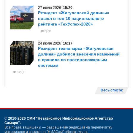
27 июля 2026
15:20
Резидент «Жигулевской долины»
вошел в топ-10 национального
рейтинга «ТехУспех-2026»
979
24 июля 2026
16:17
Резидент технопарка «Жигулевская
долина» добился внесения изменений
в правила по противопожарным
системам
1207
Весь список
©
2010-2026 СМИ
"Независимое Информационное Агентство
Самара"
.
Все права защищены — разрешение редакции на перепечатку
материалов и ссылка на "НИАСам" обязательны.