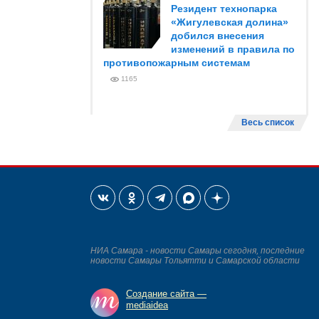
Резидент технопарка
«Жигулевская долина»
добился внесения
изменений в правила по
противопожарным системам
1165
Весь список
НИА Самара - новости Самары сегодня, последние
новости Самары Тольятти и Самарской области
Создание сайта —
mediaidea