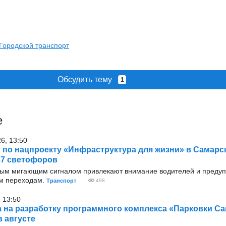
Городской транспорт
Обсудить тему
1
е
26, 13:50
у по нацпроекту «Инфраструктура для жизни» в Самарс
37 светофоров
тым мигающим сигналом привлекают внимание водителей и преду
м переходам.
Транспорт
498
 13:50
 на разработку программного комплекса «Парковки С
в августе