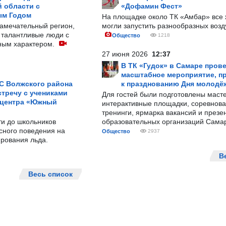
 области с
«Дофамин Фест»
ым Годом
На площадке около ТК «Амбар» вс
замечательный регион,
могли запустить разнообразных воз
 талантливые люди с
Общество
1218
ным характером.
27 июня 2026
12:37
В ТК «Гудок» в Самаре пров
масштабное мероприятие, п
С Волжского района
к празднованию Дня молодё
тречу с учениками
Для гостей были подготовлены масте
 центра «Южный
интерактивные площадки, соревнова
тренинги, ярмарка вакансий и презе
ти до школьников
образовательных организаций Сама
сного поведения на
Общество
2937
рования льда.
В
Весь список