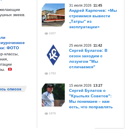
31 июля 2026
11:45
е желающие
Андрей Карпочев: «Мы
душных змеев.
стремимся вывести
„Татры“ из
эксплуатации»
1007
ели
риуроченное
25 июля 2026
11:42
жи: ФОТО
Сергей Булатов: В
р-классы,
сезон заходим с
ния,
лозунгом "Мы
нтации
отличаемся"
ры.
1783
15 июля 2026
13:27
есь список
Сергей Булатов о
"Крыльях Советов":
Мы понимаем – нам
есть, что поправлять
1976