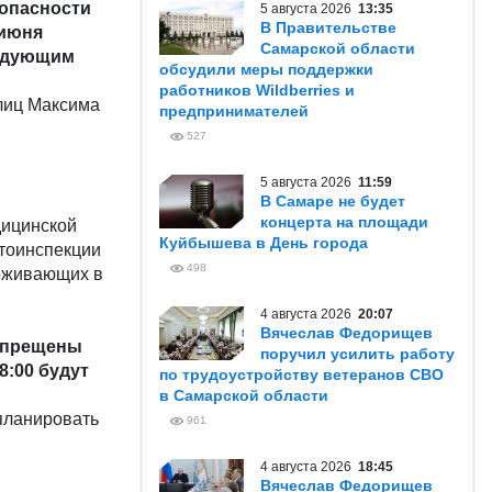
зопасности
5 августа 2026
13:35
В Правительстве
 июня
Самарской области
ледующим
обсудили меры поддержки
работников Wildberries и
улиц Максима
предпринимателей
527
5 августа 2026
11:59
В Самаре не будет
концерта на площади
дицинской
Куйбышева в День города
тоинспекции
498
роживающих в
4 августа 2026
20:07
Вячеслав Федорищев
запрещены
поручил усилить работу
8:00 будут
по трудоустройству ветеранов СВО
в Самарской области
планировать
961
4 августа 2026
18:45
Вячеслав Федорищев