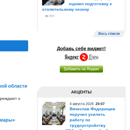
оценил подготовку к
отопительному сезону
866
Весь список
Добавь себе виджет!
кой области
АКЦЕНТЫ
преждают о
4 августа 2026
20:07
Вячеслав Федорищев
поручил усилить
амары»
работу по
трудоустройству