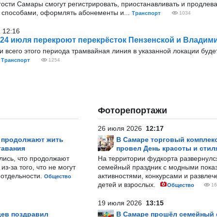
ости Самары смогут регистрировать, приостанавливать и продлева
 способами, оформлять абонементы и...
Транспорт
1034
 12:16
 24 июля перекроют перекрёсток Пензенской и Владим
 всего этого периода трамвайная линия в указанной локации буде
.
Транспорт
1254
Фоторепортажи
26 июля 2026
12:17
р продолжают жить
В Самаре торговый комплек
тавания
провел День красоты и стил
лись, что продолжают
На территории фудкорта развернул
з-за того, что не могут
семейный праздник с модными показ
-отдельности.
активностями, конкурсами и развле
Общество
детей и взрослых.
Общество
16
19 июля 2026
13:15
ев поздравил
В Самаре прошёл семейный