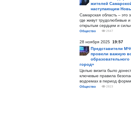
жителей Самарской
наступающим Нов
Самарская область – это 
где живут трудолюбивые и
открытым сердцем и силь
Общество
2647
28 ноября 2025
19:57
Представители МЧ
провели важную вс
образовательного
город»
Целью визита было донес
ключевые правила безопа
водоемах в период форми
Общество
2823