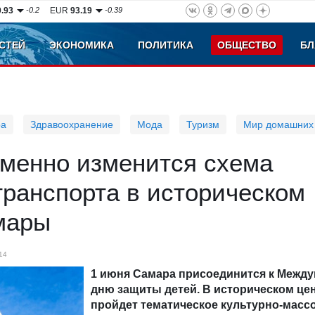
0.93
-0.2
EUR
93.19
-0.39
СТЕЙ
ЭКОНОМИКА
ПОЛИТИКА
ОБЩЕСТВО
БЛ
ра
Здравоохранение
Мода
Туризм
Мир домашних
еменно изменится схема
ранспорта в историческом
мары
14
1 июня Самара присоединится к Межд
дню защиты детей. В историческом це
пройдет тематическое культурно-масс