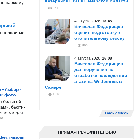
ветеранов СВО в Самарской области
ть парковку,
961
4 августа 2026
18:45
ирской
Вячеслав Федорищев
оценил подготовку к
т полностью
отопительному сезону
865
4 августа 2026
16:08
Вячеслав Федорищев
дал поручения по
отработке последствий
атаки на Wildberries в
Самаре
с «Амбар»
я: фото
1016
ся большой
ами, бьюти-
чениями для
Весь список
91
ПРЯМАЯ РЕЧЬ/ИНТЕРВЬЮ
 фестиваль