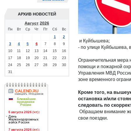
АРХИВ НОВОСТЕЙ
Август
2026
Пн
Вт
Ср
Чт
Пт
Сб
Вс
1
2
и Куйбышева;
3
4
5
6
7
8
9
- по улице Куйбышева, 
10
11
12
13
14
15
16
17
18
19
20
21
22
23
Ограничительная мера н
24
25
26
27
28
29
30
помощи и пожарной охр
31
Управления МВД России 
зоне временного огран
Кроме того, на вышеук
остановка и/или стоян
следовать по скорре
Обращаем внимание жит
свои поездки.