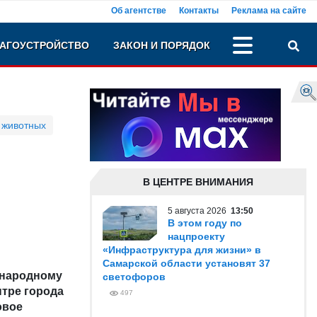
Об агентстве
Контакты
Реклама на сайте
АГОУСТРОЙСТВО
ЗАКОН И ПОРЯДОК
 животных
В ЦЕНТРЕ ВНИМАНИЯ
5 августа 2026
13:50
В этом году по
нацпроекту
«Инфраструктура для жизни» в
Самарской области установят 37
ународному
светофоров
нтре города
497
овое