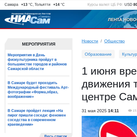
Самара
+13
°C, Тольятти
+14
°C
Курсы валют ЦБ РФ:
USD
8
ЛЕНТА НОВО
Новости
Общество
МЕРОПРИЯТИЯ
Образование
Культу
Мероприятия в День
физкультурника пройдут в
большинстве городов и районов
1 июня вр
Самарской области
движения т
В Самаре будет проходить
Международный фестиваль Арт-
фотографии «Форма,образ,
центре Са
воображение»
31 мая 2025
14:11
В Самаре пройдет лекция «На
15
пирог пришли соседи: феномен
соседства в современном
краеведении»
Весь список