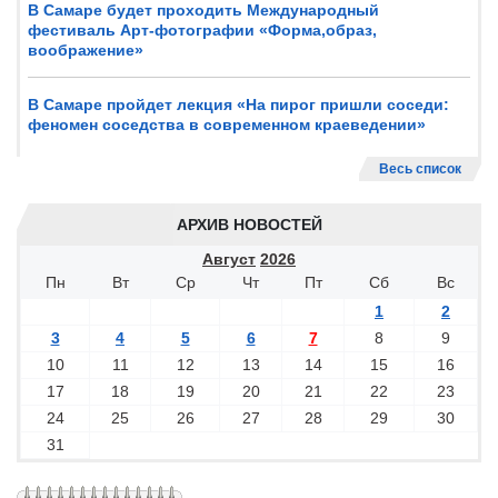
В Самаре будет проходить Международный
фестиваль Арт-фотографии «Форма,образ,
воображение»
В Самаре пройдет лекция «На пирог пришли соседи:
феномен соседства в современном краеведении»
Весь список
АРХИВ НОВОСТЕЙ
Август
2026
Пн
Вт
Ср
Чт
Пт
Сб
Вс
1
2
3
4
5
6
7
8
9
10
11
12
13
14
15
16
17
18
19
20
21
22
23
24
25
26
27
28
29
30
31