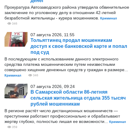
денег
Прокуратура Автозаводского района утвердила обвинительное
заключение по уголовному делу в отношении 42-летней
безработной жительницы - курера мошенников.
Криминал
346
07 августа 2026, 11:55
Тольяттинец продал мошенникам
доступ к свое банковской карте и попал
под суд
В последующем с использованием данного электронного
средства платежа мошенническим путем неизвестными
совершено хищение денежных средств у граждан в размере...
Криминал
346
07 августа 2026, 09:24
В Самарской области 86-летняя
сельская жительница отдала 355 тысяч
рублей мошенникам
В регионе растёт число дистанционных мошенничеств —
преступники работают профессионально и обрабатывают
жертву глубоко, полностью лишая ее возможности...
Криминал
359