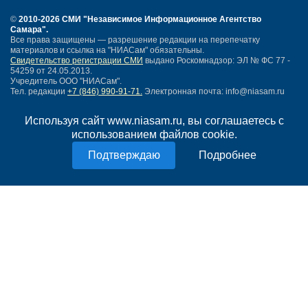
©
2010-2026 СМИ
"Независимое Информационное Агентство
Самара"
.
Все права защищены — разрешение редакции на перепечатку
материалов и ссылка на "НИАСам" обязательны.
Свидетельство регистрации СМИ
выдано Роскомнадзор: ЭЛ № ФС 77 -
54259 от 24.05.2013.
Учредитель ООО "НИАСам".
Тел. редакции
+7 (846) 990-91-71.
Электронная почта: info@niasam.ru
Написать письмо
Используя сайт www.niasam.ru, вы соглашаетесь с
Карта сайта
использованием файлов cookie.
Нашли ошибку?
Политика конфиденциальности
Подробнее
Согласие на обработку персональных данных
18+
НИА Самара - новости Самары сегодня, последние новости Самары
Тольятти и Самарской области
Создание сайта —