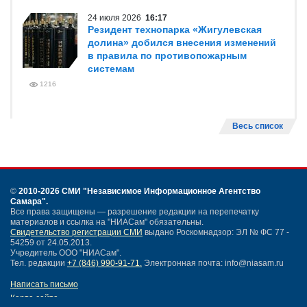
24 июля 2026
16:17
Резидент технопарка «Жигулевская
долина» добился внесения изменений
в правила по противопожарным
системам
1216
Весь список
©
2010-2026 СМИ
"Независимое Информационное Агентство
Самара"
.
Все права защищены — разрешение редакции на перепечатку
материалов и ссылка на "НИАСам" обязательны.
Свидетельство регистрации СМИ
выдано Роскомнадзор: ЭЛ № ФС 77 -
54259 от 24.05.2013.
Учредитель ООО "НИАСам".
Тел. редакции
+7 (846) 990-91-71.
Электронная почта: info@niasam.ru
Написать письмо
Карта сайта