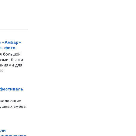
с «Амбар»
я: фото
ся большой
ами, бьюти-
чениями для
00
 фестиваль
е желающие
душных змеев.
ели
риуроченное