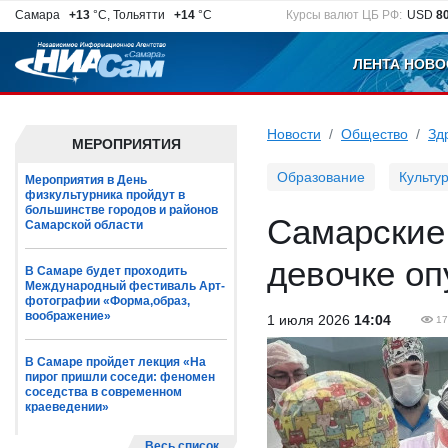
Самара
+13
°C, Тольятти
+14
°C
Курсы валют ЦБ РФ:
USD
8
ЛЕНТА НОВО
Новости
Общество
Зд
МЕРОПРИЯТИЯ
Образование
Культу
Мероприятия в День
физкультурника пройдут в
большинстве городов и районов
Самарские
Самарской области
девочке оп
В Самаре будет проходить
Международный фестиваль Арт-
фотографии «Форма,образ,
воображение»
1 июля 2026
14:04
17
В Самаре пройдет лекция «На
пирог пришли соседи: феномен
соседства в современном
краеведении»
Весь список