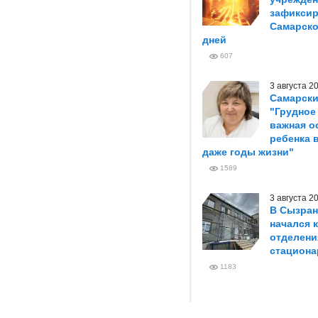
зафиксир
Самарско
дней
607
3 августа 
Самарски
"Грудное
важная о
ребенка 
даже годы жизни"
1589
3 августа 
В Сызран
начался 
отделени
стациона
1183