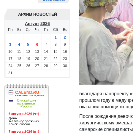
АРХИВ НОВОСТЕЙ
Август
2026
Пн
Вт
Ср
Чт
Пт
Сб
Вс
1
2
3
4
5
6
7
8
9
10
11
12
13
14
15
16
17
18
19
20
21
22
23
24
25
26
27
28
29
30
31
благодаря нацпроекту 
прошлом году в медучр
оказания помощи женщ
После рождения девочка
хирургическому вмешат
самарские специалисты