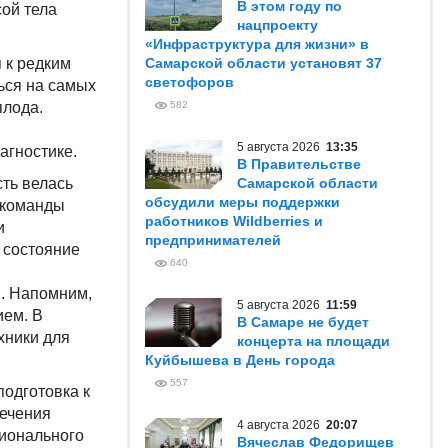
В этом году по
сой тела
нацпроекту
«Инфраструктура для жизни» в
 к редким
Самарской области установят 37
светофоров
ься на самых
плода.
582
5 августа 2026
13:35
агностике.
В Правительстве
ть велась
Самарской области
обсудили меры поддержки
 команды
работников Wildberries и
и
предпринимателей
 состояние
640
. Напомним,
5 августа 2026
11:59
ием. В
В Самаре не будет
хники для
концерта на площади
Куйбышева в День города
557
подготовка к
лечения
4 августа 2026
20:07
ционального
Вячеслав Федорищев