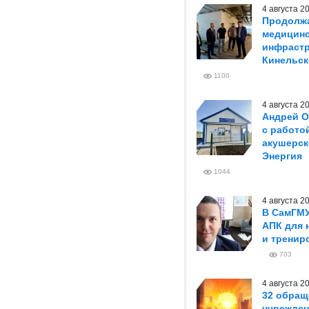
4 августа 
Продолжа
медицин
инфрастр
Кинельск
1100
4 августа 
Андрей О
с работо
акушерск
Энергия
1044
4 августа 
В СамГМ
АПК для 
и тренир
703
4 августа 
32 обращ
учрежден