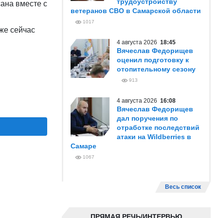
трудоустройству
ана вместе с
ветеранов СВО в Самарской области
1017
же сейчас
4 августа 2026
18:45
Вячеслав Федорищев
оценил подготовку к
отопительному сезону
913
4 августа 2026
16:08
Вячеслав Федорищев
дал поручения по
отработке последствий
атаки на Wildberries в
Самаре
1067
Весь список
ПРЯМАЯ РЕЧЬ/ИНТЕРВЬЮ