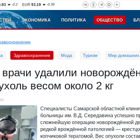
0.93
-0.2
EUR
93.19
-0.39
СТЕЙ
ЭКОНОМИКА
ПОЛИТИКА
ОБЩЕСТВО
БЛ
равоохранение
ра
Здравоохранение
Мода
Туризм
Мир домашних
 врачи удалили новорождё
ухоль весом около 2 кг
05
Специалисты Самарской областной клини
больницы им. В.Д. Середавина успешно п
сложнейшую операцию новорождённой де
редкой врождённой патологией — крестцо
копчиковой тератомой. Вес опухоли соста