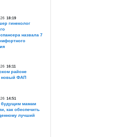
2026
18:19
шер гинеколог
го
спансера назвала 7
омфортного
ия
2026
16:11
ском районе
т новый ФАП
2026
14:51
 будущим мамам
ли, как обеспечить
денному лучший