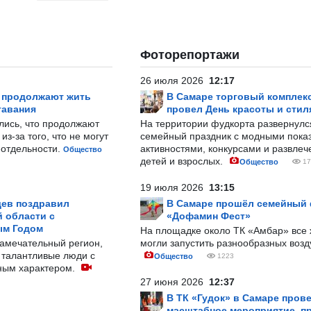
Фоторепортажи
26 июля 2026
12:17
р продолжают жить
В Самаре торговый комплек
тавания
провел День красоты и стил
лись, что продолжают
На территории фудкорта развернул
з-за того, что не могут
семейный праздник с модными показ
-отдельности.
активностями, конкурсами и развле
Общество
детей и взрослых.
Общество
17
19 июля 2026
13:15
ев поздравил
В Самаре прошёл семейный
 области с
«Дофамин Фест»
ым Годом
На площадке около ТК «Амбар» вс
замечательный регион,
могли запустить разнообразных воз
 талантливые люди с
Общество
1223
ным характером.
27 июня 2026
12:37
В ТК «Гудок» в Самаре пров
масштабное мероприятие, п