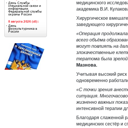
медицинского исследова
академика В.И. Кулаков
Хирургическое вмешате
заведующего хирургиче
«
Операция продолжалас
всего объёма образова
могут повлиять на дал
злокачественные клетк
тератома была зрелой 
Мазнова.
Учитывая высокий риск
одновременно работали
«С точки зрения анест
ситуация. Многочасов
жизненно важных показ
интенсивной терапии д
Благодаря слаженной ра
медицинских сестёр и с