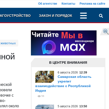
Об агентстве
Контакты
Реклама на сайте
АГОУСТРОЙСТВО
ЗАКОН И ПОРЯДОК
 животных
нной
В ЦЕНТРЕ ВНИМАНИЯ
6 августа 2026
12:39
Самарская область
укрепит
ческой
взаимодействие с Республикой
ровели
Индия
вочке с
56
во-
влял около
5 августа 2026
13:50