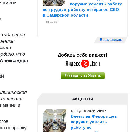
и имени
поручил усилить работу
по трудоустройству ветеранов СВО
в Самарской области
м
1018
 в удалении
Весь список
гменты
ержат
рдило, что
Добавь себе виджет!
Александра
ой
клиническая
 контроля
АКЦЕНТЫ
имации и
4 августа 2026
20:07
Вячеслав Федорищев
огов,
поручил усилить
работу по
на поправку.