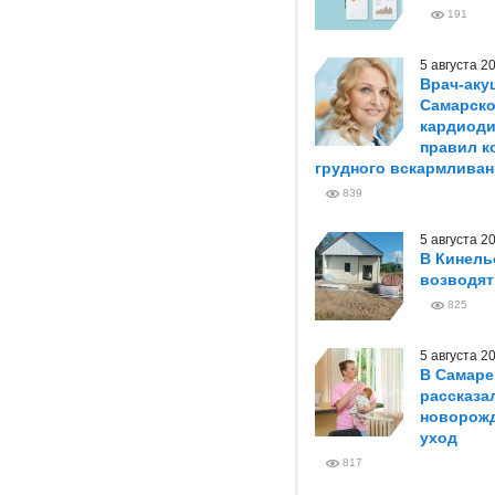
191
5 августа 
Врач-аку
Самарско
кардиоди
правил к
грудного вскармливан
839
5 августа 
В Кинель
возводя
825
5 августа 
В Самаре
рассказа
новорож
уход
817