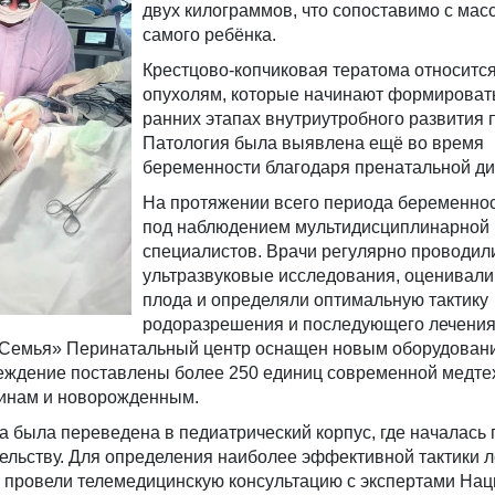
двух килограммов, что сопоставимо с мас
самого ребёнка.
Крестцово-копчиковая тератома относится
опухолям, которые начинают формироват
ранних этапах внутриутробного развития 
Патология была выявлена ещё во время
беременности благодаря пренатальной ди
На протяжении всего периода беременнос
под наблюдением мультидисциплинарной
специалистов. Врачи регулярно проводил
ультразвуковые исследования, оценивали
плода и определяли оптимальную тактику
родоразрешения и последующего лечения
«Семья» Перинатальный центр оснащен новым оборудован
еждение поставлены более 250 единиц современной медте
инам и новорожденным.
 была переведена в педиатрический корпус, где началась 
ельству. Для определения наиболее эффективной тактики 
 провели телемедицинскую консультацию с экспертами На