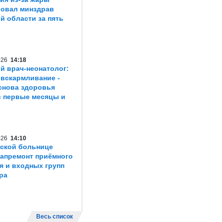
овал минздрав
й области за пять
2026
14:18
й врач-неонатолог:
 вскармливание -
снова здоровья
в первые месяцы и
2026
14:10
ской больнице
капремонт приёмного
я и входных групп
ра
Весь список