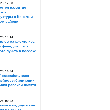
2026
17:08
ется развитие
ской
уктуры в Кинеле и
ом районе
2026
14:14
рлов ознакомились
й фельдшерско-
ого пункта в поселке
2026
10:34
У разрабатывают
нейрореабилитации
овки рабочей памяти
2026
09:42
ения в медицинские
ия из-за жары