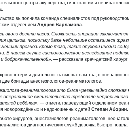
тельского центра акушерства, гинекологии и перинатологи
а.
льство выполнила команда специалистов под руководство
ским отделением
Андрея Варламова.
ь около десяти часов. Сложность операции заключается
ния целиком, поскольку даже небольшие оставшиеся фра
ьнейший прогноз. Кроме того, такие опухоли иногда сод
и. В нашем случае гистологическое исследование подтве
и доброкачественной»,
— рассказала врач-детский хирург
 кровопотери и длительность вмешательства, в операционн
 две бригады анестезиологов-реаниматологов.
езиолога-реаниматолога это была чрезвычайно сложная 
ое оперативное вмешательство требовало непрерывного
ателей ребёнка»,
— отметил заведующий отделением реан
ля новорождённых и недоношенных детей
Степан Аборин.
боте хирургов, анестезиологов-реаниматологов, неонатол
пециалистов диагностических служб девочка быстро пошла 