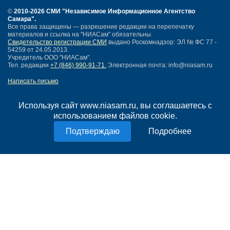
©
2010-2026 СМИ
"Независимое Информационное Агентство
Самара"
.
Все права защищены — разрешение редакции на перепечатку
материалов и ссылка на "НИАСам" обязательны.
Свидетельство регистрации СМИ
выдано Роскомнадзор: ЭЛ № ФС 77 -
54259 от 24.05.2013.
Учредитель ООО "НИАСам".
Тел. редакции
+7 (846) 990-91-71.
Электронная почта: info@niasam.ru
Написать письмо
Карта сайта
Нашли ошибку?
Используя сайт www.niasam.ru, вы соглашаетесь с
Политика конфиденциальности
использованием файлов cookie.
Согласие на обработку персональных данных
Подробнее
18+
НИА Самара - новости Самары сегодня, последние новости Самары
Тольятти и Самарской области
Создание сайта —