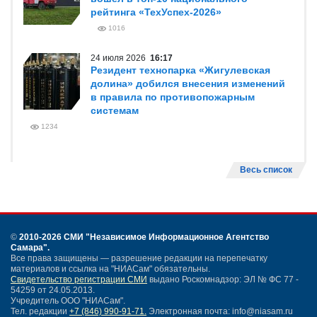
рейтинга «ТехУспех-2026»
1016
24 июля 2026
16:17
Резидент технопарка «Жигулевская
долина» добился внесения изменений
в правила по противопожарным
системам
1234
Весь список
©
2010-2026 СМИ
"Независимое Информационное Агентство
Самара"
.
Все права защищены — разрешение редакции на перепечатку
материалов и ссылка на "НИАСам" обязательны.
Свидетельство регистрации СМИ
выдано Роскомнадзор: ЭЛ № ФС 77 -
54259 от 24.05.2013.
Учредитель ООО "НИАСам".
Тел. редакции
+7 (846) 990-91-71.
Электронная почта: info@niasam.ru