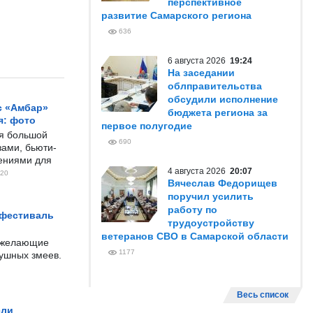
перспективное
развитие Самарского региона
636
6 августа 2026
19:24
На заседании
облправительства
обсудили исполнение
с «Амбар»
бюджета региона за
я: фото
первое полугодие
ся большой
690
ами, бьюти-
чениями для
4 августа 2026
20:07
20
Вячеслав Федорищев
поручил усилить
работу по
 фестиваль
трудоустройству
ветеранов СВО в Самарской области
е желающие
1177
душных змеев.
Весь список
ели