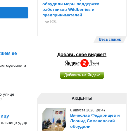
обсудили меры поддержки
работников Wildberries и
предпринимателей
1051
Весь список
кшем ее
Добавь себе виджет!
им мужчине и
о улице
АКЦЕНТЫ
37
6 августа 2026
20:47
Вячеслав Федорищев и
ницу
Леонид Симановский
ительнице удар
обсудили