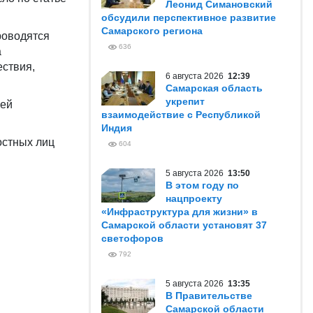
Леонид Симановский
обсудили перспективное развитие
Самарского региона
роводятся
636
а
ествия,
6 августа 2026
12:39
Самарская область
укрепит
щей
взаимодействие с Республикой
Индия
остных лиц
604
5 августа 2026
13:50
В этом году по
нацпроекту
«Инфраструктура для жизни» в
Самарской области установят 37
светофоров
792
5 августа 2026
13:35
В Правительстве
Самарской области