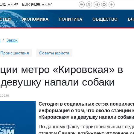
1.41
0.48
EUR
94.06
0.87
СТЕЙ
ЭКОНОМИКА
ПОЛИТИКА
ОБЩЕСТВО
БЛ
к
Закон
Происшествия
Советы юриста
ции метро «Кировская» в
 девушку напали собаки
10536
Сегодня в социальных сетях появилас
информация о том, что около станции 
«Кировская» на девушку напали собаки
По данному факту территориальным сле
отделом Самары возбуждено уголовное де