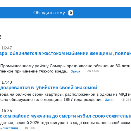
Обсудить тему
0
е
 16:47
ара обвиняется в жестоком избиении женщины, повле
 Промышленному району Самары предъявлено обвинение 30-летн
енное причинение тяжкого вреда...
Закон
1466
 17:40
дозревается в убийстве своей знакомой
года на балконе своей квартиры, расположенной в одном из МКД п
было обнаружено тело женщины 1987 года рождения.
Закон
28
 15:35
ском районе мужчина до смерти избил свою сожитель
дствия, весной 2026 года фигурант в ходе ссоры нанес своей сож
оисшествия
1040