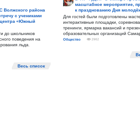
масштабное мероприятие, п
С Волжского района
к празднованию Дня молодё
тречу с учениками
Для гостей были подготовлены масте
 центра «Южный
интерактивные площадки, соревнова
тренинги, ярмарка вакансий и презе
ти до школьников
образовательных организаций Сама
сного поведения на
Общество
2962
рования льда.
В
Весь список