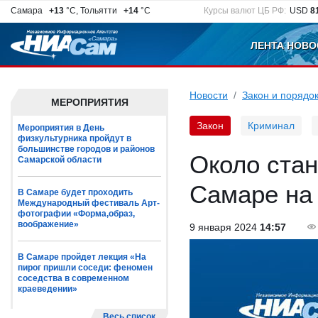
Самара
+13
°C, Тольятти
+14
°C
Курсы валют ЦБ РФ:
USD
8
ЛЕНТА НОВО
Новости
Закон и порядо
МЕРОПРИЯТИЯ
Закон
Криминал
Мероприятия в День
физкультурника пройдут в
большинстве городов и районов
Около стан
Самарской области
Самаре на
В Самаре будет проходить
Международный фестиваль Арт-
фотографии «Форма,образ,
воображение»
9 января 2024
14:57
В Самаре пройдет лекция «На
пирог пришли соседи: феномен
соседства в современном
краеведении»
Весь список