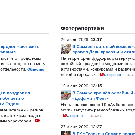
Фоторепортажи
26 июля 2026
12:17
р продолжают жить
В Самаре торговый комплек
тавания
провел День красоты и стил
лись, что продолжают
На территории фудкорта развернул
з-за того, что не могут
семейный праздник с модными показ
-отдельности.
активностями, конкурсами и развле
Общество
детей и взрослых.
Общество
17
19 июля 2026
13:15
ев поздравил
В Самаре прошёл семейный
 области с
«Дофамин Фест»
ым Годом
На площадке около ТК «Амбар» вс
замечательный регион,
могли запустить разнообразных воз
 талантливые люди с
Общество
1241
ным характером.
27 июня 2026
12:37
В ТК «Гудок» в Самаре пров