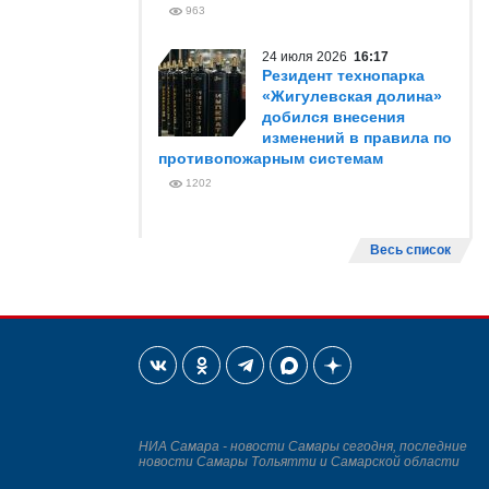
963
24 июля 2026
16:17
Резидент технопарка
«Жигулевская долина»
добился внесения
изменений в правила по
противопожарным системам
1202
Весь список
НИА Самара - новости Самары сегодня, последние
новости Самары Тольятти и Самарской области