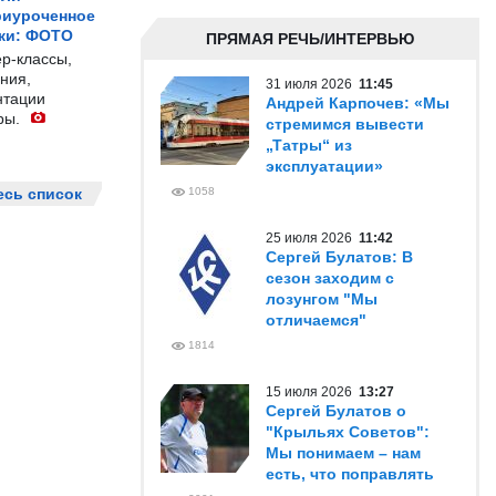
риуроченное
жи: ФОТО
ПРЯМАЯ РЕЧЬ/ИНТЕРВЬЮ
р-классы,
ния,
31 июля 2026
11:45
нтации
Андрей Карпочев: «Мы
ры.
стремимся вывести
„Татры“ из
эксплуатации»
есь список
1058
25 июля 2026
11:42
Сергей Булатов: В
сезон заходим с
лозунгом "Мы
отличаемся"
1814
15 июля 2026
13:27
Сергей Булатов о
"Крыльях Советов":
Мы понимаем – нам
есть, что поправлять