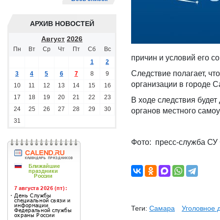
АРХИВ НОВОСТЕЙ
Август
2026
Пн
Вт
Ср
Чт
Пт
Сб
Вс
причин и условий его с
1
2
Следствие полагает, ч
3
4
5
6
7
8
9
организации в городе 
10
11
12
13
14
15
16
17
18
19
20
21
22
23
В ходе следствия будет
24
25
26
27
28
29
30
органов местного само
31
Фото: пресс-служба СУ
Теги:
Самара
Уголовное 